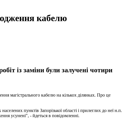
кодження кабелю
обіт із заміни були залучені чотири
ження магістрального кабелю на кількох ділянках. Про це
 населених пунктів Запорізької області і прилеглих до неї н.п.
ння усунені", - йдеться в повідомленні.
.