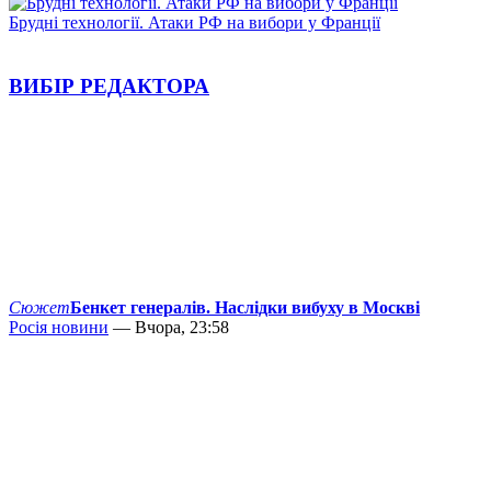
Брудні технології. Атаки РФ на вибори у Франції
ВИБІР РЕДАКТОРА
Сюжет
Бенкет генералів. Наслідки вибуху в Москві
Росія новини
— Вчора, 23:58