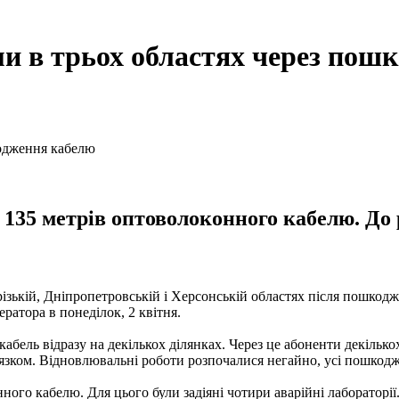
ми в трьох областях через пош
35 метрів оптоволоконного кабелю. До р
різькій, Дніпропетровській і Херсонській областях після пошкод
ратора в понеділок, 2 квітня.
абель відразу на декількох ділянках. Через це абоненти декількох
'язком. Відновлювальні роботи розпочалися негайно, усі пошкодже
ого кабелю. Для цього були задіяні чотири аварійні лабораторії