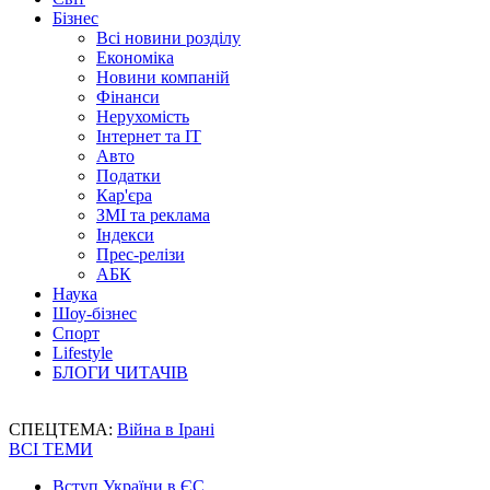
Бізнес
Всі новини розділу
Економіка
Новини компаній
Фінанси
Нерухомість
Інтернет та IT
Авто
Податки
Кар'єра
ЗМІ та реклама
Індекси
Прес-релізи
АБК
Наука
Шоу-бізнес
Спорт
Lifestyle
БЛОГИ ЧИТАЧІВ
СПЕЦТЕМА:
Війна в Ірані
ВСІ ТЕМИ
Вступ України в ЄС