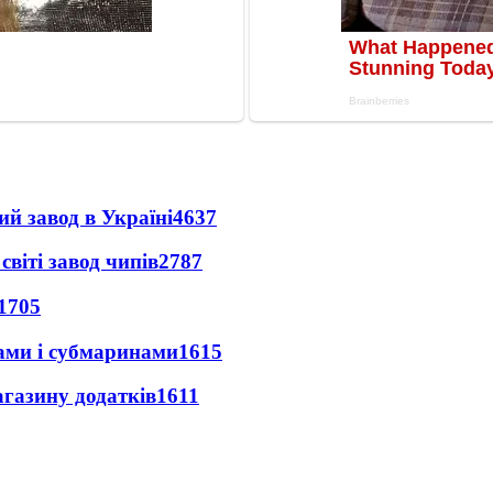
ий завод в Україні
4637
світі завод чипів
2787
1705
ами і субмаринами
1615
агазину додатків
1611