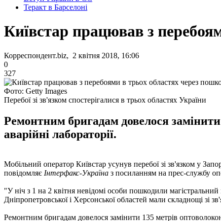
Теракт в Барселоні
Київстар працював з перебоя
Корреспондент.biz, 2 квітня 2018, 16:06
0
327
Фото: Getty Images
Перебої зі зв'язком спостерігалися в трьох областях України
Ремонтним бригадам довелося замінити 1
аварійні лабораторії.
Мобільний оператор Київстар усунув перебої зі зв'язком у Запо
повідомляє
Інтерфакс-Україна
з посиланням на прес-службу опе
"У ніч з 1 на 2 квітня невідомі особи пошкодили магістральний к
Дніпропетровської і Херсонської областей мали складнощі зі зв
Ремонтним бригадам довелося замінити 135 метрів оптоволоконн