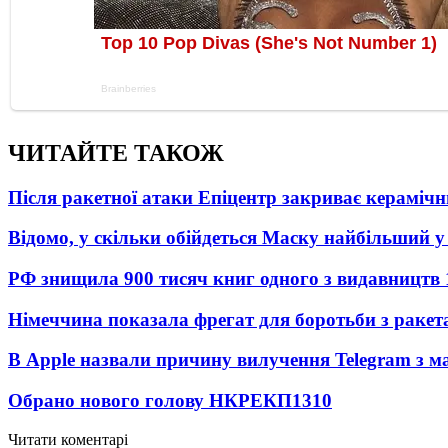
ЧИТАЙТЕ ТАКОЖ
Після ракетної атаки Епіцентр закриває керамічн
Відомо, у скільки обійдеться Маску найбільший у 
РФ знищила 900 тисяч книг одного з видавництв
Німеччина показала фрегат для боротьби з ракет
В Apple назвали причину вилучення Telegram з м
Обрано нового голову НКРЕКП
1310
Читати коментарі