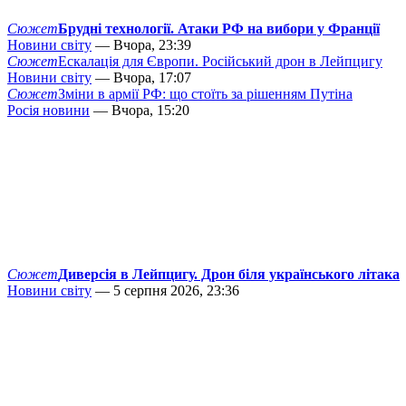
Сюжет
Брудні технології. Атаки РФ на вибори у Франції
Новини світу
— Вчора, 23:39
Сюжет
Ескалація для Європи. Російський дрон в Лейпцигу
Новини світу
— Вчора, 17:07
Сюжет
Зміни в армії РФ: що стоїть за рішенням Путіна
Росія новини
— Вчора, 15:20
Сюжет
Диверсія в Лейпцигу. Дрон біля українського літака
Новини світу
— 5 серпня 2026, 23:36