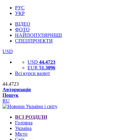
РУС
УКР
ВІДЕО
ФОТО
НАЙПОПУЛЯРНІШІ
СПЕЦПРОЕКТИ
USD
USD
44.4723
EUR
51.3096
Всі курси валют
44.4723
Авторизація
Пошук
RU
ВСІ РОЗДІЛИ
Головна
Україна
Місто
Світ