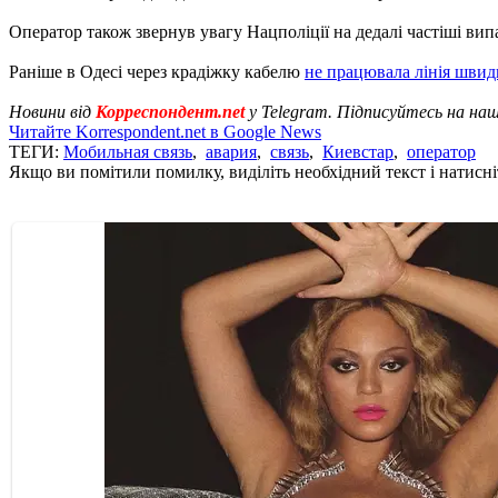
Оператор також звернув увагу Нацполіції на дедалі частіші ви
Раніше в Одесі через крадіжку кабелю
не працювала лінія швид
Новини від
Корреспондент.net
у Telegram. Підписуйтесь на на
Читайте Korrespondent.net в Google News
ТЕГИ:
Мобильная связь
,
авария
,
связь
,
Киевстар
,
оператор
Якщо ви помітили помилку, виділіть необхідний текст і натисніт