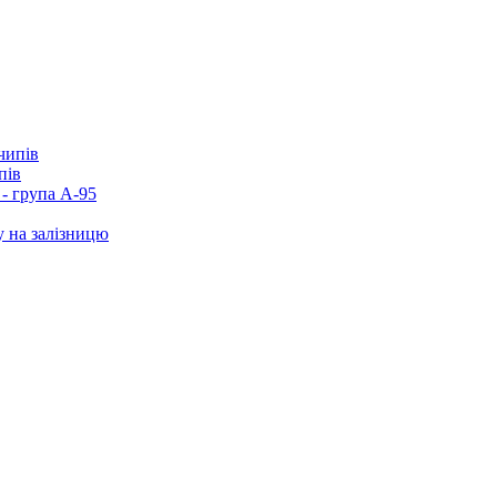
пів
- група А-95
у на залізницю