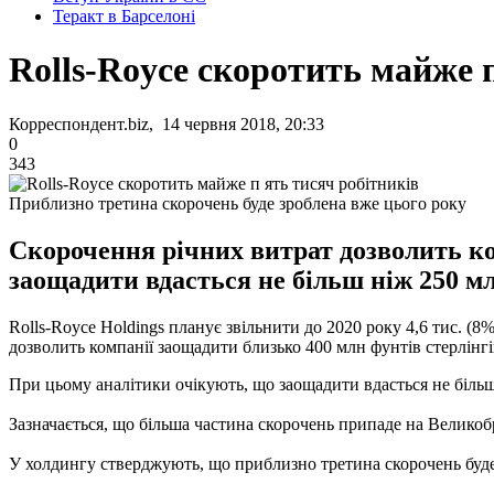
Теракт в Барселоні
Rolls-Royce скоротить майже 
Корреспондент.biz, 14 червня 2018, 20:33
0
343
Приблизно третина скорочень буде зроблена вже цього року
Скорочення річних витрат дозволить ко
заощадити вдасться не більш ніж 250 мл
Rolls-Royce Holdings планує звільнити до 2020 року 4,6 тис. (8
дозволить компанії заощадити близько 400 млн фунтів стерлінгів
При цьому аналітики очікують, що заощадити вдасться не більш
Зазначається, що більша частина скорочень припаде на Великобри
У холдингу стверджують, що приблизно третина скорочень буде