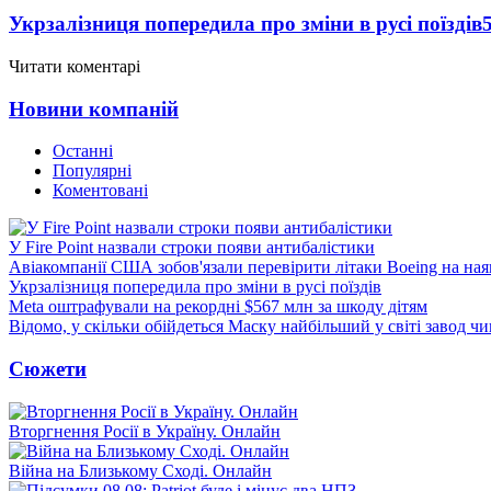
Укрзалізниця попередила про зміни в русі поїздів
Читати коментарі
Новини компаній
Останні
Популярні
Коментовані
У Fire Point назвали строки появи антибалістики
Авіакомпанії США зобов'язали перевірити літаки Boeing на ная
Укрзалізниця попередила про зміни в русі поїздів
Meta оштрафували на рекордні $567 млн за шкоду дітям
Відомо, у скільки обійдеться Маску найбільший у світі завод чи
Сюжети
Вторгнення Росії в Україну. Онлайн
Війна на Близькому Сході. Онлайн