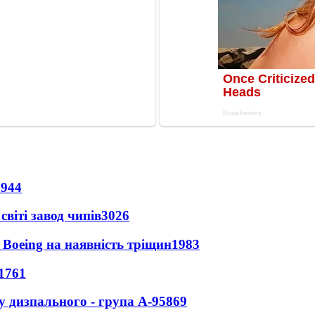
8944
світі завод чипів
3026
 Boeing на наявність тріщин
1983
1761
у дизпального - група А-95
869