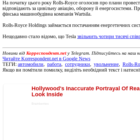
На початку цього року Rolls-Royce оголосив про плани провести
відповідають за цивільну авіацію, оборону й енергосистеми. П
фінська машинобудівна компанія Wartsila.
Rolls-Royce Holdings займається постачанням енергетичних сист
Нещодавно стало відомо, що Tesla
звільнить чотири тисячі спів
Новини від
Корреспондент.net
у Telegram. Підписуйтесь на наш 
Читайте Korrespondent.net в Google News
ТЕГИ:
автомобили
,
работа
,
сотрудники
,
увольнение
,
Rolls-R
Якщо ви помітили помилку, виділіть необхідний текст і натисніт