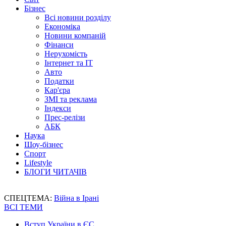
Бізнес
Всі новини розділу
Економіка
Новини компаній
Фінанси
Нерухомість
Інтернет та IT
Авто
Податки
Кар'єра
ЗМІ та реклама
Індекси
Прес-релізи
АБК
Наука
Шоу-бізнес
Спорт
Lifestyle
БЛОГИ ЧИТАЧІВ
СПЕЦТЕМА:
Війна в Ірані
ВСІ ТЕМИ
Вступ України в ЄС