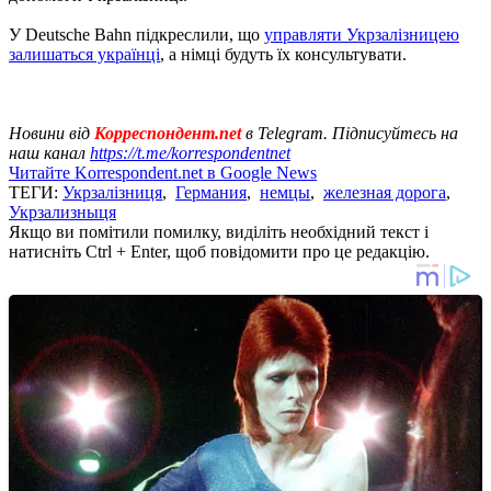
У Deutsche Bahn підкреслили, що
управляти Укрзалізницею
залишаться українці
, а німці будуть їх консультувати.
Новини від
Корреспондент.net
в Telegram. Підписуйтесь на
наш канал
https://t.me/korrespondentnet
Читайте Korrespondent.net в Google News
ТЕГИ:
Укрзалізниця
,
Германия
,
немцы
,
железная дорога
,
Укрзализныця
Якщо ви помітили помилку, виділіть необхідний текст і
натисніть Ctrl + Enter, щоб повідомити про це редакцію.