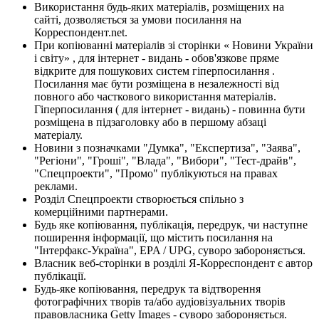
Використання будь-яких матеріалів, розміщених на
сайті, дозволяється за умови посилання на
Корреспондент.net.
При копіюванні матеріалів зі сторінки « Новини України
і світу» , для інтернет - видань - обов'язкове пряме
відкрите для пошукових систем гіперпосилання .
Посилання має бути розміщена в незалежності від
повного або часткового використання матеріалів.
Гіперпосилання ( для інтернет - видань) - повинна бути
розміщена в підзаголовку або в першому абзаці
матеріалу.
Новини з позначками "Думка", "Експертиза", "Заява",
"Регіони", "Гроші", "Влада", "Вибори", "Тест-драйв",
"Спецпроекти", "Промо" публікуються на правах
реклами.
Розділ Спецпроекти створюється спільно з
комерційними партнерами.
Будь яке копіювання, публікація, передрук, чи наступне
поширення інформації, що містить посилання на
"Інтерфакс-Україна", EPA / UPG, суворо забороняється.
Власник веб-сторінки в розділі Я-Корреспондент є автор
публікації.
Будь-яке копіювання, передрук та відтворення
фотографічних творів та/або аудіовізуальних творів
правовласника Getty Images - суворо забороняється.