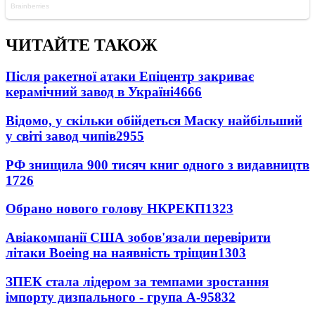
ЧИТАЙТЕ ТАКОЖ
Після ракетної атаки Епіцентр закриває
керамічний завод в Україні
4666
Відомо, у скільки обійдеться Маску найбільший
у світі завод чипів
2955
РФ знищила 900 тисяч книг одного з видавництв
1726
Обрано нового голову НКРЕКП
1323
Авіакомпанії США зобов'язали перевірити
літаки Boeing на наявність тріщин
1303
ЗПЕК стала лідером за темпами зростання
імпорту дизпального - група А-95
832