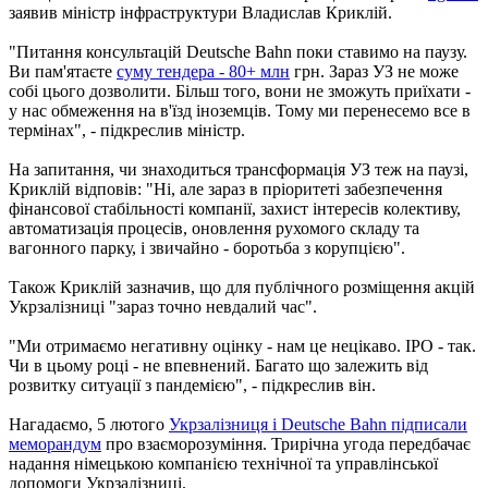
заявив міністр інфраструктури Владислав Криклій.
"Питання консультацій Deutsche Bahn поки ставимо на паузу.
Ви пам'ятаєте
суму тендера - 80+ млн
грн. Зараз УЗ не може
собі цього дозволити. Більш того, вони не зможуть приїхати -
у нас обмеження на в'їзд іноземців. Тому ми перенесемо все в
термінах", - підкреслив міністр.
На запитання, чи знаходиться трансформація УЗ теж на паузі,
Криклій відповів: "Ні, але зараз в пріоритеті забезпечення
фінансової стабільності компанії, захист інтересів колективу,
автоматизація процесів, оновлення рухомого складу та
вагонного парку, і звичайно - боротьба з корупцією".
Також Криклій зазначив, що для публічного розміщення акцій
Укрзалізниці "зараз точно невдалий час".
"Ми отримаємо негативну оцінку - нам це нецікаво. IPO - так.
Чи в цьому році - не впевнений. Багато що залежить від
розвитку ситуації з пандемією", - підкреслив він.
Нагадаємо, 5 лютого
Укрзалізниця і Deutsche Bahn підписали
меморандум
про взаєморозуміння. Трирічна угода передбачає
надання німецькою компанією технічної та управлінської
допомоги Укрзалізниці.