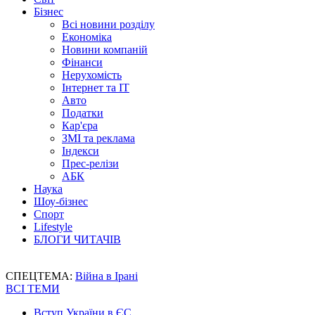
Бізнес
Всі новини розділу
Економіка
Новини компаній
Фінанси
Нерухомість
Інтернет та IT
Авто
Податки
Кар'єра
ЗМІ та реклама
Індекси
Прес-релізи
АБК
Наука
Шоу-бізнес
Спорт
Lifestyle
БЛОГИ ЧИТАЧІВ
СПЕЦТЕМА:
Війна в Ірані
ВСІ ТЕМИ
Вступ України в ЄС