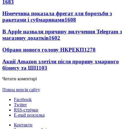
1683
Німеччина показала фрегат для боротьби з
ракетами і субмаринами
1608
В Apple назвали причину вилучення Telegram з
магазину додатків
1602
Обрано нового голову НКРЕКП
1278
Акції Amazon злетіли після прориву хмарного
бізнесу та ШІ
1103
Читати коментарі
Повна версія сайту
Facebook
Twitter
RSS-стрічки
E-mail розсилка
Контакти