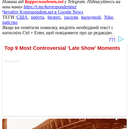
Новини від
Корреспондент.net
у Telegram. Підписуйтесь на
наш канал
https://t.me/korrespondentnet
Читайте Korrespondent.net в Google News
ТЕГИ:
США
,
работа
,
бизнес
,
расизм
,
выходной
,
Nike
,
рабство
Якщо ви помітили помилку, виділіть необхідний текст і
натисніть Ctrl + Enter, щоб повідомити про це редакцію.