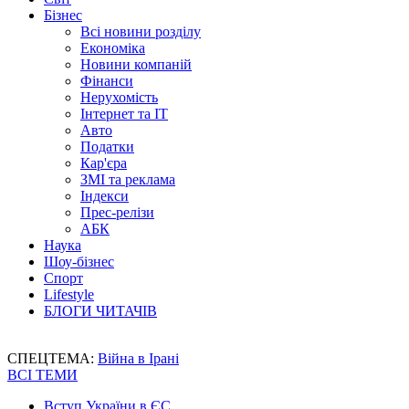
Бізнес
Всі новини розділу
Економіка
Новини компаній
Фінанси
Нерухомість
Інтернет та IT
Авто
Податки
Кар'єра
ЗМІ та реклама
Індекси
Прес-релізи
АБК
Наука
Шоу-бізнес
Спорт
Lifestyle
БЛОГИ ЧИТАЧІВ
СПЕЦТЕМА:
Війна в Ірані
ВСІ ТЕМИ
Вступ України в ЄС