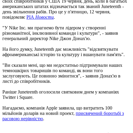
своїх співробітників у США 19 червня, день, коли в багатьох
американських штатах відзначається так званий Juneteenth -
день звільнення рабів. Про це у п'ятницю, 12 червня,
повідомляє
РІА
Новости
.
"У Nike Inc. ми прагнемо бути лідером у створенні
різноманітної, інклюзивної команди і культури", - заявив
генеральний директор Nike Джон Донах'ю.
На його думку, Juneteenth дає можливість "відсвяткувати
афроамериканські історію та культуру і вшанувати пам'ять".
"Ви сказали мені, що ми недостатньо підтримували наших
темношкірих товаришів по команді, як вони того
заслуговують. Це повинно змінитися", - заявив Донах'ю в
листі до співробітників.
Раніше Juneteenth оголосили святковим днем ​​у компаніях
Twitter і Square.
Нагадаємо, компанія Apple заявила, що витратить 100
мільйонів доларів на новий проект,
присвячений боротьбі з
расовою нерівністю
.