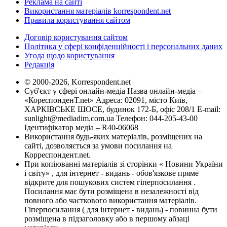
Реклама на сайті
Використання матеріалів korrespondent.net
Правила користування сайтом
Договір користування сайтом
Політика у сфері конфіденційності і персональних даних
Угода щодо користування
Редакція
© 2000-2026, Korrespondent.net
Суб'єкт у сфері онлайн-медіа Назва онлайн-медіа –
«КореспонденТ.net» Адреса: 02091, місто Київ,
ХАРКІВСЬКЕ ШОСЕ, будинок 172-Б, офіс 208/1 E-mail:
sunlight@mediadim.com.ua
Телефон: 044-205-43-00
Ідентифікатор медіа – R40-06068
Використання будь-яких матеріалів, розміщених на
сайті, дозволяється за умови посилання на
Корреспондент.net.
При копіюванні матеріалів зі сторінки « Новини України
і світу» , для інтернет - видань - обов'язкове пряме
відкрите для пошукових систем гіперпосилання .
Посилання має бути розміщена в незалежності від
повного або часткового використання матеріалів.
Гіперпосилання ( для інтернет - видань) - повинна бути
розміщена в підзаголовку або в першому абзаці