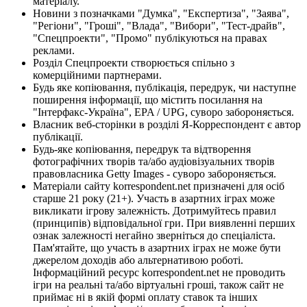
матеріалу.
Новини з позначками "Думка", "Експертиза", "Заява",
"Регіони", "Гроші", "Влада", "Вибори", "Тест-драйв",
"Спецпроекти", "Промо" публікуються на правах
реклами.
Розділ Спецпроекти створюється спільно з
комерційними партнерами.
Будь яке копіювання, публікація, передрук, чи наступне
поширення інформації, що містить посилання на
"Інтерфакс-Україна", EPA / UPG, суворо забороняється.
Власник веб-сторінки в розділі Я-Корреспондент є автор
публікації.
Будь-яке копіювання, передрук та відтворення
фотографічних творів та/або аудіовізуальних творів
правовласника Getty Images - суворо забороняється.
Матеріали сайту korrespondent.net призначені для осіб
старше 21 року (21+). Участь в азартних іграх може
викликати ігрову залежність. Дотримуйтесь правил
(принципів) відповідальної гри. При виявленні перших
ознак залежності негайно зверніться до спеціаліста.
Пам'ятайте, що участь в азартних іграх не може бути
джерелом доходів або альтернативою роботі.
Інформаційний ресурс korrespondent.net не проводить
ігри на реальні та/або віртуальні гроші, також сайт не
приймає ні в якій формі оплату ставок та інших