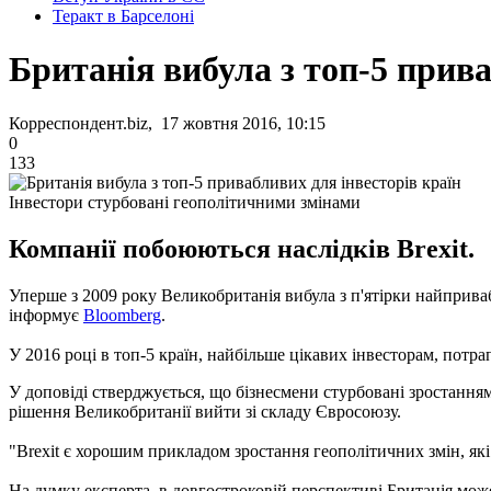
Теракт в Барселоні
Британія вибула з топ-5 прива
Корреспондент.biz, 17 жовтня 2016, 10:15
0
133
Інвестори стурбовані геополітичними змінами
Компанії побоюються наслідків Brexit.
Уперше з 2009 року Великобританія вибула з п'ятірки найпривабл
інформує
Bloomberg
.
У 2016 році в топ-5 країн, найбільше цікавих інвесторам, пот
У доповіді стверджується, що бізнесмени стурбовані зростання
рішення Великобританії вийти зі складу Євросоюзу.
"Brexit є хорошим прикладом зростання геополітичних змін, які
На думку експерта, в довгостроковій перспективі Британія може