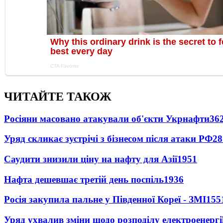
ЧИТАЙТЕ ТАКОЖ
Росіяни масовано атакували об'єкти Укрнафти
36
Уряд скликає зустрічі з бізнесом після атаки РФ
28
Саудити знизили ціну на нафту для Азії
1951
Нафта дешевшає третій день поспіль
1936
Росія закупила пальне у Південної Кореї - ЗМІ
155
Уряд ухвалив зміни щодо розподілу електроенергі