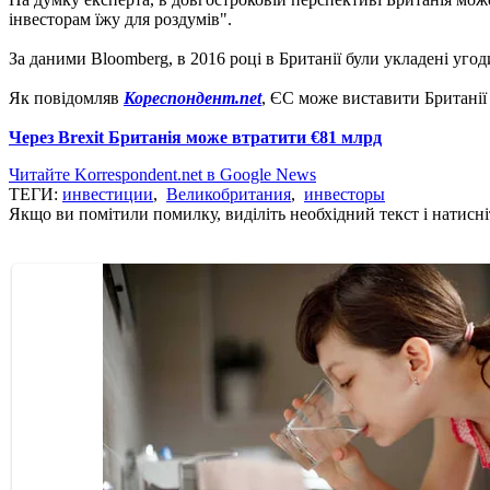
інвесторам їжу для роздумів".
За даними Bloomberg, в 2016 році в Британії були укладені уго
Як повідомляв
Кореспондент.net
, ЄС може виставити Британі
Через Brexit Британія може втратити €81 млрд
Читайте Korrespondent.net в Google News
ТЕГИ:
инвестиции
,
Великобритания
,
инвесторы
Якщо ви помітили помилку, виділіть необхідний текст і натисніт