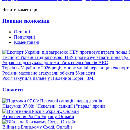
Читати коментарі
Новини економіки
Останні
Популярні
Коментовані
Експорт України під загрозою: НБУ прогнозує втрати понад $2
Україна підготувала до зими п'ять енергоблоків АЕС
Торгівля України у 2026 році: імпорт удвічі перевищив експорт
Росіяни масовано атакували об'єкти Укрнафти
Росія закупила пальне у Південної Кореї - ЗМІ
Сюжети
Підсумки 07.08: "Пекельні" санкції і "парад" дронів
Вторгнення Росії в Україну. Онлайн
Війна на Близькому Сході. Онлайн