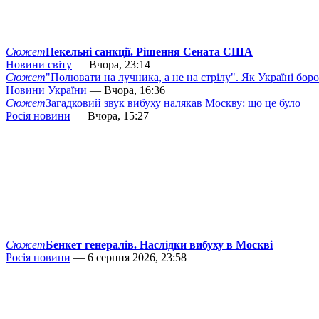
Сюжет
Пекельні санкції. Рішення Сената США
Новини світу
— Вчора, 23:14
Сюжет
"Полювати на лучника, а не на стрілу". Як Україні бор
Новини України
— Вчора, 16:36
Сюжет
Загадковий звук вибуху налякав Москву: що це було
Росія новини
— Вчора, 15:27
Сюжет
Бенкет генералів. Наслідки вибуху в Москві
Росія новини
— 6 серпня 2026, 23:58