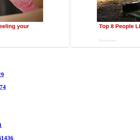
29
74
1
ї
1436