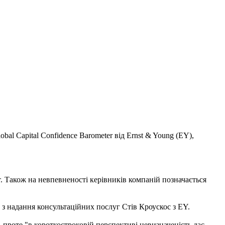
al Capital Confidence Barometer від Ernst & Young (EY),
. Також на невпевненості керівників компаній позначається
а з надання консультаційних послуг Стів Кроускос з EY.
 проте "в короткостроковій перспективі невизначеність дає