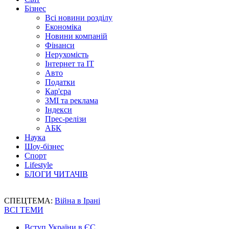
Бізнес
Всі новини розділу
Економіка
Новини компаній
Фінанси
Нерухомість
Інтернет та IT
Авто
Податки
Кар'єра
ЗМІ та реклама
Індекси
Прес-релізи
АБК
Наука
Шоу-бізнес
Спорт
Lifestyle
БЛОГИ ЧИТАЧІВ
СПЕЦТЕМА:
Війна в Ірані
ВСІ ТЕМИ
Вступ України в ЄС