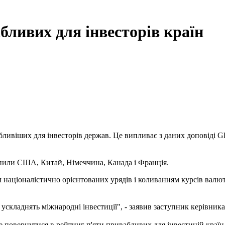
бливих для інвесторів країн
ивіших для інвесторів держав. Це випливає з даних доповіді Glob
рапили США, Китай, Німеччина, Канада і Франція.
м націоналістично орієнтованих урядів і коливанням курсів валют
 ускладнять міжнародні інвестиції", - заявив заступник керівник
 повернутися в рейтинг п'яти привабливих для інвестицій країн,