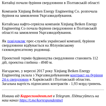
Китайці почали буріння свердловини в Полтавській області
Компанія Xinjiang Beiken Energy Engineering Co. розпочала
буріння на замовлення Укргазвидобування.
Китайська нафто-сервісна компанія Xinjiang Beiken Energy
Engineering Co почала буріння свердловини в Полтавській
області на замовлення Укргазвидобування.
Як
повідомляє
прес-служба української компанії, буріння
свердловини відбувається на Яблунівському
газоконденсатному родовищі.
Проектний термін будівництва свердловини становить 112
діб, проектна глибина - 4940 м.
Нагадаємо, у вересні 2017 року Xinjiang Beiken Energy
Engineering уклала з Укргазвидобуванням
контракт на буріння
24-х свердловин
в Харківській і Полтавській областях.
Загальна вартість підписаних контрактів - 1,93 млрд гривень.
Новини від
Корреспондент.net
в Telegram. Підписуйтесь на
наш канал
https://t.me/korrespondentnet