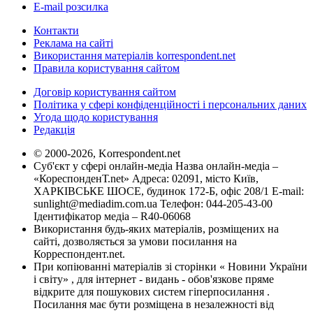
E-mail розсилка
Контакти
Реклама на сайті
Використання матеріалів korrespondent.net
Правила користування сайтом
Договір користування сайтом
Політика у сфері конфіденційності і персональних даних
Угода щодо користування
Редакція
© 2000-2026, Korrespondent.net
Суб'єкт у сфері онлайн-медіа Назва онлайн-медіа –
«КореспонденТ.net» Адреса: 02091, місто Київ,
ХАРКІВСЬКЕ ШОСЕ, будинок 172-Б, офіс 208/1 E-mail:
sunlight@mediadim.com.ua
Телефон: 044-205-43-00
Ідентифікатор медіа – R40-06068
Використання будь-яких матеріалів, розміщених на
сайті, дозволяється за умови посилання на
Корреспондент.net.
При копіюванні матеріалів зі сторінки « Новини України
і світу» , для інтернет - видань - обов'язкове пряме
відкрите для пошукових систем гіперпосилання .
Посилання має бути розміщена в незалежності від