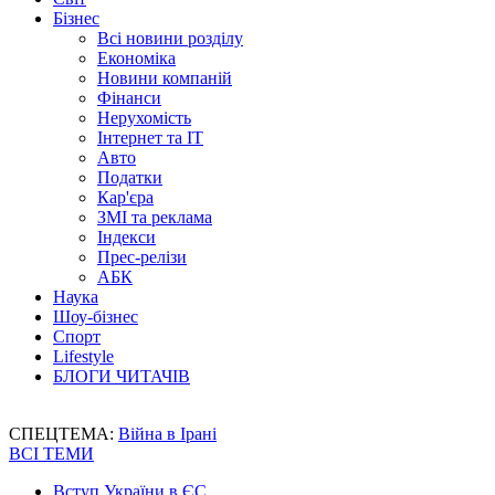
Бізнес
Всі новини розділу
Економіка
Новини компаній
Фінанси
Нерухомість
Інтернет та IT
Авто
Податки
Кар'єра
ЗМІ та реклама
Індекси
Прес-релізи
АБК
Наука
Шоу-бізнес
Спорт
Lifestyle
БЛОГИ ЧИТАЧІВ
СПЕЦТЕМА:
Війна в Ірані
ВСІ ТЕМИ
Вступ України в ЄС