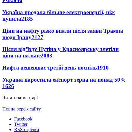
РФ
2846
Україна продала більше електроенергії, ніж
купила
2185
Ціни на нафту різко впали після заяви Трампа
щодо Ірану
2127
Після від’їзду Путіна у Красноярську злетіли
ціни на пальне
2083
Нафта дешевшає третій день поспіль
1910
Україна наростила експорт зерна на понад 50%
1626
Читати коментарі
Повна версія сайту
Facebook
Twitter
RSS-стрічки