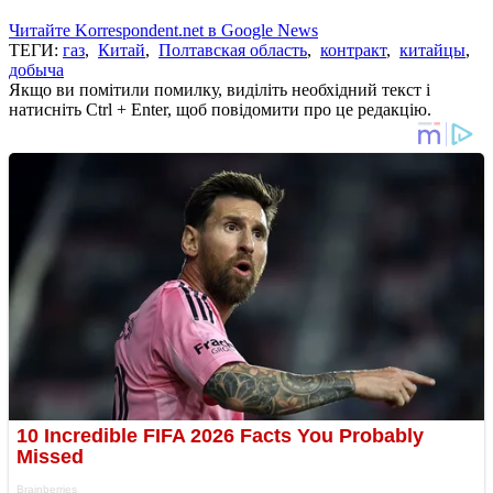
Читайте Korrespondent.net в Google News
ТЕГИ:
газ
,
Китай
,
Полтавская область
,
контракт
,
китайцы
,
добыча
Якщо ви помітили помилку, виділіть необхідний текст і
натисніть Ctrl + Enter, щоб повідомити про це редакцію.