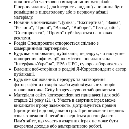
повного або часткового використання матеріалів.
Гіперпосилання ( для інтернет - видань) - повинна бути
розміщена в підзаголовку або в першому абзаці
матеріалу.
Новини з позначками "Думка", "Експертиза", "Заява",
"Регіони", "Гроші", "Влада", "Вибори", "Тест-драйв",
"Спецпроекти", "Промо" публікуються на правах
реклами.
Розділ Спецпроекти створюється спільно з
комерційними партнерами.
Будь яке копіювання, публікація, передрук, чи наступне
поширення інформації, що містить посилання на
"Інтерфакс-Україна", EPA / UPG, суворо забороняється.
Власник веб-сторінки в розділі Я-Корреспондент є автор
публікації.
Будь-яке копіювання, передрук та відтворення
фотографічних творів та/або аудіовізуальних творів
правовласника Getty Images - суворо забороняється.
Матеріали сайту korrespondent.net призначені для осіб
старше 21 року (21+). Участь в азартних іграх може
викликати ігрову залежність. Дотримуйтесь правил
(принципів) відповідальної гри. При виявленні перших
ознак залежності негайно зверніться до спеціаліста.
Пам'ятайте, що участь в азартних іграх не може бути
джерелом доходів або альтернативою роботі.