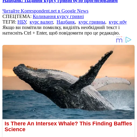
Нацбанк: Падіння курсу гривні було прогнозованим
Читайте Korrespondent.net в Google News
СПЕЦТЕМА:
Коливання курсу гривні
ТЕГИ:
НБУ
,
курс валют
,
Нацбанк
,
курс гривны
,
курс нбу
Якщо ви помітили помилку, виділіть необхідний текст і
натисніть Ctrl + Enter, щоб повідомити про це редакцію.