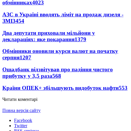
обмінниках
4023
АЗС в Україні вводять ліміт на продаж дизеля -
ЗМІ
3454
Два депутати приховали мільйони у
деклараціях: яке покарання
1379
Обмінники оновили курси валют на початку
серпня
1207
Ощадбанк відзвітував про падіння чистого
прибутку у 3,5 раза
568
Країни ОПЕК+ збільшують видобуток нафти
553
Читати коментарі
Повна версія сайту
Facebook
Twitter
RSS-стрічки