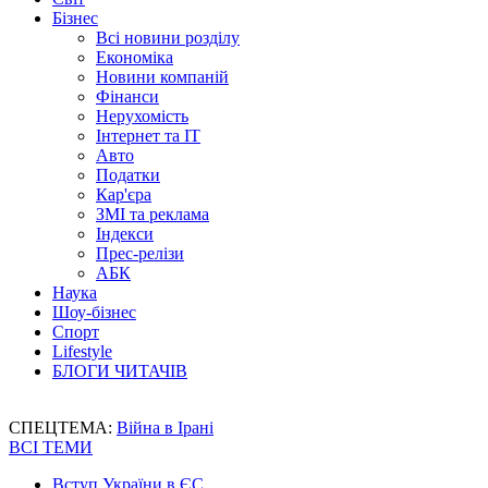
Бізнес
Всі новини розділу
Економіка
Новини компаній
Фінанси
Нерухомість
Інтернет та IT
Авто
Податки
Кар'єра
ЗМІ та реклама
Індекси
Прес-релізи
АБК
Наука
Шоу-бізнес
Спорт
Lifestyle
БЛОГИ ЧИТАЧІВ
СПЕЦТЕМА:
Війна в Ірані
ВСІ ТЕМИ
Вступ України в ЄС