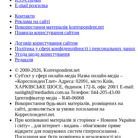
E-mail розсилка
Контакти
Реклама на сайті
Використання матеріалів korrespondent.net
Правила користування сайтом
Договір користування сайтом
Політика у сфері конфіденційності і персональних даних
Угода щодо користування
Редакція
© 2000-2026, Korrespondent.net
Суб'єкт у сфері онлайн-медіа Назва онлайн-медіа –
«КореспонденТ.net» Адреса: 02091, місто Київ,
ХАРКІВСЬКЕ ШОСЕ, будинок 172-Б, офіс 208/1 E-mail:
sunlight@mediadim.com.ua
Телефон: 044-205-43-00
Ідентифікатор медіа – R40-06068
Використання будь-яких матеріалів, розміщених на
сайті, дозволяється за умови посилання на
Корреспондент.net.
При копіюванні матеріалів зі сторінки « Новини України
і світу» , для інтернет - видань - обов'язкове пряме
відкрите для пошукових систем гіперпосилання .
Посилання має бути розміщена в незалежності від