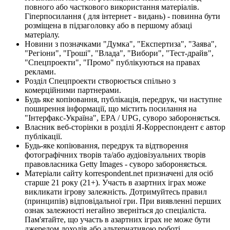
повного або часткового використання матеріалів.
Гіперпосилання ( для інтернет - видань) - повинна бути
розміщена в підзаголовку або в першому абзаці
матеріалу.
Новини з позначками "Думка", "Експертиза", "Заява",
"Регіони", "Гроші", "Влада", "Вибори", "Тест-драйв",
"Спецпроекти", "Промо" публікуються на правах
реклами.
Розділ Спецпроекти створюється спільно з
комерційними партнерами.
Будь яке копіювання, публікація, передрук, чи наступне
поширення інформації, що містить посилання на
"Інтерфакс-Україна", EPA / UPG, суворо забороняється.
Власник веб-сторінки в розділі Я-Корреспондент є автор
публікації.
Будь-яке копіювання, передрук та відтворення
фотографічних творів та/або аудіовізуальних творів
правовласника Getty Images - суворо забороняється.
Матеріали сайту korrespondent.net призначені для осіб
старше 21 року (21+). Участь в азартних іграх може
викликати ігрову залежність. Дотримуйтесь правил
(принципів) відповідальної гри. При виявленні перших
ознак залежності негайно зверніться до спеціаліста.
Пам'ятайте, що участь в азартних іграх не може бути
джерелом доходів або альтернативою роботі.