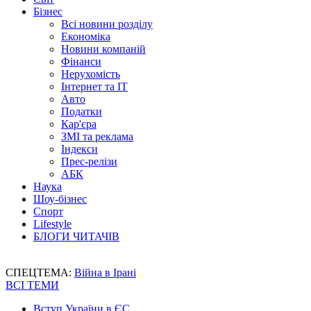
Бізнес
Всі новини розділу
Економіка
Новини компаній
Фінанси
Нерухомість
Інтернет та IT
Авто
Податки
Кар'єра
ЗМІ та реклама
Індекси
Прес-релізи
АБК
Наука
Шоу-бізнес
Спорт
Lifestyle
БЛОГИ ЧИТАЧІВ
СПЕЦТЕМА:
Війна в Ірані
ВСІ ТЕМИ
Вступ України в ЄС