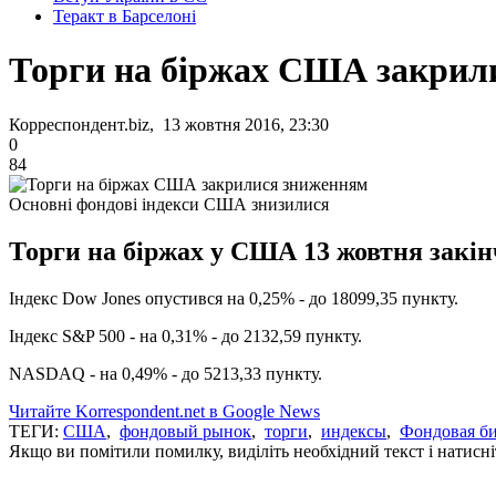
Теракт в Барселоні
Торги на біржах США закрил
Корреспондент.biz, 13 жовтня 2016, 23:30
0
84
Основні фондові індекси США знизилися
Торги на біржах у США 13 жовтня закінч
Індекс Dow Jones опустився на 0,25% - до 18099,35 пункту.
Індекс S&P 500 - на 0,31% - до 2132,59 пункту.
NASDAQ - на 0,49% - до 5213,33 пункту.
Читайте Korrespondent.net в Google News
ТЕГИ:
США
,
фондовый рынок
,
торги
,
индексы
,
Фондовая б
Якщо ви помітили помилку, виділіть необхідний текст і натисніт