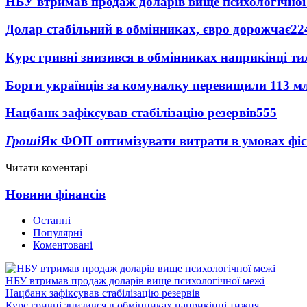
НБУ втримав продаж доларів вище психологічної
Долар стабільний в обмінниках, євро дорожчає
22
Курс гривні знизився в обмінниках наприкінці т
Борги українців за комуналку перевищили 113 м
Нацбанк зафіксував стабілізацію резервів
555
Гроші
Як ФОП оптимізувати витрати в умовах фіск
Читати коментарі
Новини фінансів
Останні
Популярні
Коментовані
НБУ втримав продаж доларів вище психологічної межі
Нацбанк зафіксував стабілізацію резервів
Курс гривні знизився в обмінниках наприкінці тижня