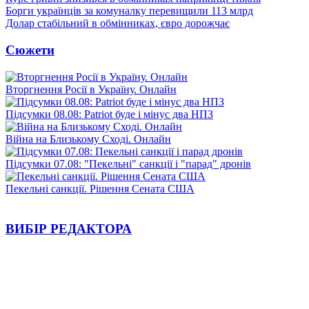
Борги українців за комуналку перевищили 113 млрд
Долар стабільний в обмінниках, євро дорожчає
Сюжети
Вторгнення Росії в Україну. Онлайн
Підсумки 08.08: Patriot буде і мінус два НПЗ
Війна на Близькому Сході. Онлайн
Підсумки 07.08: "Пекельні" санкції і "парад" дронів
Пекельні санкції. Рішення Сената США
ВИБІР РЕДАКТОРА