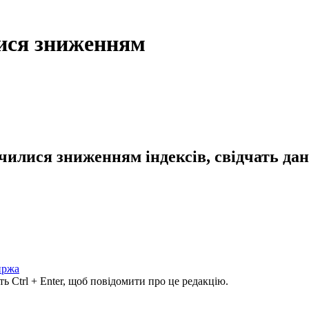
ися зниженням
илися зниженням індексів, свідчать дані
иржа
ь Ctrl + Enter, щоб повідомити про це редакцію.