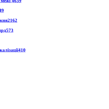
 межі
4639
49
ижня
2162
лрд
573
алізації
410