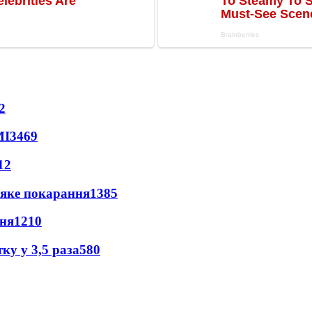
2
МІ
3469
12
 яке покарання
1385
пня
1210
ку у 3,5 раза
580