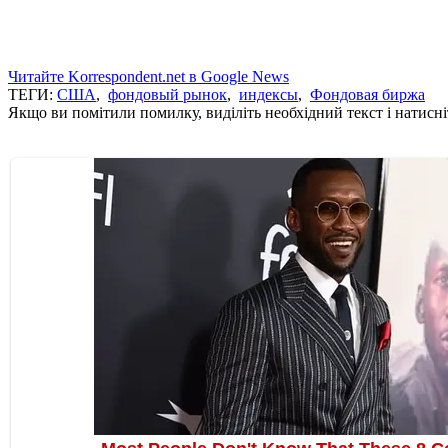
Читайте Korrespondent.net в Google News
ТЕГИ:
США
,
фондовый рынок
,
индексы
,
Фондовая биржа
Якщо ви помітили помилку, виділіть необхідний текст і натисніт