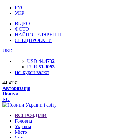
РУС
УКР
ВІДЕО
ФОТО
НАЙПОПУЛЯРНІШІ
СПЕЦПРОЕКТИ
USD
USD
44.4732
EUR
51.3093
Всі курси валют
44.4732
Авторизація
Пошук
RU
ВСІ РОЗДІЛИ
Головна
Україна
Місто
Світ