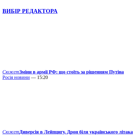
ВИБІР РЕДАКТОРА
Сюжет
Зміни в армії РФ: що стоїть за рішенням Путіна
Росія новини
— 15:20
Сюжет
Диверсія в Лейпцигу. Дрон біля українського літака