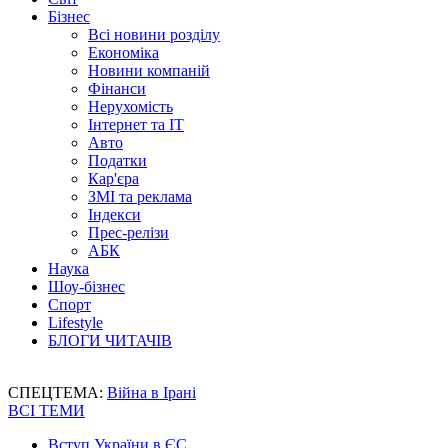
Бізнес
Всі новини розділу
Економіка
Новини компаній
Фінанси
Нерухомість
Інтернет та IT
Авто
Податки
Кар'єра
ЗМІ та реклама
Індекси
Прес-релізи
АБК
Наука
Шоу-бізнес
Спорт
Lifestyle
БЛОГИ ЧИТАЧІВ
СПЕЦТЕМА:
Війна в Ірані
ВСІ ТЕМИ
Вступ України в ЄС