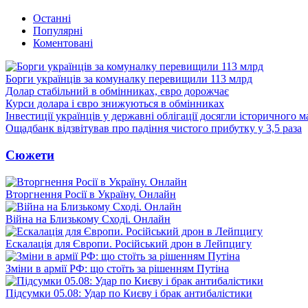
Останні
Популярні
Коментовані
Борги українців за комуналку перевищили 113 млрд
Долар стабільний в обмінниках, євро дорожчає
Курси долара і євро знижуються в обмінниках
Інвестиції українців у державні облігації досягли історичного
Ощадбанк відзвітував про падіння чистого прибутку у 3,5 раза
Сюжети
Вторгнення Росії в Україну. Онлайн
Війна на Близькому Сході. Онлайн
Ескалація для Європи. Російський дрон в Лейпцигу
Зміни в армії РФ: що стоїть за рішенням Путіна
Підсумки 05.08: Удар по Києву і брак антибалістики