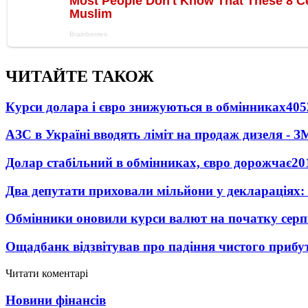
ЧИТАЙТЕ ТАКОЖ
Курси долара і євро знижуються в обмінниках
405
АЗС в Україні вводять ліміт на продаж дизеля - З
Долар стабільний в обмінниках, євро дорожчає
20
Два депутати приховали мільйони у деклараціях:
Обмінники оновили курси валют на початку сер
Ощадбанк відзвітував про падіння чистого прибут
Читати коментарі
Новини фінансів