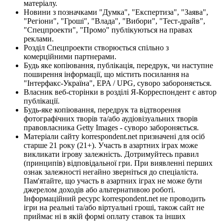
матеріалу.
Новини з позначками "Думка", "Експертиза", "Заява",
"Регіони", "Гроші", "Влада", "Вибори", "Тест-драйв",
"Спецпроекти", "Промо" публікуються на правах
реклами.
Розділ Спецпроекти створюється спільно з
комерційними партнерами.
Будь яке копіювання, публікація, передрук, чи наступне
поширення інформації, що містить посилання на
"Інтерфакс-Україна", EPA / UPG, суворо забороняється.
Власник веб-сторінки в розділі Я-Корреспондент є автор
публікації.
Будь-яке копіювання, передрук та відтворення
фотографічних творів та/або аудіовізуальних творів
правовласника Getty Images - суворо забороняється.
Матеріали сайту korrespondent.net призначені для осіб
старше 21 року (21+). Участь в азартних іграх може
викликати ігрову залежність. Дотримуйтесь правил
(принципів) відповідальної гри. При виявленні перших
ознак залежності негайно зверніться до спеціаліста.
Пам'ятайте, що участь в азартних іграх не може бути
джерелом доходів або альтернативою роботі.
Інформаційний ресурс korrespondent.net не проводить
ігри на реальні та/або віртуальні гроші, також сайт не
приймає ні в якій формі оплату ставок та інших