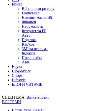
Бізнес
Всі новини розділу
Економіка
Новини компаній
Фінанси
Нерухомість
Інтернет та IT
Авто
Податки
Кар'єра
ЗМІ та реклама
Індекси
Прес-релізи
АБК
Наука
Шоу-бізнес
Спорт
Lifestyle
БЛОГИ ЧИТАЧІВ
СПЕЦТЕМА:
Війна в Ірані
ВСІ ТЕМИ
Вступ України в ЄС