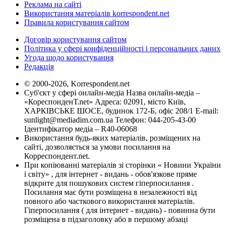
Реклама на сайті
Використання матеріалів korrespondent.net
Правила користування сайтом
Договір користування сайтом
Політика у сфері конфіденційності і персональних даних
Угода щодо користування
Редакція
© 2000-2026, Korrespondent.net
Суб'єкт у сфері онлайн-медіа Назва онлайн-медіа –
«КореспонденТ.net» Адреса: 02091, місто Київ,
ХАРКІВСЬКЕ ШОСЕ, будинок 172-Б, офіс 208/1 E-mail:
sunlight@mediadim.com.ua
Телефон: 044-205-43-00
Ідентифікатор медіа – R40-06068
Використання будь-яких матеріалів, розміщених на
сайті, дозволяється за умови посилання на
Корреспондент.net.
При копіюванні матеріалів зі сторінки « Новини України
і світу» , для інтернет - видань - обов'язкове пряме
відкрите для пошукових систем гіперпосилання .
Посилання має бути розміщена в незалежності від
повного або часткового використання матеріалів.
Гіперпосилання ( для інтернет - видань) - повинна бути
розміщена в підзаголовку або в першому абзаці