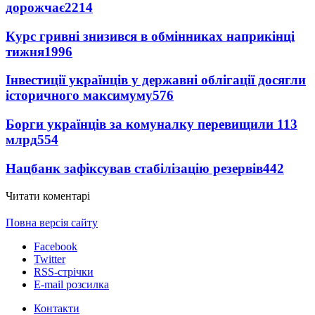
дорожчає
2214
Курс гривні знизився в обмінниках наприкінці
тижня
1996
Інвестиції українців у державні облігації досягли
історичного максимуму
576
Борги українців за комуналку перевищили 113
млрд
554
Нацбанк зафіксував стабілізацію резервів
442
Читати коментарі
Повна версія сайту
Facebook
Twitter
RSS-стрічки
E-mail розсилка
Контакти