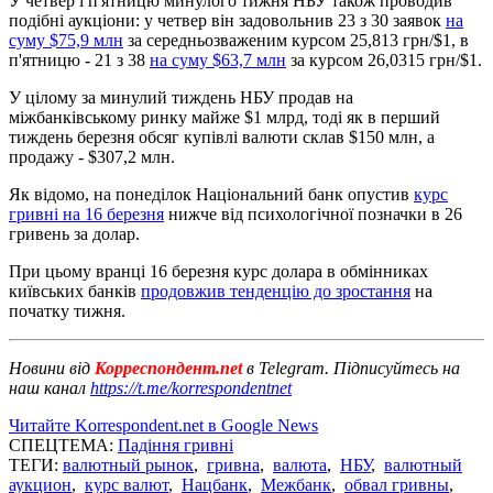
У четвер і п'ятницю минулого тижня НБУ також проводив
подібні аукціони: у четвер він задовольнив 23 з 30 заявок
на
суму $75,9 млн
за середньозваженим курсом 25,813 грн/$1, в
п'ятницю - 21 з 38
на суму $63,7 млн
​​за курсом 26,0315 грн/$1.
У цілому за минулий тиждень НБУ продав на
міжбанківському ринку майже $1 млрд, тоді як в перший
тиждень березня обсяг купівлі валюти склав $150 млн, а
продажу - $307,2 млн.
Як відомо, на понеділок Національний банк опустив
курс
гривні на 16 березня
нижче від психологічної позначки в 26
гривень за долар.
При цьому вранці 16 березня курс долара в обмінниках
київських банків
продовжив тенденцію до зростання
на
початку тижня.
Новини від
Корреспондент.net
в Telegram. Підписуйтесь на
наш канал
https://t.me/korrespondentnet
Читайте Korrespondent.net в Google News
СПЕЦТЕМА:
Падіння гривні
ТЕГИ:
валютный рынок
,
гривна
,
валюта
,
НБУ
,
валютный
аукцион
,
курс валют
,
Нацбанк
,
Межбанк
,
обвал гривны
,