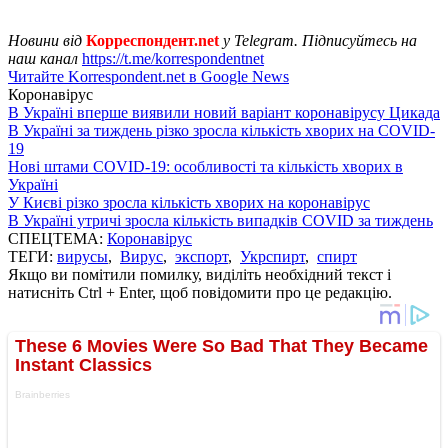
Новини від
Корреспондент.net
у Telegram. Підписуйтесь на
наш канал
https://t.me/korrespondentnet
Читайте Korrespondent.net в Google News
Коронавірус
В Україні вперше виявили новий варіант коронавірусу Цикада
В Україні за тиждень різко зросла кількість хворих на COVID-
19
Нові штами COVID-19: особливості та кількість хворих в
Україні
У Києві різко зросла кількість хворих на коронавірус
В Україні утричі зросла кількість випадків COVID за тиждень
СПЕЦТЕМА:
Коронавірус
ТЕГИ:
вирусы
,
Вирус
,
экспорт
,
Укрспирт
,
спирт
Якщо ви помітили помилку, виділіть необхідний текст і
натисніть Ctrl + Enter, щоб повідомити про це редакцію.