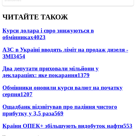
ЧИТАЙТЕ ТАКОЖ
Курси долара і євро знижуються в
обмінниках
4023
АЗС в Україні вводять ліміт на продаж дизеля -
ЗМІ
3454
Два депутати приховали мільйони у
деклараціях: яке покарання
1379
Обмінники оновили курси валют на початку
серпня
1207
Ощадбанк відзвітував про падіння чистого
прибутку у 3,5 раза
569
Країни ОПЕК+ збільшують видобуток нафти
553