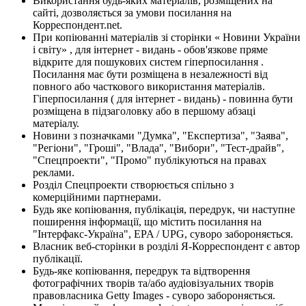
Використання будь-яких матеріалів, розміщених на
сайті, дозволяється за умови посилання на
Корреспондент.net.
При копіюванні матеріалів зі сторінки « Новини України
і світу» , для інтернет - видань - обов'язкове пряме
відкрите для пошукових систем гіперпосилання .
Посилання має бути розміщена в незалежності від
повного або часткового використання матеріалів.
Гіперпосилання ( для інтернет - видань) - повинна бути
розміщена в підзаголовку або в першому абзаці
матеріалу.
Новини з позначками "Думка", "Експертиза", "Заява",
"Регіони", "Гроші", "Влада", "Вибори", "Тест-драйв",
"Спецпроекти", "Промо" публікуються на правах
реклами.
Розділ Спецпроекти створюється спільно з
комерційними партнерами.
Будь яке копіювання, публікація, передрук, чи наступне
поширення інформації, що містить посилання на
"Інтерфакс-Україна", EPA / UPG, суворо забороняється.
Власник веб-сторінки в розділі Я-Корреспондент є автор
публікації.
Будь-яке копіювання, передрук та відтворення
фотографічних творів та/або аудіовізуальних творів
правовласника Getty Images - суворо забороняється.