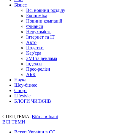
Бізнес
Всі новини розділу
Економіка
Новини компаній
Фінанси
Нерухомість
Інтернет та IT
Авто
Податки
Кар'єра
ЗМІ та реклама
Індекси
Прес-релізи
АБК
Наука
Шоу-бізнес
Спорт
Lifestyle
БЛОГИ ЧИТАЧІВ
СПЕЦТЕМА:
Війна в Ірані
ВСІ ТЕМИ
Вступ України в ЄС