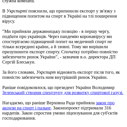
служба компанії.
В
Укрспирті
пояснили, що припинили експорт у зв'язку з
підвищеним попитом на спирт в Україні на тлі поширення
вірусу.
"Ми прийняли державницьку позицію - в першу чергу,
подбати про українців. Через пандемію коронавірусу ми
спостерігаємо підвищений попит на медичний спирт не
тільки всередині країни, а й ззовні. Тому ми вирішили
призупинити експорт спирту. Спочатку потрібно повністю
забезпечити ринок України", - зазначив в.о. директора ДП
Сергій Блеськун.
За його словами,
Укрспирт
відновить експорт після того, як
повністю забезпечить ним внутрішній ринок України.
Раніше повідомлялося, що президент України Володимир
Зеленський створив спецгрупу для розвитку спиртової галузі.
Нагадаємо, що раніше Верховна Рада прийняла
закон про
акцизи на спирт і пальне
. Законопроект підтримали 316
нардепів. Закон спростив умови ліцензування для суб'єктів
господарювання.