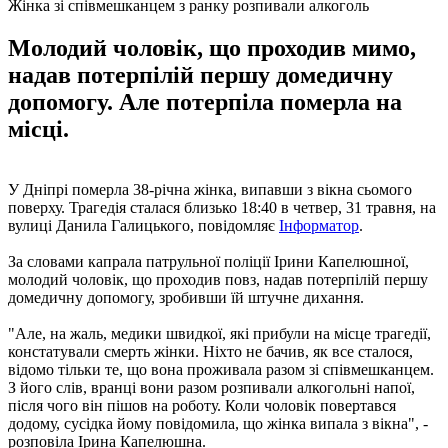
Жінка зі співмешканцем з ранку розпивали алкоголь
Молодий чоловік, що проходив мимо,
надав потерпілій першу домедичну
допомогу. Але потерпіла померла на
місці.
У Дніпрі померла 38-річна жінка, випавши з вікна сьомого
поверху. Трагедія сталася близько 18:40 в четвер, 31 травня, на
вулиці Данила Галицького, повідомляє
Інформатор
.
За словами капрала патрульної поліції Ірини Капелюшної,
молодий чоловік, що проходив повз, надав потерпілій першу
домедичну допомогу, зробивши їй штучне дихання.
"Але, на жаль, медики швидкої, які прибули на місце трагедії,
констатували смерть жінки. Ніхто не бачив, як все сталося,
відомо тільки те, що вона проживала разом зі співмешканцем.
З його слів, вранці вони разом розпивали алкогольні напої,
після чого він пішов на роботу. Коли чоловік повертався
додому, сусідка йому повідомила, що жінка випала з вікна", -
розповіла Ірина Капелюшна.