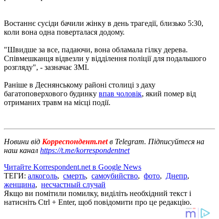
Востаннє сусіди бачили жінку в день трагедії, близько 5:30,
коли вона одна поверталася додому.
"Швидше за все, падаючи, вона обламала гілку дерева.
Співмешканця відвезли у відділення поліції для подальшого
розгляду", - зазначає ЗМІ.
Раніше в Деснянському районі столиці з даху
багатоповерхового будинку
впав чоловік
, який помер від
отриманих травм на місці події.
Новини від
Корреспондент.net
в Telegram. Підписуйтеся на
наш канал
https://t.me/korrespondentnet
Читайте Korrespondent.net в Google News
ТЕГИ:
алкоголь
,
смерть
,
самоубийство
,
фото
,
Днепр
,
женщина
,
несчастный случай
Якщо ви помітили помилку, виділіть необхідний текст і
натисніть Ctrl + Enter, щоб повідомити про це редакцію.