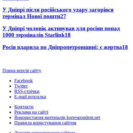
У Дніпрі після російського удару загорівся
термінал Нової пошти
27
У Дніпрі чоловік активував для росіян понад
1000 терміналів Starlink
18
Росія вдарила по Дніпропетровщині: є жертва
18
Повна версія сайту
Facebook
Twitter
RSS-стрічки
E-mail розсилка
Контакти
Реклама на сайті
Використання матеріалів korrespondent.net
Правила користування сайтом
Договір користування сайтом