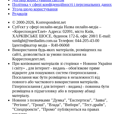
Політика у сфері конфіденційності і персональних даних
Угода щодо користування
Редакція
© 2000-2026, Korrespondent.net
Суб'єкт у сфері онлайн-медіа Назва онлайн-медіа –
«КореспонденТ.net» Адреса: 02091, місто Київ,
ХАРКІВСЬКЕ ШОСЕ, будинок 172-Б, офіс 208/1 E-mail:
sunlight@mediadim.com.ua
Телефон: 044-205-43-00
Ідентифікатор медіа – R40-06068
Використання будь-яких матеріалів, розміщених на
сайті, дозволяється за умови посилання на
Корреспондент.net.
При копіюванні матеріалів зі сторінки « Новини України
і світу» , для інтернет - видань - обов'язкове пряме
відкрите для пошукових систем гіперпосилання .
Посилання має бути розміщена в незалежності від
повного або часткового використання матеріалів.
Гіперпосилання ( для інтернет - видань) - повинна бути
розміщена в підзаголовку або в першому абзаці
матеріалу.
Новини з позначками "Думка", "Експертиза", "Заява",
"Регіони", "Гроші", "Влада", "Вибори", "Тест-драйв",
"Спецпроекти", "Промо" публікуються на правах
реклами.