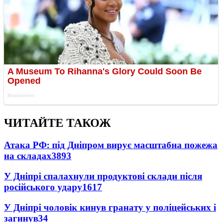
ЧИТАЙТЕ ТАКОЖ
Атака РФ: під Дніпром вирує масштабна пожежа
на складах
3893
У Дніпрі спалахнули продуктові склади після
російського удару
1617
У Дніпрі чоловік кинув гранату у поліцейських і
загинув
34