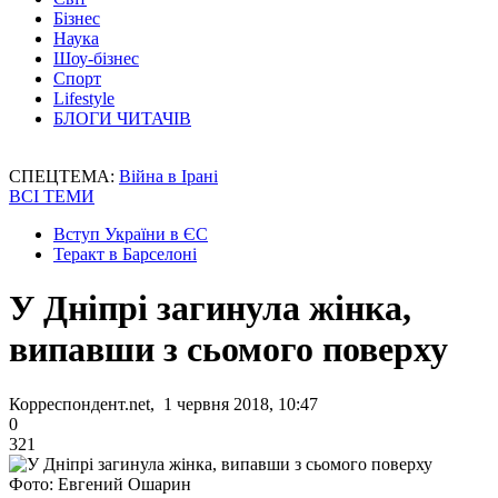
Бізнес
Наука
Шоу-бізнес
Спорт
Lifestyle
БЛОГИ ЧИТАЧІВ
СПЕЦТЕМА:
Війна в Ірані
ВСІ ТЕМИ
Вступ України в ЄС
Теракт в Барселоні
У Дніпрі загинула жінка,
випавши з сьомого поверху
Корреспондент.net, 1 червня 2018, 10:47
0
321
Фото: Евгений Ошарин