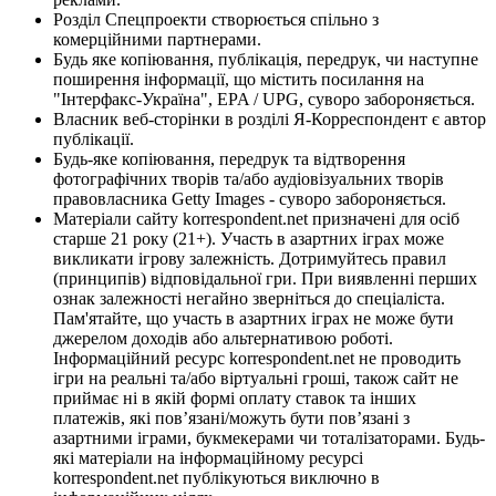
Розділ Спецпроекти створюється спільно з
комерційними партнерами.
Будь яке копіювання, публікація, передрук, чи наступне
поширення інформації, що містить посилання на
"Інтерфакс-Україна", EPA / UPG, суворо забороняється.
Власник веб-сторінки в розділі Я-Корреспондент є автор
публікації.
Будь-яке копіювання, передрук та відтворення
фотографічних творів та/або аудіовізуальних творів
правовласника Getty Images - суворо забороняється.
Матеріали сайту korrespondent.net призначені для осіб
старше 21 року (21+). Участь в азартних іграх може
викликати ігрову залежність. Дотримуйтесь правил
(принципів) відповідальної гри. При виявленні перших
ознак залежності негайно зверніться до спеціаліста.
Пам'ятайте, що участь в азартних іграх не може бути
джерелом доходів або альтернативою роботі.
Інформаційний ресурс korrespondent.net не проводить
ігри на реальні та/або віртуальні гроші, також сайт не
приймає ні в якій формі оплату ставок та інших
платежів, які пов’язані/можуть бути пов’язані з
азартними іграми, букмекерами чи тоталізаторами. Будь-
які матеріали на інформаційному ресурсі
korrespondent.net публікуються виключно в