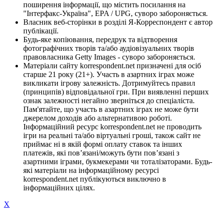
поширення інформації, що містить посилання на
"Інтерфакс-Україна", EPA / UPG, суворо забороняється.
Власник веб-сторінки в розділі Я-Корреспондент є автор
публікації.
Будь-яке копіювання, передрук та відтворення
фотографічних творів та/або аудіовізуальних творів
правовласника Getty Images - суворо забороняється.
Матеріали сайту korrespondent.net призначені для осіб
старше 21 року (21+). Участь в азартних іграх може
викликати ігрову залежність. Дотримуйтесь правил
(принципів) відповідальної гри. При виявленні перших
ознак залежності негайно зверніться до спеціаліста.
Пам'ятайте, що участь в азартних іграх не може бути
джерелом доходів або альтернативою роботі.
Інформаційний ресурс korrespondent.net не проводить
ігри на реальні та/або віртуальні гроші, також сайт не
приймає ні в якій формі оплату ставок та інших
платежів, які пов’язані/можуть бути пов’язані з
азартними іграми, букмекерами чи тоталізаторами. Будь-
які матеріали на інформаційному ресурсі
korrespondent.net публікуються виключно в
інформаційних цілях.
X