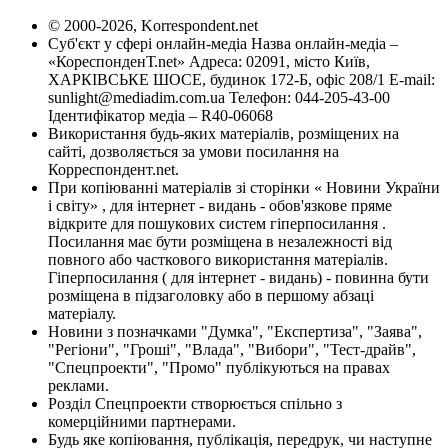
© 2000-2026, Korrespondent.net
Суб'єкт у сфері онлайн-медіа Назва онлайн-медіа –
«КореспонденТ.net» Адреса: 02091, місто Київ,
ХАРКІВСЬКЕ ШОСЕ, будинок 172-Б, офіс 208/1 E-mail:
sunlight@mediadim.com.ua
Телефон: 044-205-43-00
Ідентифікатор медіа – R40-06068
Використання будь-яких матеріалів, розміщених на
сайті, дозволяється за умови посилання на
Корреспондент.net.
При копіюванні матеріалів зі сторінки « Новини України
і світу» , для інтернет - видань - обов'язкове пряме
відкрите для пошукових систем гіперпосилання .
Посилання має бути розміщена в незалежності від
повного або часткового використання матеріалів.
Гіперпосилання ( для інтернет - видань) - повинна бути
розміщена в підзаголовку або в першому абзаці
матеріалу.
Новини з позначками "Думка", "Експертиза", "Заява",
"Регіони", "Гроші", "Влада", "Вибори", "Тест-драйв",
"Спецпроекти", "Промо" публікуються на правах
реклами.
Розділ Спецпроекти створюється спільно з
комерційними партнерами.
Будь яке копіювання, публікація, передрук, чи наступне