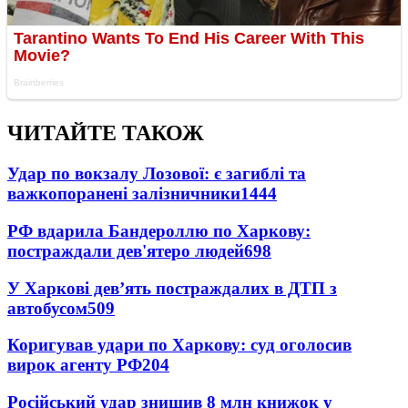
ЧИТАЙТЕ ТАКОЖ
Удар по вокзалу Лозової: є загиблі та
важкопоранені залізничники
1444
РФ вдарила Бандероллю по Харкову:
постраждали дев'ятеро людей
698
У Харкові дев’ять постраждалих в ДТП з
автобусом
509
Коригував удари по Харкову: суд оголосив
вирок агенту РФ
204
Російський удар знищив 8 млн книжок у