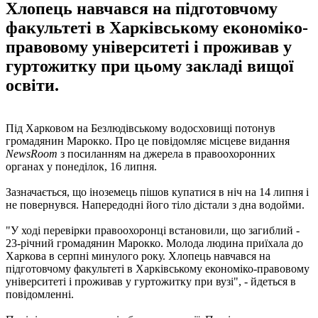
Хлопець навчався на підготовчому
факультеті в Харківському економіко-
правовому університеті і проживав у
гуртожитку при цьому закладі вищої
освіти.
Під Харковом на Безлюдівському водосховищі потонув
громадянин Марокко. Про це повідомляє місцеве видання
NewsRoom
з посиланням на джерела в правоохоронних
органах у понеділок, 16 липня.
Зазначається, що іноземець пішов купатися в ніч на 14 липня і
не повернувся. Напередодні його тіло дістали з дна водойми.
"У ході перевірки правоохоронці встановили, що загиблий -
23-річний громадянин Марокко. Молода людина приїхала до
Харкова в серпні минулого року. Хлопець навчався на
підготовчому факультеті в Харківському економіко-правовому
університеті і проживав у гуртожитку при вузі", - йдеться в
повідомленні.