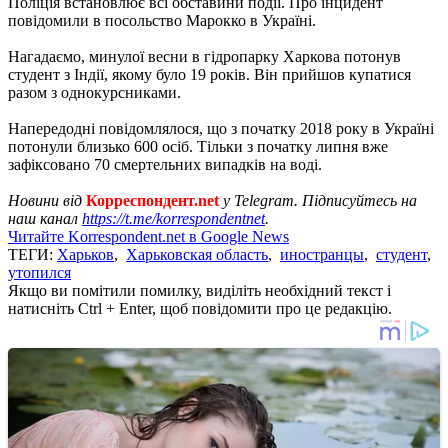
Поліція встановлює всі обставини події. Про інцидент
повідомили в посольство Марокко в Україні.
Нагадаємо, минулої весни в гідропарку Харкова потонув
студент з Індії, якому було 19 років. Він прийшов купатися
разом з однокурсниками.
Напередодні повідомлялося, що з початку 2018 року в Україні
потонули близько 600 осіб. Тільки з початку липня вже
зафіксовано 70 смертельних випадків на воді.
Новини від
Корреспондент.net
у Telegram. Підписуйтесь на
наш канал
https://t.me/korrespondentnet
.
Читайте Korrespondent.net в Google News
ТЕГИ:
Харьков
,
Харьковская область
,
иностранцы
,
студент
,
утопился
Якщо ви помітили помилку, виділіть необхідний текст і
натисніть Ctrl + Enter, щоб повідомити про це редакцію.