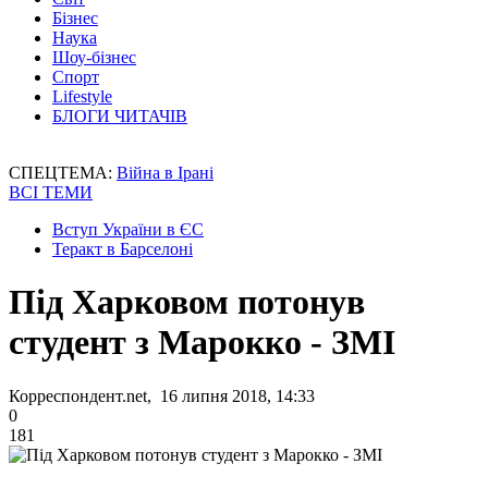
Бізнес
Наука
Шоу-бізнес
Спорт
Lifestyle
БЛОГИ ЧИТАЧІВ
СПЕЦТЕМА:
Війна в Ірані
ВСІ ТЕМИ
Вступ України в ЄС
Теракт в Барселоні
Під Харковом потонув
студент з Марокко - ЗМІ
Корреспондент.net, 16 липня 2018, 14:33
0
181