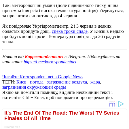
Такі метеорологічні умови (поле підвищеного тиску, нічна
приземна інверсія і висока температура повітря) збережуться,
за прогнозом синоптиків, до 4 червня.
Як повідомляє Укргідрометцентр, 2 і 3 червня в деяких
областях пройдуть дощі,
спека трохи спаде
. У Києві в неділю
пройдуть дощі і грози. Температура повітря - до 26 градусів
тепла.
Новини від
Корреспондент.net
в Telegram. Підписуйтесь на
наш канал
https://t.me/korrespondentnet
Читайте Korrespondent.net в Google News
ТЕГИ:
Киев
,
погода
,
загрязнение воздуха
,
жара
,
загрязнения окружающей среды
Якщо ви помітили помилку, виділіть необхідний текст і
натисніть Ctrl + Enter, щоб повідомити про це редакцію.