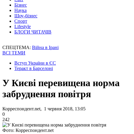
Бізнес
Наука
Шоу-бізнес
Спорт
Lifestyle
БЛОГИ ЧИТАЧІВ
СПЕЦТЕМА:
Війна в Ірані
ВСІ ТЕМИ
Вступ України в ЄС
Теракт в Барселоні
У Києві перевищена норма
забруднення повітря
Корреспондент.net, 1 червня 2018, 13:05
0
242
Фото: Корреспондент.net