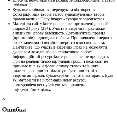
Власник веб-сторінки в розділі Я-Корреспондент є автор
публікації.
Будь-яке копіювання, передрук та відтворення
фотографічних творів та/або аудіовізуальних творів
правовласника Getty Images - суворо забороняється.
Матеріали сайту korrespondent.net призначені для осіб
старше 21 року (21+). Участь в азартних іграх може
викликати ігрову залежність. Дотримуйтесь правил
(принципів) відповідальної гри. При виявленні перших
ознак залежності негайно зверніться до спеціаліста.
Пам'ятайте, що участь в азартних іграх не може бути
джерелом доходів або альтернативою роботі.
Інформаційний ресурс korrespondent.net не проводить
ігри на реальні та/або віртуальні гроші, також сайт не
приймає ні в якій формі оплату ставок та інших
платежів, які пов’язані/можуть бути пов’язані з
азартними іграми, букмекерами чи тоталізаторами. Будь-
які матеріали на інформаційному ресурсі
korrespondent.net публікуються виключно в
інформаційних цілях.
X
Ошибка