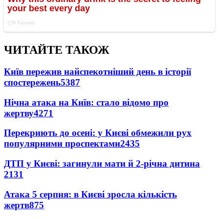
ЧИТАЙТЕ ТАКОЖ
Київ пережив найспекотніший день в історії
спостережень
5387
Нічна атака на Київ: стало відомо про
жертву
4271
Перекриють до осені: у Києві обмежили рух
популярними проспектами
2435
ДТП у Києві: загинули мати й 2-річна дитина
2131
Атака 5 серпня: в Києві зросла кількість
жертв
875