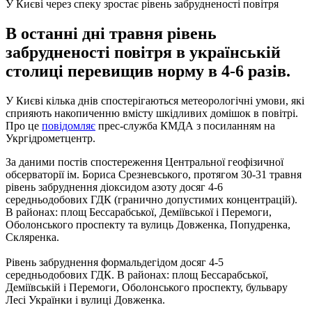
У Києві через спеку зростає рівень забрудненості повітря
В останні дні травня рівень
забрудненості повітря в українській
столиці перевищив норму в 4-6 разів.
У Києві кілька днів спостерігаються метеорологічні умови, які
сприяють накопиченню вмісту шкідливих домішок в повітрі.
Про це
повідомляє
прес-служба КМДА з посиланням на
Укргідрометцентр.
За даними постів спостереження Центральної геофізичної
обсерваторії ім. Бориса Срезневського, протягом 30-31 травня
рівень забруднення діоксидом азоту досяг 4-6
середньодобових ГДК (гранично допустимих концентрацій).
В районах: площ Бессарабської, Деміївської і Перемоги,
Оболонського проспекту та вулиць Довженка, Попудренка,
Скляренка.
Рівень забруднення формальдегідом досяг 4-5
середньодобових ГДК. В районах: площ Бессарабської,
Деміївській і Перемоги, Оболонського проспекту, бульвару
Лесі Українки і вулиці Довженка.