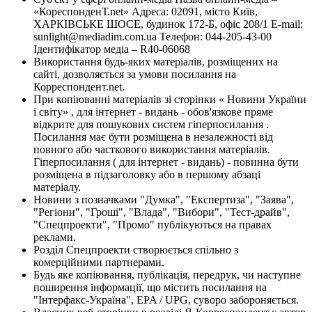
«КореспонденТ.net» Адреса: 02091, місто Київ,
ХАРКІВСЬКЕ ШОСЕ, будинок 172-Б, офіс 208/1 E-mail:
sunlight@mediadim.com.ua
Телефон: 044-205-43-00
Ідентифікатор медіа – R40-06068
Використання будь-яких матеріалів, розміщених на
сайті, дозволяється за умови посилання на
Корреспондент.net.
При копіюванні матеріалів зі сторінки « Новини України
і світу» , для інтернет - видань - обов'язкове пряме
відкрите для пошукових систем гіперпосилання .
Посилання має бути розміщена в незалежності від
повного або часткового використання матеріалів.
Гіперпосилання ( для інтернет - видань) - повинна бути
розміщена в підзаголовку або в першому абзаці
матеріалу.
Новини з позначками "Думка", "Експертиза", "Заява",
"Регіони", "Гроші", "Влада", "Вибори", "Тест-драйв",
"Спецпроекти", "Промо" публікуються на правах
реклами.
Розділ Спецпроекти створюється спільно з
комерційними партнерами.
Будь яке копіювання, публікація, передрук, чи наступне
поширення інформації, що містить посилання на
"Інтерфакс-Україна", EPA / UPG, суворо забороняється.