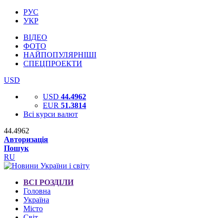
РУС
УКР
ВІДЕО
ФОТО
НАЙПОПУЛЯРНІШІ
СПЕЦПРОЕКТИ
USD
USD
44.4962
EUR
51.3814
Всі курси валют
44.4962
Авторизація
Пошук
RU
ВСІ РОЗДІЛИ
Головна
Україна
Місто
Світ