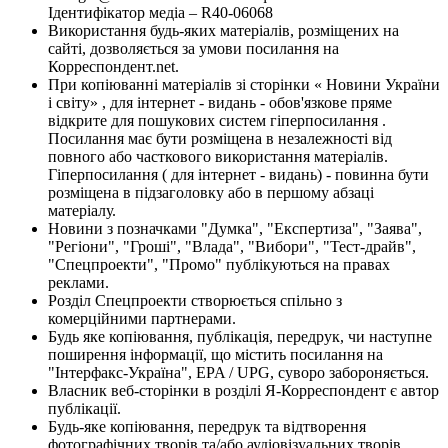
Ідентифікатор медіа – R40-06068
Використання будь-яких матеріалів, розміщених на
сайті, дозволяється за умови посилання на
Корреспондент.net.
При копіюванні матеріалів зі сторінки « Новини України
і світу» , для інтернет - видань - обов'язкове пряме
відкрите для пошукових систем гіперпосилання .
Посилання має бути розміщена в незалежності від
повного або часткового використання матеріалів.
Гіперпосилання ( для інтернет - видань) - повинна бути
розміщена в підзаголовку або в першому абзаці
матеріалу.
Новини з позначками "Думка", "Експертиза", "Заява",
"Регіони", "Гроші", "Влада", "Вибори", "Тест-драйв",
"Спецпроекти", "Промо" публікуються на правах
реклами.
Розділ Спецпроекти створюється спільно з
комерційними партнерами.
Будь яке копіювання, публікація, передрук, чи наступне
поширення інформації, що містить посилання на
"Інтерфакс-Україна", EPA / UPG, суворо забороняється.
Власник веб-сторінки в розділі Я-Корреспондент є автор
публікації.
Будь-яке копіювання, передрук та відтворення
фотографічних творів та/або аудіовізуальних творів