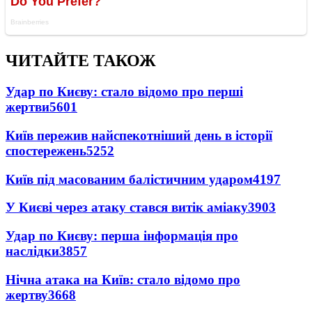
ЧИТАЙТЕ ТАКОЖ
Удар по Києву: стало відомо про перші
жертви
5601
Київ пережив найспекотніший день в історії
спостережень
5252
Київ під масованим балістичним ударом
4197
У Києві через атаку стався витік аміаку
3903
Удар по Києву: перша інформація про
наслідки
3857
Нічна атака на Київ: стало відомо про
жертву
3668