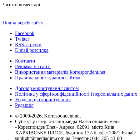
Читати коментарі
Повна версія сайту
Facebook
Twitter
RSS-стрічки
E-mail розсилка
Контакти
Реклама на сайті
Використання матеріалів korrespondent.net
Правила користування сайтом
Договір користування сайтом
Політика у сфері конфіденційності і персональних даних
Угода щодо користування
Редакція
© 2000-2026, Korrespondent.net
Суб'єкт у сфері онлайн-медіа Назва онлайн-медіа –
«КореспонденТ.net» Адреса: 02091, місто Київ,
ХАРКІВСЬКЕ ШОСЕ, будинок 172-Б, офіс 208/1 E-mail:
sunlight@mediadim.com.ua
Телефон: 044-205-43-00