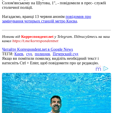
Солом'янському на Шутова, 1", - повідомили в прес- службі
столичної поліції.
Нагадаємо, вранці 13 червня анонім
повідомив про
замінування чотирьох станцій метро Києва
.
Новини від
Корреспондент.net
у Telegram. Підписуйтесь на наш
канал
https://t.me/korrespondentnet
Читайте Korrespondent.net в Google News
ТЕГИ:
Киев
,
суд
,
полиция
,
Печерский суд
Якщо ви помітили помилку, виділіть необхідний текст і
натисніть Ctrl + Enter, щоб повідомити про це редакцію.