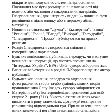
відкрите для пошукових систем гіперпосилання .
Посилання має бути розміщена в незалежності від
повного або часткового використання матеріалів.
Гіперпосилання ( для інтернет - видань) - повинна бути
розміщена в підзаголовку або в першому абзаці
матеріалу.
Новини з позначками "Думка", "Експертиза", "Заява",
"Регіони", "Гроші", "Влада", "Вибори", "Тест-драйв",
"Спецпроекти", "Промо" публікуються на правах
реклами.
Розділ Спецпроекти створюється спільно з
комерційними партнерами.
Будь яке копіювання, публікація, передрук, чи наступне
поширення інформації, що містить посилання на
"Інтерфакс-Україна", EPA / UPG, суворо забороняється.
Власник веб-сторінки в розділі Я-Корреспондент є автор
публікації.
Будь-яке копіювання, передрук та відтворення
фотографічних творів та/або аудіовізуальних творів
правовласника Getty Images - суворо забороняється.
Матеріали сайту korrespondent.net призначені для осіб
старше 21 року (21+). Участь в азартних іграх може
викликати ігрову залежність. Дотримуйтесь правил
(принципів) відповідальної гри. При виявленні перших
ознак залежності негайно зверніться до спеціаліста.