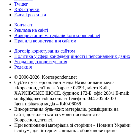
Twitter
RSS-стрічки
E-mail розсилка
Контакти
Реклама на сайті
Використання матеріалів korrespondent.net
Правила користування сайтом
Договір користування сайтом
Політика у сфері конфіденційності і персональних даних
Угода щодо користування
Редакція
© 2000-2026, Korrespondent.net
Суб'єкт у сфері онлайн-медіа Назва онлайн-медіа –
«КореспонденТ.net» Адреса: 02091, місто Київ,
ХАРКІВСЬКЕ ШОСЕ, будинок 172-Б, офіс 208/1 E-mail:
sunlight@mediadim.com.ua
Телефон: 044-205-43-00
Ідентифікатор медіа – R40-06068
Використання будь-яких матеріалів, розміщених на
сайті, дозволяється за умови посилання на
Корреспондент.net.
При копіюванні матеріалів зі сторінки « Новини України
і світу» , для інтернет - видань - обов'язкове пряме