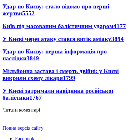
Удар по Києву: стало відомо про перші
жертви
5552
Київ під масованим балістичним ударом
4177
У Києві через атаку стався витік аміаку
3894
Удар по Києву: перша інформація про
наслідки
3849
Мільйонна застава і смерть двійні: у Києві
викрили схему лікаря
1799
У Києві затримали навідника російської
балістики
1767
Читати коментарі
Повна версія сайту
Facebook