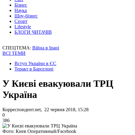
Бізнес
Наука
Шоу-бізнес
Спорт
Lifestyle
БЛОГИ ЧИТАЧІВ
СПЕЦТЕМА:
Війна в Ірані
ВСІ ТЕМИ
Вступ України в ЄС
Теракт в Барселоні
У Києві евакуювали ТРЦ
Україна
Корреспондент.net, 22 червня 2018, 15:28
0
386
Фото: Киев Оперативный/Facebook