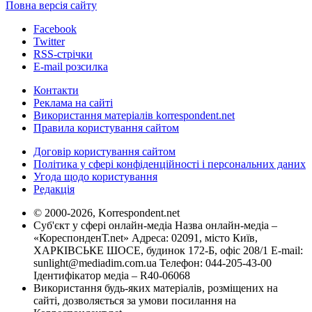
Повна версія сайту
Facebook
Twitter
RSS-стрічки
E-mail розсилка
Контакти
Реклама на сайті
Використання матеріалів korrespondent.net
Правила користування сайтом
Договір користування сайтом
Політика у сфері конфіденційності і персональних даних
Угода щодо користування
Редакція
© 2000-2026, Korrespondent.net
Суб'єкт у сфері онлайн-медіа Назва онлайн-медіа –
«КореспонденТ.net» Адреса: 02091, місто Київ,
ХАРКІВСЬКЕ ШОСЕ, будинок 172-Б, офіс 208/1 E-mail:
sunlight@mediadim.com.ua
Телефон: 044-205-43-00
Ідентифікатор медіа – R40-06068
Використання будь-яких матеріалів, розміщених на
сайті, дозволяється за умови посилання на