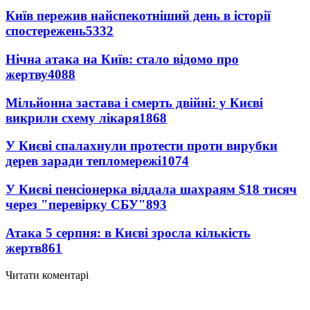
Київ пережив найспекотніший день в історії
спостережень
5332
Нічна атака на Київ: стало відомо про
жертву
4088
Мільйонна застава і смерть двійні: у Києві
викрили схему лікаря
1868
У Києві спалахнули протести проти вирубки
дерев заради тепломережі
1074
У Києві пенсіонерка віддала шахраям $18 тисяч
через "перевірку СБУ"
893
Атака 5 серпня: в Києві зросла кількість
жертв
861
Читати коментарі