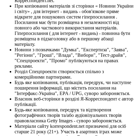
Корреспондент.net.
При копіюванні матеріалів зі сторінки « Новини України
і світу» , для інтернет - видань - обов'язкове пряме
відкрите для пошукових систем гіперпосилання .
Посилання має бути розміщена в незалежності від
повного або часткового використання матеріалів.
Гіперпосилання ( для інтернет - видань) - повинна бути
розміщена в підзаголовку або в першому абзаці
матеріалу.
Новини з позначками "Думка", "Експертиза", "Заява",
"Регіони", "Гроші", "Влада", "Вибори", "Тест-драйв",
"Спецпроекти", "Промо" публікуються на правах
реклами.
Розділ Спецпроекти створюється спільно з
комерційними партнерами.
Будь яке копіювання, публікація, передрук, чи наступне
поширення інформації, що містить посилання на
"Інтерфакс-Україна", EPA / UPG, суворо забороняється.
Власник веб-сторінки в розділі Я-Корреспондент є автор
публікації.
Будь-яке копіювання, передрук та відтворення
фотографічних творів та/або аудіовізуальних творів
правовласника Getty Images - суворо забороняється.
Матеріали сайту korrespondent.net призначені для осіб
старше 21 року (21+). Участь в азартних іграх може