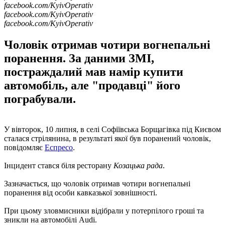
facebook.com/KyivOperativ
facebook.com/KyivOperativ
facebook.com/KyivOperativ
Чоловік отримав чотири вогнепальні
поранення. За даними ЗМІ,
постраждалий мав намір купити
автомобіль, але "продавці" його
пограбували.
У вівторок, 10 липня, в селі Софіївська Борщагівка під Києвом
сталася стрілянина, в результаті якої був поранений чоловік,
повідомляє
Еспресо
.
Інцидент стався біля ресторану
Козацька рада
.
Зазначається, що чоловік отримав чотири вогнепальні
поранення від особи кавказької зовнішності.
При цьому зловмисники відібрали у потерпілого гроші та
зникли на автомобілі Audi.