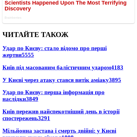
ЧИТАЙТЕ ТАКОЖ
Удар по Києву: стало відомо про перші
жертви
5555
Київ під масованим балістичним ударом
4183
У Києві через атаку стався витік аміаку
3895
Удар по Києву: перша інформація про
наслідки
3849
Київ пережив найспекотніший день в історії
спостережень
3291
Мільйонна застава і смерть двійні: у Києві