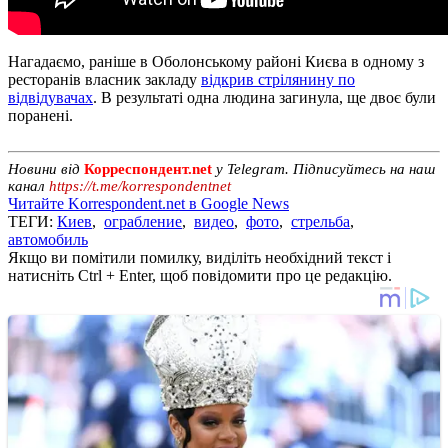
Нагадаємо, раніше в Оболонському районі Києва в одному з
ресторанів власник закладу
відкрив стрілянину по
відвідувачах
. В результаті одна людина загинула, ще двоє були
поранені.
Новини від
Корреспондент.net
у Telegram. Підписуйтесь на наш
канал
https://t.me/korrespondentnet
Читайте Korrespondent.net в Google News
ТЕГИ:
Киев
,
ограбление
,
видео
,
фото
,
стрельба
,
автомобиль
Якщо ви помітили помилку, виділіть необхідний текст і
натисніть Ctrl + Enter, щоб повідомити про це редакцію.