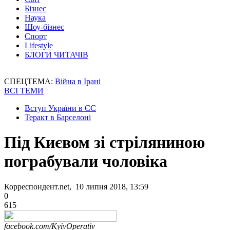
Бізнес
Наука
Шоу-бізнес
Спорт
Lifestyle
БЛОГИ ЧИТАЧІВ
СПЕЦТЕМА:
Війна в Ірані
ВСІ ТЕМИ
Вступ України в ЄС
Теракт в Барселоні
Під Києвом зі стріляниною
пограбували чоловіка
Корреспондент.net, 10 липня 2018, 13:59
0
615
facebook.com/KyivOperativ