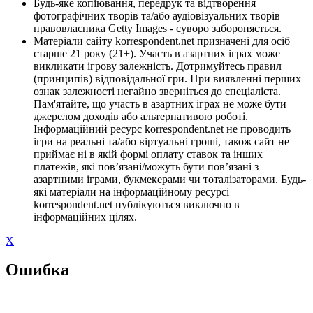
Будь-яке копіювання, передрук та відтворення
фотографічних творів та/або аудіовізуальних творів
правовласника Getty Images - суворо забороняється.
Матеріали сайту korrespondent.net призначені для осіб
старше 21 року (21+). Участь в азартних іграх може
викликати ігрову залежність. Дотримуйтесь правил
(принципів) відповідальної гри. При виявленні перших
ознак залежності негайно зверніться до спеціаліста.
Пам'ятайте, що участь в азартних іграх не може бути
джерелом доходів або альтернативою роботі.
Інформаційний ресурс korrespondent.net не проводить
ігри на реальні та/або віртуальні гроші, також сайт не
приймає ні в якій формі оплату ставок та інших
платежів, які пов’язані/можуть бути пов’язані з
азартними іграми, букмекерами чи тоталізаторами. Будь-
які матеріали на інформаційному ресурсі
korrespondent.net публікуються виключно в
інформаційних цілях.
X
Ошибка