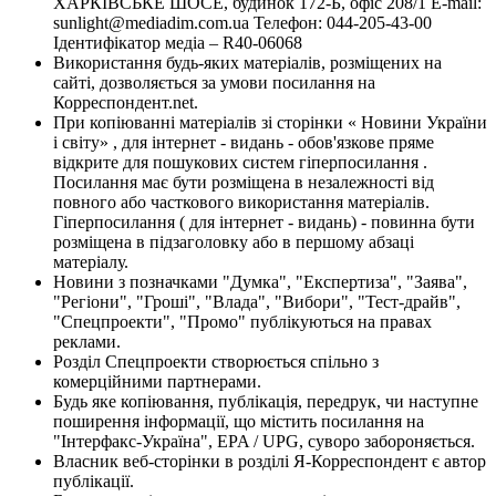
ХАРКІВСЬКЕ ШОСЕ, будинок 172-Б, офіс 208/1 E-mail:
sunlight@mediadim.com.ua
Телефон: 044-205-43-00
Ідентифікатор медіа – R40-06068
Використання будь-яких матеріалів, розміщених на
сайті, дозволяється за умови посилання на
Корреспондент.net.
При копіюванні матеріалів зі сторінки « Новини України
і світу» , для інтернет - видань - обов'язкове пряме
відкрите для пошукових систем гіперпосилання .
Посилання має бути розміщена в незалежності від
повного або часткового використання матеріалів.
Гіперпосилання ( для інтернет - видань) - повинна бути
розміщена в підзаголовку або в першому абзаці
матеріалу.
Новини з позначками "Думка", "Експертиза", "Заява",
"Регіони", "Гроші", "Влада", "Вибори", "Тест-драйв",
"Спецпроекти", "Промо" публікуються на правах
реклами.
Розділ Спецпроекти створюється спільно з
комерційними партнерами.
Будь яке копіювання, публікація, передрук, чи наступне
поширення інформації, що містить посилання на
"Інтерфакс-Україна", EPA / UPG, суворо забороняється.
Власник веб-сторінки в розділі Я-Корреспондент є автор
публікації.