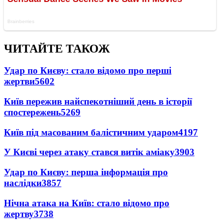
ЧИТАЙТЕ ТАКОЖ
Удар по Києву: стало відомо про перші
жертви
5602
Київ пережив найспекотніший день в історії
спостережень
5269
Київ під масованим балістичним ударом
4197
У Києві через атаку стався витік аміаку
3903
Удар по Києву: перша інформація про
наслідки
3857
Нічна атака на Київ: стало відомо про
жертву
3738