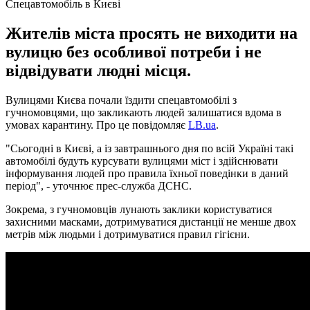
Спецавтомобіль в Києві
Жителів міста просять не виходити на
вулицю без особливої потреби і не
відвідувати людні місця.
Вулицями Києва почали їздити спецавтомобілі з
гучномовцями, що закликають людей залишатися вдома в
умовах карантину. Про це повідомляє
LB.ua
.
"Сьогодні в Києві, а із завтрашнього дня по всій Україні такі
автомобілі будуть курсувати вулицями міст і здійснювати
інформування людей про правила їхньої поведінки в даний
період", - уточнює прес-служба ДСНС.
Зокрема, з гучномовців лунають заклики користуватися
захисними масками, дотримуватися дистанції не менше двох
метрів між людьми і дотримуватися правил гігієни.