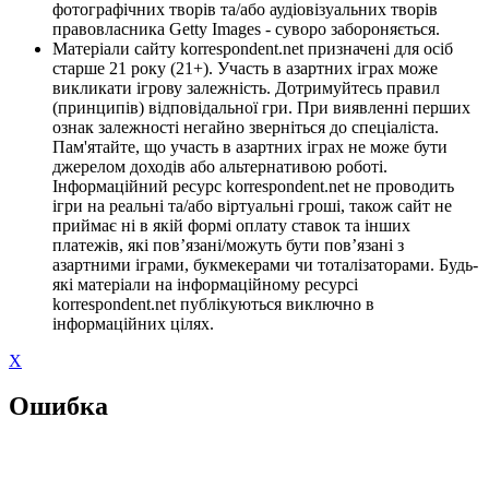
фотографічних творів та/або аудіовізуальних творів
правовласника Getty Images - суворо забороняється.
Матеріали сайту korrespondent.net призначені для осіб
старше 21 року (21+). Участь в азартних іграх може
викликати ігрову залежність. Дотримуйтесь правил
(принципів) відповідальної гри. При виявленні перших
ознак залежності негайно зверніться до спеціаліста.
Пам'ятайте, що участь в азартних іграх не може бути
джерелом доходів або альтернативою роботі.
Інформаційний ресурс korrespondent.net не проводить
ігри на реальні та/або віртуальні гроші, також сайт не
приймає ні в якій формі оплату ставок та інших
платежів, які пов’язані/можуть бути пов’язані з
азартними іграми, букмекерами чи тоталізаторами. Будь-
які матеріали на інформаційному ресурсі
korrespondent.net публікуються виключно в
інформаційних цілях.
X
Ошибка