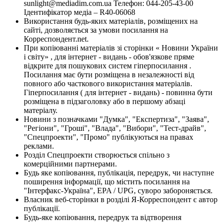
sunlight@mediadim.com.ua
Телефон: 044-205-43-00
Ідентифікатор медіа – R40-06068
Використання будь-яких матеріалів, розміщених на
сайті, дозволяється за умови посилання на
Корреспондент.net.
При копіюванні матеріалів зі сторінки « Новини України
і світу» , для інтернет - видань - обов'язкове пряме
відкрите для пошукових систем гіперпосилання .
Посилання має бути розміщена в незалежності від
повного або часткового використання матеріалів.
Гіперпосилання ( для інтернет - видань) - повинна бути
розміщена в підзаголовку або в першому абзаці
матеріалу.
Новини з позначками "Думка", "Експертиза", "Заява",
"Регіони", "Гроші", "Влада", "Вибори", "Тест-драйв",
"Спецпроекти", "Промо" публікуються на правах
реклами.
Розділ Спецпроекти створюється спільно з
комерційними партнерами.
Будь яке копіювання, публікація, передрук, чи наступне
поширення інформації, що містить посилання на
"Інтерфакс-Україна", EPA / UPG, суворо забороняється.
Власник веб-сторінки в розділі Я-Корреспондент є автор
публікації.
Будь-яке копіювання, передрук та відтворення