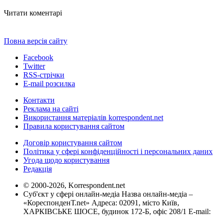
Читати коментарі
Повна версія сайту
Facebook
Twitter
RSS-стрічки
E-mail розсилка
Контакти
Реклама на сайті
Використання матеріалів korrespondent.net
Правила користування сайтом
Договір користування сайтом
Політика у сфері конфіденційності і персональних даних
Угода щодо користування
Редакція
© 2000-2026, Korrespondent.net
Суб'єкт у сфері онлайн-медіа Назва онлайн-медіа –
«КореспонденТ.net» Адреса: 02091, місто Київ,
ХАРКІВСЬКЕ ШОСЕ, будинок 172-Б, офіс 208/1 E-mail: