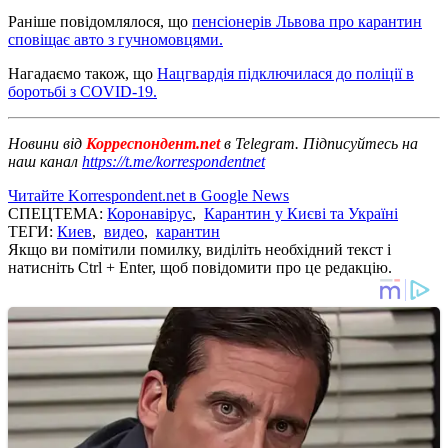
Раніше повідомлялося, що
пенсіонерів Львова про карантин
сповіщає авто з гучномовцями.
Нагадаємо також, що
Нацгвардія підключилася до поліції в
боротьбі з COVID-19.
Новини від
Корреспондент.net
в Telegram. Підписуйтесь на
наш канал
https://t.me/korrespondentnet
Читайте Korrespondent.net в Google News
СПЕЦТЕМА:
Коронавірус
,
Карантин у Києві та Україні
ТЕГИ:
Киев
,
видео
,
карантин
Якщо ви помітили помилку, виділіть необхідний текст і
натисніть Ctrl + Enter, щоб повідомити про це редакцію.