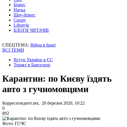
Бізнес
Наука
Шоу-бізнес
Спорт
Lifestyle
БЛОГИ ЧИТАЧІВ
СПЕЦТЕМА:
Війна в Ірані
ВСІ ТЕМИ
Вступ України в ЄС
Теракт в Барселоні
Карантин: по Києву їздять
авто з гучномовцями
Корреспондент.net, 20 березня 2020, 10:22
0
892
Фото: ГСЧС