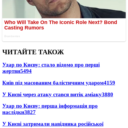
ЧИТАЙТЕ ТАКОЖ
Удар по Києву: стало відомо про перші
жертви
5494
Київ під масованим балістичним ударом
4159
У Києві через атаку стався витік аміаку
3880
Удар по Києву: перша інформація про
наслідки
3827
У Києві затримали навідника російської