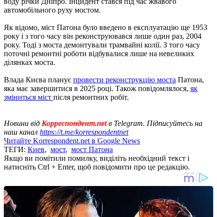
воду річки Дніпро. Інцидент стався під час жвавого
автомобільного руху мостом.
Як відомо, міст Патона було введено в експлуатацію ще 1953
року і з того часу він реконструювався лише один раз, 2004
року. Тоді з моста демонтували трамвайні колії. З того часу
поточні ремонтні роботи відбувалися лише на невеликих
ділянках моста.
Влада Києва планує
провести реконструкцію моста
Патона,
яка має завершитися в 2025 році. Також повідомлялося,
як
зміниться міст
після ремонтних робіт.
Новини від
Корреспондент.net
в Telegram. Підписуйтесь на
наш канал
https://t.me/korrespondentnet
Читайте Korrespondent.net в Google News
ТЕГИ:
Киев
,
мост
,
мост Патона
Якщо ви помітили помилку, виділіть необхідний текст і
натисніть Ctrl + Enter, щоб повідомити про це редакцію.