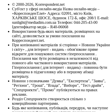
© 2000-2026, Korrespondent.net
Суб'єкт у сфері онлайн-медіа Назва онлайн-медіа –
«КореспонденТ.net» Адреса: 02091, місто Київ,
ХАРКІВСЬКЕ ШОСЕ, будинок 172-Б, офіс 208/1 E-mail:
sunlight@mediadim.com.ua
Телефон: 044-205-43-00
Ідентифікатор медіа – R40-06068
Використання будь-яких матеріалів, розміщених на
сайті, дозволяється за умови посилання на
Корреспондент.net.
При копіюванні матеріалів зі сторінки « Новини України
і світу» , для інтернет - видань - обов'язкове пряме
відкрите для пошукових систем гіперпосилання .
Посилання має бути розміщена в незалежності від
повного або часткового використання матеріалів.
Гіперпосилання ( для інтернет - видань) - повинна бути
розміщена в підзаголовку або в першому абзаці
матеріалу.
Новини з позначками "Думка", "Експертиза", "Заява",
"Регіони", "Гроші", "Влада", "Вибори", "Тест-драйв",
"Спецпроекти", "Промо" публікуються на правах
реклами.
Розділ Спецпроекти створюється спільно з
комерційними партнерами.
Будь яке копіювання, публікація, передрук, чи наступне