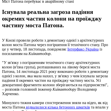
Міст Патона перебуває в аварійному стані
Існувала реальна загроза падіння
окремих частин колони на проїжджу
частину моста Патона.
У Києві провели роботи з демонтажу однієї з архітектурних
колон моста Патона через погіршення її технічного стану. Про
це у четвер, 18 листопада, повідомляє
Інтерфакс-Україна
із
посиланням на
Київавтодор
.
"У зв'язку з погіршенням технічного стану архітектурних
колон (в'їзна група), розташованих на лівому березі моста
Патона, 14 листопада 2021 року виконано роботи з демонтажу
однієї з колон, яка мала нахил, у зв'язку з чим існувала загроза
падіння її окремих частин на проїжджу частину моста. Усі
декоративні фрагменти колони зберігаються на підприємстві",
– розповів головний інженер
Київавтодору
Володимир
Харченко.
Минулого тижня камери спостереження зняли на відео, як від
моста Патона
відвалилися кілька бетонних шматків
та впали у