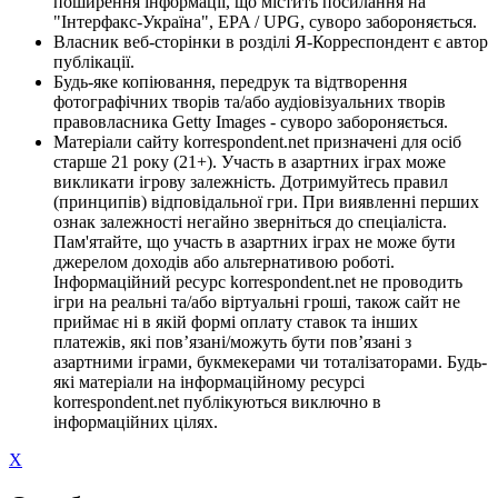
поширення інформації, що містить посилання на
"Інтерфакс-Україна", EPA / UPG, суворо забороняється.
Власник веб-сторінки в розділі Я-Корреспондент є автор
публікації.
Будь-яке копіювання, передрук та відтворення
фотографічних творів та/або аудіовізуальних творів
правовласника Getty Images - суворо забороняється.
Матеріали сайту korrespondent.net призначені для осіб
старше 21 року (21+). Участь в азартних іграх може
викликати ігрову залежність. Дотримуйтесь правил
(принципів) відповідальної гри. При виявленні перших
ознак залежності негайно зверніться до спеціаліста.
Пам'ятайте, що участь в азартних іграх не може бути
джерелом доходів або альтернативою роботі.
Інформаційний ресурс korrespondent.net не проводить
ігри на реальні та/або віртуальні гроші, також сайт не
приймає ні в якій формі оплату ставок та інших
платежів, які пов’язані/можуть бути пов’язані з
азартними іграми, букмекерами чи тоталізаторами. Будь-
які матеріали на інформаційному ресурсі
korrespondent.net публікуються виключно в
інформаційних цілях.
X