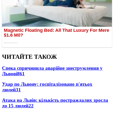
ЧИТАЙТЕ ТАКОЖ
Спека спричинила аварійне знеструмлення у
Львові
861
Удар по Львову: госпіталізовано п'ятьох
людей
31
Атака на Львів: кількість постраждалих зросла
до 15 людей
22