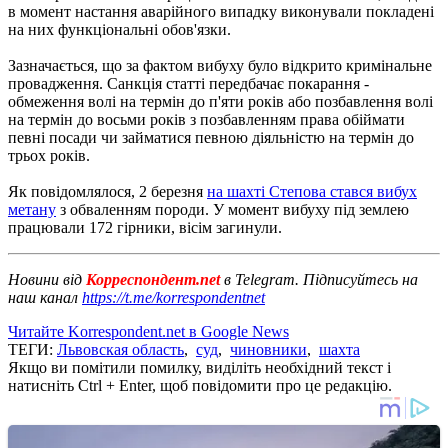
в момент настання аварійного випадку виконували покладені
на них функціональні обов'язки.
Зазначається, що за фактом вибуху було відкрито кримінальне
провадження.
Санкція статті передбачає покарання -
обмеження волі на термін до п'яти років або позбавлення волі
на термін до восьми років з позбавленням права обіймати
певні посади чи займатися певною діяльністю на термін до
трьох років.
Як повідомлялося, 2 березня
на шахті Степова стався вибух
метану
з обваленням породи.
У момент вибуху під землею
працювали 172 гірники, вісім загинули.
Новини від
Корреспондент.net
в Telegram. Підписуйтесь на
наш канал
https://t.me/korrespondentnet
Читайте Korrespondent.net в Google News
ТЕГИ:
Львовская область
,
суд
,
чиновники
,
шахта
Якщо ви помітили помилку, виділіть необхідний текст і
натисніть Ctrl + Enter, щоб повідомити про це редакцію.