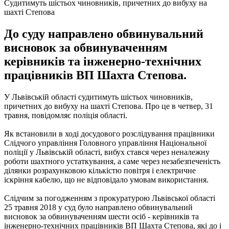
Судитимуть шістьох чиновників, причетних до вибуху на
шахті Степова
До суду направлено обвинувальний
висновок за обвинуваченням
керівників та інженерно-технічних
працівників ВП Шахта Степова.
У Львівській області судитимуть шістьох чиновників,
причетних до вибуху на шахті Степова.
Про це в четвер, 31
травня, повідомляє поліція області.
Як встановили в ході досудового розслідування працівники
Слідчого управління Головного управління Національної
поліції у Львівській області, вибух стався через неналежну
роботи шахтного устаткування, а саме через незабезпеченість
ділянки розрахунковою кількістю повітря і електричне
іскріння кабелю, що не відповідало умовам використання.
Слідчим за погодженням з прокуратурою Львівської області
25 травня 2018 у суд було направлено обвинувальний
висновок за обвинуваченням шести осіб - керівників та
інженерно-технічних працівників ВП Шахта Степова, які до і