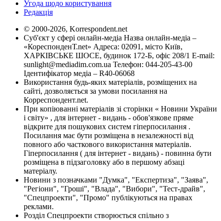
Угода щодо користування
Редакція
© 2000-2026, Korrespondent.net
Суб'єкт у сфері онлайн-медіа Назва онлайн-медіа –
«КореспонденТ.net» Адреса: 02091, місто Київ,
ХАРКІВСЬКЕ ШОСЕ, будинок 172-Б, офіс 208/1 E-mail:
sunlight@mediadim.com.ua
Телефон: 044-205-43-00
Ідентифікатор медіа – R40-06068
Використання будь-яких матеріалів, розміщених на
сайті, дозволяється за умови посилання на
Корреспондент.net.
При копіюванні матеріалів зі сторінки « Новини України
і світу» , для інтернет - видань - обов'язкове пряме
відкрите для пошукових систем гіперпосилання .
Посилання має бути розміщена в незалежності від
повного або часткового використання матеріалів.
Гіперпосилання ( для інтернет - видань) - повинна бути
розміщена в підзаголовку або в першому абзаці
матеріалу.
Новини з позначками "Думка", "Експертиза", "Заява",
"Регіони", "Гроші", "Влада", "Вибори", "Тест-драйв",
"Спецпроекти", "Промо" публікуються на правах
реклами.
Розділ Спецпроекти створюється спільно з