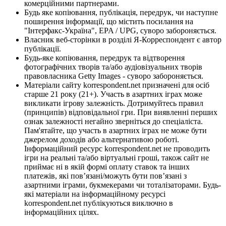
комерційними партнерами.
Будь яке копіювання, публікація, передрук, чи наступне
поширення інформації, що містить посилання на
"Інтерфакс-Україна", EPA / UPG, суворо забороняється.
Власник веб-сторінки в розділі Я-Корреспондент є автор
публікації.
Будь-яке копіювання, передрук та відтворення
фотографічних творів та/або аудіовізуальних творів
правовласника Getty Images - суворо забороняється.
Матеріали сайту korrespondent.net призначені для осіб
старше 21 року (21+). Участь в азартних іграх може
викликати ігрову залежність. Дотримуйтесь правил
(принципів) відповідальної гри. При виявленні перших
ознак залежності негайно зверніться до спеціаліста.
Пам'ятайте, що участь в азартних іграх не може бути
джерелом доходів або альтернативою роботі.
Інформаційний ресурс korrespondent.net не проводить
ігри на реальні та/або віртуальні гроші, також сайт не
приймає ні в якій формі оплату ставок та інших
платежів, які пов’язані/можуть бути пов’язані з
азартними іграми, букмекерами чи тоталізаторами. Будь-
які матеріали на інформаційному ресурсі
korrespondent.net публікуються виключно в
інформаційних цілях.