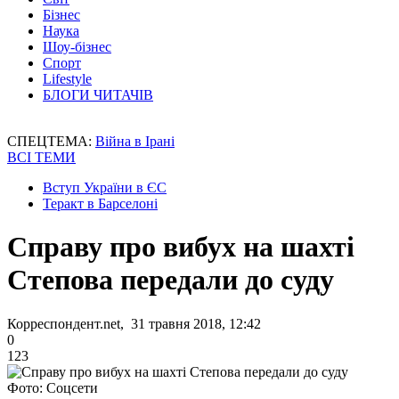
Бізнес
Наука
Шоу-бізнес
Спорт
Lifestyle
БЛОГИ ЧИТАЧІВ
СПЕЦТЕМА:
Війна в Ірані
ВСІ ТЕМИ
Вступ України в ЄС
Теракт в Барселоні
Справу про вибух на шахті
Степова передали до суду
Корреспондент.net, 31 травня 2018, 12:42
0
123
Фото: Соцсети