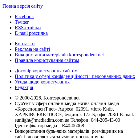
Повна версія сайту
Facebook
Twitter
RSS-стрічки
E-mail розсилка
Контакти
Реклама на сайті
Використання матеріалів korrespondent.net
Правила користування сайтом
Договір користування сайтом
Політика у сфері конфіденційності і персональних даних
Угода щодо користування
Редакція
© 2000-2026, Korrespondent.net
Суб'єкт у сфері онлайн-медіа Назва онлайн-медіа –
«КореспонденТ.net» Адреса: 02091, місто Київ,
ХАРКІВСЬКЕ ШОСЕ, будинок 172-Б, офіс 208/1 E-mail:
sunlight@mediadim.com.ua
Телефон: 044-205-43-00
Ідентифікатор медіа – R40-06068
Використання будь-яких матеріалів, розміщених на
сайті, дозволяється за умови посилання на