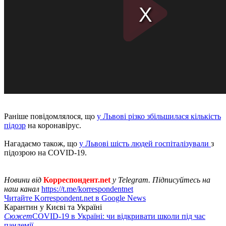
Раніше повідомлялося, що
у Львові різко збільшилася кількість
підозр
на коронавірус.
Нагадаємо також, що
у Львові шість людей госпіталізували
з
підозрою на COVID-19.
Новини від
Корреспондент.net
у Telegram. Підписуйтесь на
наш канал
https://t.me/korrespondentnet
Читайте Korrespondent.net в Google News
Карантин у Києві та Україні
Сюжет
COVID-19 в Україні: чи відкривати школи під час
пандемії