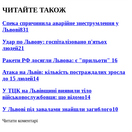
ЧИТАЙТЕ ТАКОЖ
Спека спричинила аварійне знеструмлення у
Львові
831
Удар по Львову: госпіталізовано п'ятьох
людей
21
Ракети РФ досягли Львова: є "прильоти"
16
Атака на Львів: кількість постраждалих зросла
до 15 людей
14
У ТЦК на Львівщині виявили тіло
військовослужбовця: що відомо
14
У Львові під завалами знайшли загиблого
10
Читати коментарі