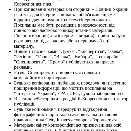
Корреспондент.net.
При копіюванні матеріалів зі сторінки « Новини України
і світу» , для інтернет - видань - обов'язкове пряме
відкрите для пошукових систем гіперпосилання .
Посилання має бути розміщена в незалежності від
повного або часткового використання матеріалів.
Гіперпосилання ( для інтернет - видань) - повинна бути
розміщена в підзаголовку або в першому абзаці
матеріалу.
Новини з позначками "Думка", "Експертиза", "Заява",
"Регіони", "Гроші", "Влада", "Вибори", "Тест-драйв",
"Спецпроекти", "Промо" публікуються на правах
реклами.
Розділ Спецпроекти створюється спільно з
комерційними партнерами.
Будь яке копіювання, публікація, передрук, чи наступне
поширення інформації, що містить посилання на
"Інтерфакс-Україна", EPA / UPG, суворо забороняється.
Власник веб-сторінки в розділі Я-Корреспондент є автор
публікації.
Будь-яке копіювання, передрук та відтворення
фотографічних творів та/або аудіовізуальних творів
правовласника Getty Images - суворо забороняється.
Матеріали сайту korrespondent.net призначені для осіб
старше 21 року (21+). Участь в азартних іграх може