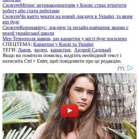
Сюжет
Мітинг антивакцинаторів у Києві: страх втратити
роботу або стати роботами
Сюжет
Чи варто чекати на новий локдаун в Україні, та яким
він буде
Сюжет
Коронавірус, локдаун та онлайн-навчання: якими є
реалії української школи
Мер Тернополя заявив, що карантин у місті буде посилено
СПЕЦТЕМА:
Карантин у Києві та Україні
ТЕГИ:
Львов
,
видео
,
карантин
,
Андрей Садовый
Якщо ви помітили помилку, виділіть необхідний текст і
натисніть Ctrl + Enter, щоб повідомити про це редакцію.