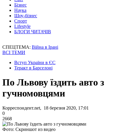
Бізнес
Наука
Шоу-бізнес
Спорт
Lifestyle
БЛОГИ ЧИТАЧІВ
СПЕЦТЕМА:
Війна в Ірані
ВСІ ТЕМИ
Вступ України в ЄС
Теракт в Барселоні
По Львову їздить авто з
гучномовцями
Корреспондент.net, 18 березня 2020, 17:01
0
2668
Фото: Скриншот из видео