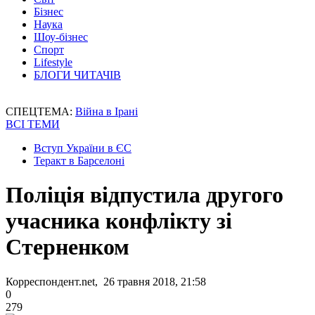
Бізнес
Наука
Шоу-бізнес
Спорт
Lifestyle
БЛОГИ ЧИТАЧІВ
СПЕЦТЕМА:
Війна в Ірані
ВСІ ТЕМИ
Вступ України в ЄС
Теракт в Барселоні
Поліція відпустила другого
учасника конфлікту зі
Стерненком
Корреспондент.net, 26 травня 2018, 21:58
0
279