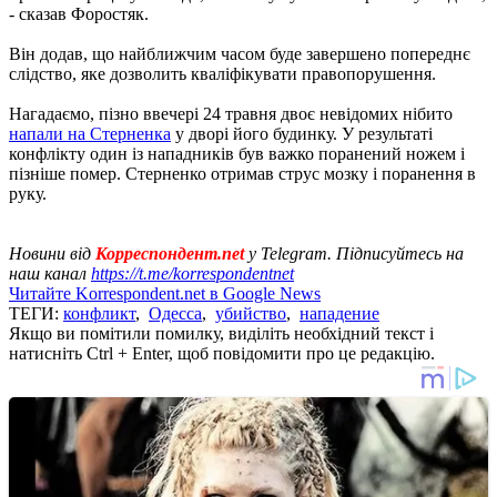
- сказав Форостяк.
Він додав, що найближчим часом буде завершено попереднє
слідство, яке дозволить кваліфікувати правопорушення.
Нагадаємо, пізно ввечері 24 травня двоє невідомих нібито
напали на Стерненка
у дворі його будинку. У результаті
конфлікту один із нападників був важко поранений ножем і
пізніше помер. Стерненко отримав струс мозку і поранення в
руку.
Новини від
Корреспондент.net
у Telegram. Підписуйтесь на
наш канал
https://t.me/korrespondentnet
Читайте Korrespondent.net в Google News
ТЕГИ:
конфликт
,
Одесса
,
убийство
,
нападение
Якщо ви помітили помилку, виділіть необхідний текст і
натисніть Ctrl + Enter, щоб повідомити про це редакцію.