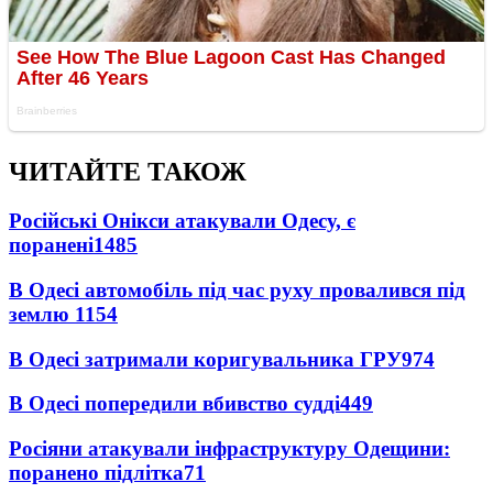
ЧИТАЙТЕ ТАКОЖ
Російські Онікси атакували Одесу, є
поранені
1485
В Одесі автомобіль під час руху провалився під
землю
1154
В Одесі затримали коригувальника ГРУ
974
В Одесі попередили вбивство судді
449
Росіяни атакували інфраструктуру Одещини:
поранено підлітка
71