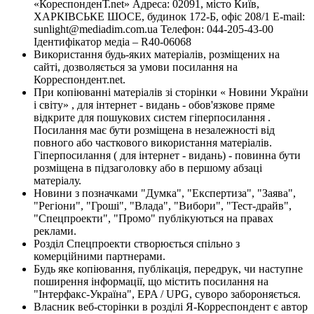
«КореспонденТ.net» Адреса: 02091, місто Київ,
ХАРКІВСЬКЕ ШОСЕ, будинок 172-Б, офіс 208/1 E-mail:
sunlight@mediadim.com.ua
Телефон: 044-205-43-00
Ідентифікатор медіа – R40-06068
Використання будь-яких матеріалів, розміщених на
сайті, дозволяється за умови посилання на
Корреспондент.net.
При копіюванні матеріалів зі сторінки « Новини України
і світу» , для інтернет - видань - обов'язкове пряме
відкрите для пошукових систем гіперпосилання .
Посилання має бути розміщена в незалежності від
повного або часткового використання матеріалів.
Гіперпосилання ( для інтернет - видань) - повинна бути
розміщена в підзаголовку або в першому абзаці
матеріалу.
Новини з позначками "Думка", "Експертиза", "Заява",
"Регіони", "Гроші", "Влада", "Вибори", "Тест-драйв",
"Спецпроекти", "Промо" публікуються на правах
реклами.
Розділ Спецпроекти створюється спільно з
комерційними партнерами.
Будь яке копіювання, публікація, передрук, чи наступне
поширення інформації, що містить посилання на
"Інтерфакс-Україна", EPA / UPG, суворо забороняється.
Власник веб-сторінки в розділі Я-Корреспондент є автор