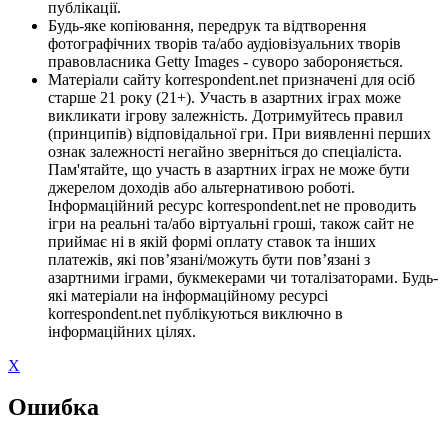
публікації.
Будь-яке копіювання, передрук та відтворення
фотографічних творів та/або аудіовізуальних творів
правовласника Getty Images - суворо забороняється.
Матеріали сайту korrespondent.net призначені для осіб
старше 21 року (21+). Участь в азартних іграх може
викликати ігрову залежність. Дотримуйтесь правил
(принципів) відповідальної гри. При виявленні перших
ознак залежності негайно зверніться до спеціаліста.
Пам'ятайте, що участь в азартних іграх не може бути
джерелом доходів або альтернативою роботі.
Інформаційний ресурс korrespondent.net не проводить
ігри на реальні та/або віртуальні гроші, також сайт не
приймає ні в якій формі оплату ставок та інших
платежів, які пов’язані/можуть бути пов’язані з
азартними іграми, букмекерами чи тоталізаторами. Будь-
які матеріали на інформаційному ресурсі
korrespondent.net публікуються виключно в
інформаційних цілях.
X
Ошибка