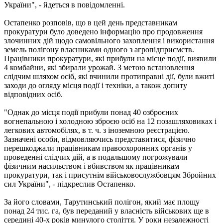
України", - йдеться в повідомленні.
Остапенко розповів, що в цей день представникам
прокуратури було доведено інформацію про продовження
злочинних дій щодо самовільного захоплення і використання
земель полігону власниками одного з агропідприємств.
Працівники прокуратури, які прибули на місце події, виявили
4 комбайни, які збирали урожай. З метою встановлення
слідчим шляхом осіб, які вчинили протиправні дії, були вжиті
заходи до огляду місця події і техніки, а також допиту
відповідних осіб.
"Однак до місця події прибули понад 40 озброєних
вогнепальною і холодною зброєю осіб на 12 позашляховиках і
легкових автомобілях, в т. ч. з іноземною реєстрацією.
Зазначені особи, відмовляючись представитися, фізично
перешкоджали працівникам правоохоронних органів у
проведенні слідчих дій, а в подальшому погрожували
фізичним насильством і вбивством як працівникам
прокуратури, так і присутнім військовослужбовцям Збройних
сил України", - підкреслив Остапенко.
За його словами, Тарутинський полігон, який має площу
понад 24 тис. га, був переданий у власність військових ще в
середині 40-х років минулого століття. У роки незалежності