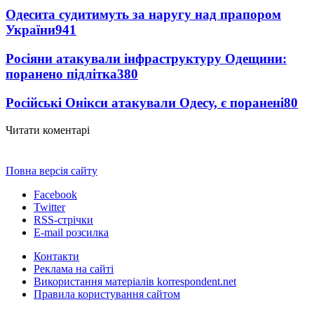
Одесита судитимуть за наругу над прапором
України
941
Росіяни атакували інфраструктуру Одещини:
поранено підлітка
380
Російські Онікси атакували Одесу, є поранені
80
Читати коментарі
Повна версія сайту
Facebook
Twitter
RSS-стрічки
E-mail розсилка
Контакти
Реклама на сайті
Використання матеріалів korrespondent.net
Правила користування сайтом