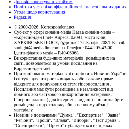
Договір користування сайтом
Політика у сфері конфіденційності і персональних даних
Угода щодо користування
Редакція
© 2000-2026, Korrespondent.net
Суб'єкт у сфері онлайн-медіа Назва онлайн-медіа –
«КореспонденТ.net» Адреса: 02091, місто Київ,
ХАРКІВСЬКЕ ШОСЕ, будинок 172-Б, офіс 208/1 E-mail:
sunlight@mediadim.com.ua
Телефон: 044-205-43-00
Ідентифікатор медіа – R40-06068
Використання будь-яких матеріалів, розміщених на
сайті, дозволяється за умови посилання на
Корреспондент.net.
При копіюванні матеріалів зі сторінки « Новини України
і світу» , для інтернет - видань - обов'язкове пряме
відкрите для пошукових систем гіперпосилання .
Посилання має бути розміщена в незалежності від
повного або часткового використання матеріалів.
Гіперпосилання ( для інтернет - видань) - повинна бути
розміщена в підзаголовку або в першому абзаці
матеріалу.
Новини з позначками "Думка", "Експертиза", "Заява",
"Регіони", "Гроші", "Влада", "Вибори", "Тест-драйв",
"Спецпроекти", "Промо" публікуються на правах