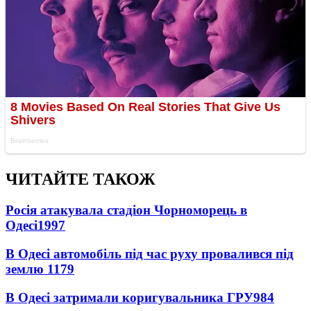
ЧИТАЙТЕ ТАКОЖ
Росія атакувала стадіон Чорноморець в
Одесі
1997
В Одесі автомобіль під час руху провалився під
землю
1179
В Одесі затримали коригувальника ГРУ
984