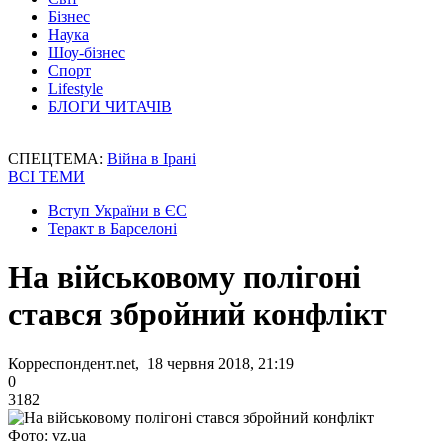
Бізнес
Наука
Шоу-бізнес
Спорт
Lifestyle
БЛОГИ ЧИТАЧІВ
СПЕЦТЕМА:
Війна в Ірані
ВСІ ТЕМИ
Вступ України в ЄС
Теракт в Барселоні
На військовому полігоні
стався збройний конфлікт
Корреспондент.net, 18 червня 2018, 21:19
0
3182
Фото: vz.ua