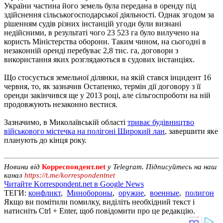
України частина його земель була передана в оренду під
здійснення сільськогосподарської діяльності. Однак згодом за
рішенням судів різних інстанцій угоди були визнані
недійсними, в результаті чого 23 523 га було вилучено на
користь Міністерства оборони. Таким чином, на сьогодні в
незаконній оренді перебуває 2,8 тис. га, договори з
використання яких розглядаються в судових інстанціях.
Що стосується земельної ділянки, на якій стався інцидент 16
червня, то, як зазначив Остапенко, термін дії договору з її
оренди закінчився ще у 2013 році, але сільгоспроботи на ній
продовжують незаконно вестися.
Зазначимо, в Миколаївській області
триває будівництво
військового містечка на полігоні Широкий лан
, завершити яке
планують до кінця року.
Новини від
Корреспондент.net
у Telegram. Підписуйтесь на наш
канал
https://t.me/korrespondentnet
Читайте Korrespondent.net в Google News
ТЕГИ:
конфликт
,
Минобороны
,
оружие
,
военные
,
полигон
Якщо ви помітили помилку, виділіть необхідний текст і
натисніть Ctrl + Enter, щоб повідомити про це редакцію.