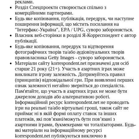
реклами.
Розділ Спецпроекти створюється спільно з
комерційними партнерами.
Будь яке копіювання, публікація, передрук, чи наступне
поширення інформації, що містить посилання на
"Інтерфакс-Україна", EPA / UPG, суворо забороняється.
Власник веб-сторінки в розділі Я-Корреспондент є автор
публікації.
Будь-яке копіювання, передрук та відтворення
фотографічних творів та/або аудіовізуальних творів
правовласника Getty Images - суворо забороняється.
Матеріали сайту korrespondent.net призначені для осіб
старше 21 року (21+). Участь в азартних іграх може
викликати ігрову залежність. Дотримуйтесь правил
(принципів) відповідальної гри. При виявленні перших
ознак залежності негайно зверніться до спеціаліста.
Пам'ятайте, що участь в азартних іграх не може бути
джерелом доходів або альтернативою роботі.
Інформаційний ресурс korrespondent.net не проводить
ігри на реальні та/або віртуальні гроші, також сайт не
приймає ні в якій формі оплату ставок та інших
платежів, які пов’язані/можуть бути пов’язані з
азартними іграми, букмекерами чи тоталізаторами. Будь-
які матеріали на інформаційному ресурсі
korrespondent.net публікуються виключно в