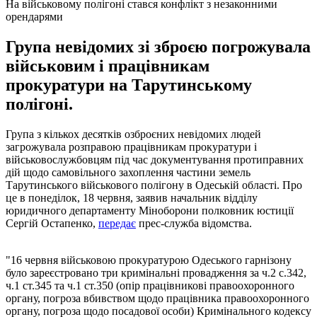
На військовому полігоні стався конфлікт з незаконними
орендарями
Група невідомих зі зброєю погрожувала
військовим і працівникам
прокуратури на Тарутинському
полігоні.
Група з кількох десятків озброєних невідомих людей
загрожувала розправою працівникам прокуратури і
військовослужбовцям під час документування протиправних
дій щодо самовільного захоплення частини земель
Тарутинського військового полігону в Одеській області. Про
це в понеділок, 18 червня, заявив начальник відділу
юридичного департаменту Міноборони полковник юстиції
Сергій Остапенко,
передає
прес-служба відомства.
"16 червня військовою прокуратурою Одеського гарнізону
було зареєстровано три кримінальні провадження за ч.2 с.342,
ч.1 ст.345 та ч.1 ст.350 (опір працівникові правоохоронного
органу, погроза вбивством щодо працівника правоохоронного
органу, погроза щодо посадової особи) Кримінального кодексу