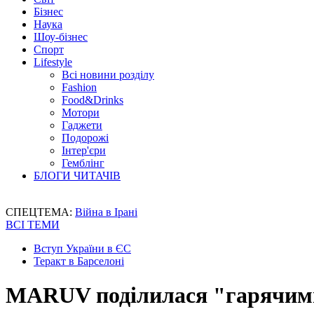
Бізнес
Наука
Шоу-бізнес
Спорт
Lifestyle
Всі новини розділу
Fashion
Food&Drinks
Мотори
Гаджети
Подорожі
Інтер'єри
Гемблінг
БЛОГИ ЧИТАЧІВ
СПЕЦТЕМА:
Війна в Ірані
ВСІ ТЕМИ
Вступ України в ЄС
Теракт в Барселоні
MARUV поділилася "гарячими