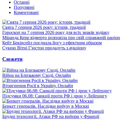
Останні
Популярні
Коментовані
Свята 7 серпня 2026 року: історія, традиції
Гороскоп на 7 серпня 2026 року для всіх знаків зодіаку
Міранда Керр відверто розповіла про свій справжній раціон
Кейт Бекінсейл поєднала йогу з ефектним образом
Сукню Вітні Г'юстон продадуть з аукціону
Сюжети
Війна на Близькому Сході. Онлайн
Вторгнення Росії в Україну. Онлайн
Підсумки 06.08: Санкції проти РФ і дрон у Лейпцигу
Бенкет генералів. Наслідки вибуху в Москві
Брудні технології. Атаки РФ на вибори у Франції