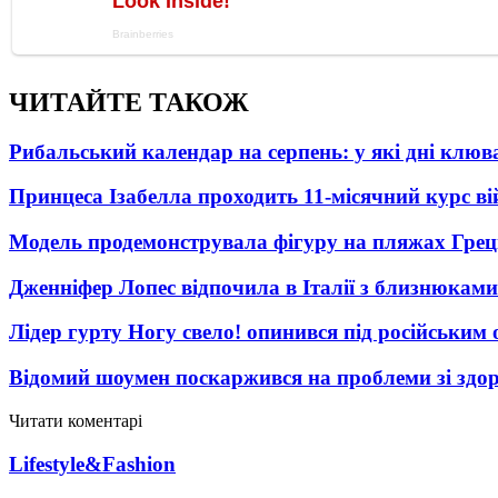
ЧИТАЙТЕ ТАКОЖ
Рибальський календар на серпень: у які дні клю
Принцеса Ізабелла проходить 11-місячний курс ві
Модель продемонструвала фігуру на пляжах Греці
Дженніфер Лопес відпочила в Італії з близнюками
Лідер гурту Ногу свело! опинився під російським 
Відомий шоумен поскаржився на проблеми зі здо
Читати коментарі
Lifestyle&Fashion