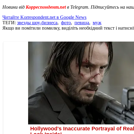
Новини від
Корреспондент.net
в Telegram. Підписуйтесь на на
Читайте Korrespondent.net в Google News
ТЕГИ:
звезды шоу-бизнеса
,
фото
,
певица
,
муж
Якщо ви помітили помилку, виділіть необхідний текст і натисніт