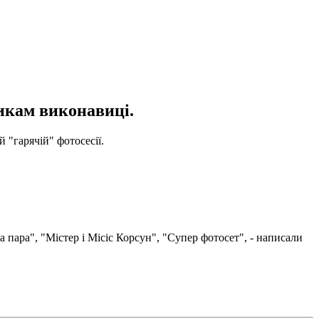
икам виконавиці.
 "гарячій" фотосесії.
 пара", "Містер і Місіс Корсун", "Супер фотосет", - написали