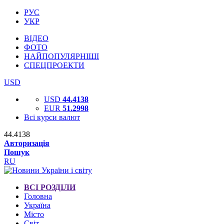
РУС
УКР
ВІДЕО
ФОТО
НАЙПОПУЛЯРНІШІ
СПЕЦПРОЕКТИ
USD
USD
44.4138
EUR
51.2998
Всі курси валют
44.4138
Авторизація
Пошук
RU
ВСІ РОЗДІЛИ
Головна
Україна
Місто
Світ