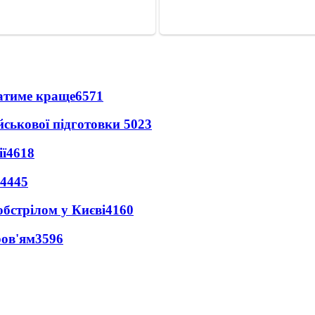
ватиме краще
6571
йськової підготовки
5023
ї
4618
4445
обстрілом у Києві
4160
ров'ям
3596