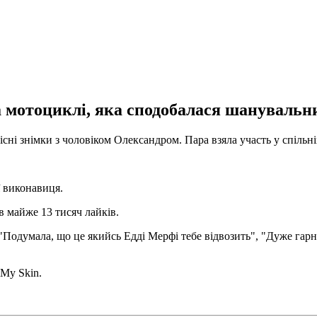
 мотоциклі, яка сподобалася шанувальн
ні знімки з чоловіком Олександром. Пара взяла участь у спільній
ї виконавиця.
в майже 13 тисяч лайків.
"Подумала, що це якийсь Едді Мерфі тебе відвозить", "Дуже гарна
My Skin.