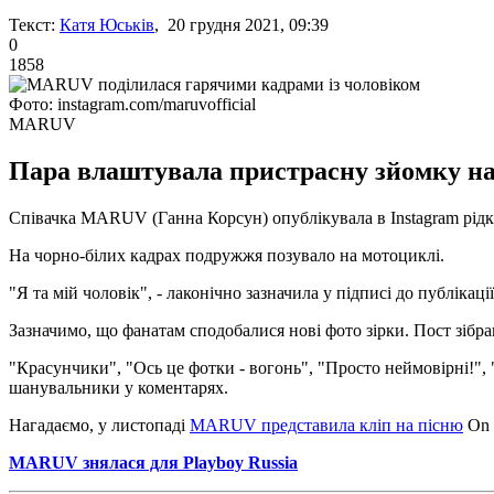
Текст:
Катя Юськів
, 20 грудня 2021, 09:39
0
1858
Фото: instagram.com/maruvofficial
MARUV
Пара влаштувала пристрасну зйомку на
Співачка MARUV (Ганна Корсун) опублікувала в Instagram рідкіс
На чорно-білих кадрах подружжя позувало на мотоциклі.
"Я та мій чоловік", - лаконічно зазначила у підписі до публікаці
Зазначимо, що фанатам сподобалися нові фото зірки. Пост зібра
"Красунчики", "Ось це фотки - вогонь", "Просто неймовірні!", 
шанувальники у коментарях.
Нагадаємо, у листопаді
MARUV представила кліп на пісню
On 
MARUV знялася для Playboy Russia