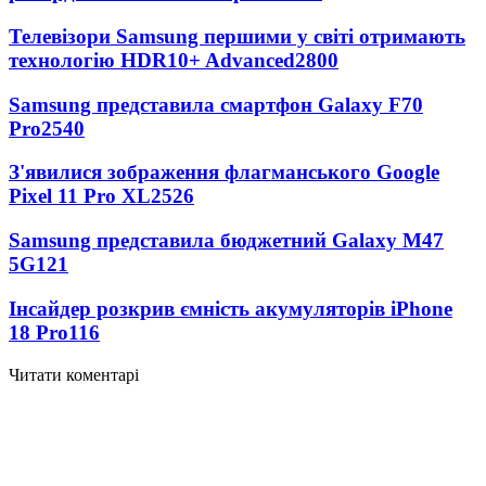
Телевізори Samsung першими у світі отримають
технологію HDR10+ Advanced
2800
Samsung представила смартфон Galaxy F70
Pro
2540
З'явилися зображення флагманського Google
Pixel 11 Pro XL
2526
Samsung представила бюджетний Galaxy M47
5G
121
Інсайдер розкрив ємність акумуляторів iPhone
18 Pro
116
Читати коментарі