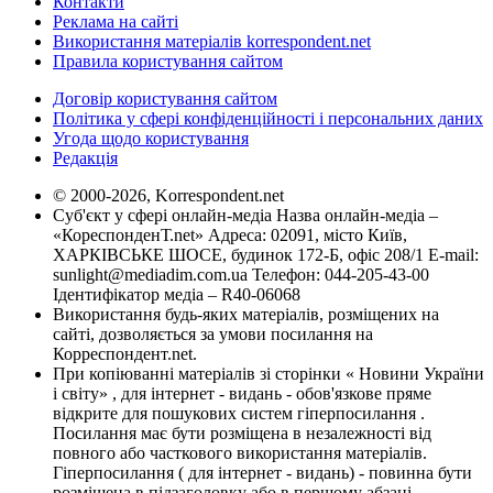
Контакти
Реклама на сайті
Використання матеріалів korrespondent.net
Правила користування сайтом
Договір користування сайтом
Політика у сфері конфіденційності і персональних даних
Угода щодо користування
Редакція
© 2000-2026, Korrespondent.net
Суб'єкт у сфері онлайн-медіа Назва онлайн-медіа –
«КореспонденТ.net» Адреса: 02091, місто Київ,
ХАРКІВСЬКЕ ШОСЕ, будинок 172-Б, офіс 208/1 E-mail:
sunlight@mediadim.com.ua
Телефон: 044-205-43-00
Ідентифікатор медіа – R40-06068
Використання будь-яких матеріалів, розміщених на
сайті, дозволяється за умови посилання на
Корреспондент.net.
При копіюванні матеріалів зі сторінки « Новини України
і світу» , для інтернет - видань - обов'язкове пряме
відкрите для пошукових систем гіперпосилання .
Посилання має бути розміщена в незалежності від
повного або часткового використання матеріалів.
Гіперпосилання ( для інтернет - видань) - повинна бути
розміщена в підзаголовку або в першому абзаці