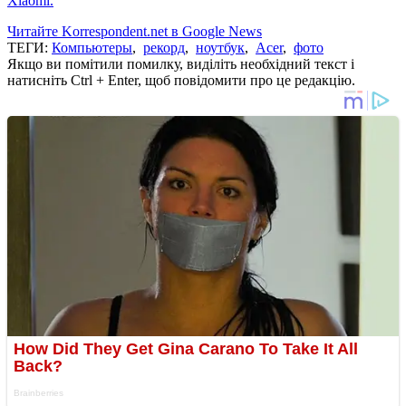
Xiaomi.
Читайте Korrespondent.net в Google News
ТЕГИ:
Компьютеры
,
рекорд
,
ноутбук
,
Acer
,
фото
Якщо ви помітили помилку, виділіть необхідний текст і
натисніть Ctrl + Enter, щоб повідомити про це редакцію.