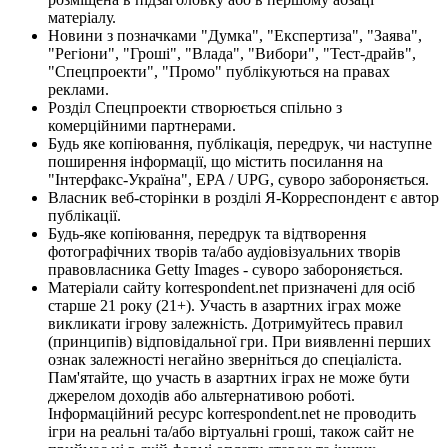
матеріалу.
Новини з позначками "Думка", "Експертиза", "Заява",
"Регіони", "Гроші", "Влада", "Вибори", "Тест-драйв",
"Спецпроекти", "Промо" публікуються на правах
реклами.
Розділ Спецпроекти створюється спільно з
комерційними партнерами.
Будь яке копіювання, публікація, передрук, чи наступне
поширення інформації, що містить посилання на
"Інтерфакс-Україна", EPA / UPG, суворо забороняється.
Власник веб-сторінки в розділі Я-Корреспондент є автор
публікації.
Будь-яке копіювання, передрук та відтворення
фотографічних творів та/або аудіовізуальних творів
правовласника Getty Images - суворо забороняється.
Матеріали сайту korrespondent.net призначені для осіб
старше 21 року (21+). Участь в азартних іграх може
викликати ігрову залежність. Дотримуйтесь правил
(принципів) відповідальної гри. При виявленні перших
ознак залежності негайно зверніться до спеціаліста.
Пам'ятайте, що участь в азартних іграх не може бути
джерелом доходів або альтернативою роботі.
Інформаційний ресурс korrespondent.net не проводить
ігри на реальні та/або віртуальні гроші, також сайт не