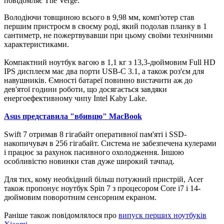
повідомляє The Verge.
Володіючи товщиною всього в 9,98 мм, комп'ютер став
першим пристроєм в своєму роді, який подолав планку в 1
сантиметр, не пожертвувавши при цьому своїми технічними
характеристиками.
Компактний ноутбук вагою в 1,1 кг з 13,3-дюймовим Full HD
IPS дисплеєм має два порти USB-C 3.1, а також роз'єм для
навушників. Ємності батареї повинно вистачити аж до
дев'ятої години роботи, що досягається завдяки
енергоефективному чипу Intel Kaby Lake.
Asus представила "вбивцю" MacBook
Swift 7 отримав 8 гігабайт оперативної пам'яті і SSD-
накопичувач в 256 гігабайт. Система не забезпечена кулерами
і працює за рахунок пасивного охолодження. Іншою
особливістю новинки став дуже широкий тачпад.
Для тих, кому необхідний більш потужний пристрій, Acer
також пропонує ноутбук Spin 7 з процесором Core i7 і 14-
дюймовим поворотним сенсорним екраном.
Раніше також повідомлялося про
випуск перших ноутбуків