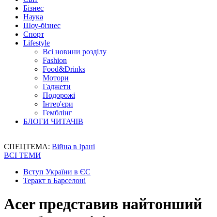
Бізнес
Наука
Шоу-бізнес
Спорт
Lifestyle
Всі новини розділу
Fashion
Food&Drinks
Мотори
Гаджети
Подорожі
Інтер'єри
Гемблінг
БЛОГИ ЧИТАЧІВ
СПЕЦТЕМА:
Війна в Ірані
ВСІ ТЕМИ
Вступ України в ЄС
Теракт в Барселоні
Acer представив найтонший