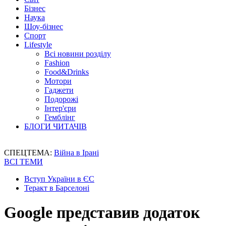
Бізнес
Наука
Шоу-бізнес
Спорт
Lifestyle
Всі новини розділу
Fashion
Food&Drinks
Мотори
Гаджети
Подорожі
Інтер'єри
Гемблінг
БЛОГИ ЧИТАЧІВ
СПЕЦТЕМА:
Війна в Ірані
ВСІ ТЕМИ
Вступ України в ЄС
Теракт в Барселоні
Google представив додаток