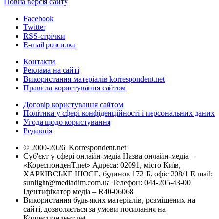
Повна версія сайту
Facebook
Twitter
RSS-стрічки
E-mail розсилка
Контакти
Реклама на сайті
Використання матеріалів korrespondent.net
Правила користування сайтом
Договір користування сайтом
Політика у сфері конфіденційності і персональних даних
Угода щодо користування
Редакція
© 2000-2026, Korrespondent.net
Суб'єкт у сфері онлайн-медіа Назва онлайн-медіа –
«КореспонденТ.net» Адреса: 02091, місто Київ,
ХАРКІВСЬКЕ ШОСЕ, будинок 172-Б, офіс 208/1 E-mail:
sunlight@mediadim.com.ua
Телефон: 044-205-43-00
Ідентифікатор медіа – R40-06068
Використання будь-яких матеріалів, розміщених на
сайті, дозволяється за умови посилання на
Корреспондент.net.