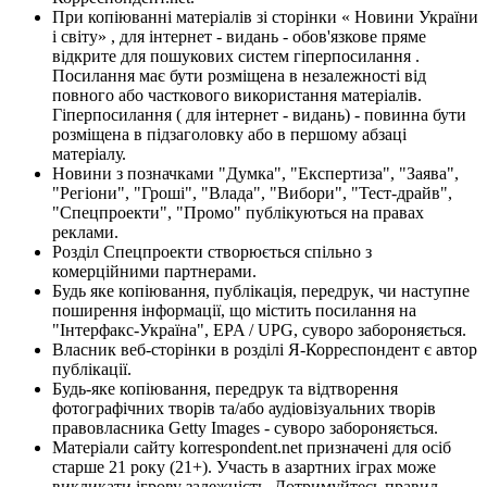
При копіюванні матеріалів зі сторінки « Новини України
і світу» , для інтернет - видань - обов'язкове пряме
відкрите для пошукових систем гіперпосилання .
Посилання має бути розміщена в незалежності від
повного або часткового використання матеріалів.
Гіперпосилання ( для інтернет - видань) - повинна бути
розміщена в підзаголовку або в першому абзаці
матеріалу.
Новини з позначками "Думка", "Експертиза", "Заява",
"Регіони", "Гроші", "Влада", "Вибори", "Тест-драйв",
"Спецпроекти", "Промо" публікуються на правах
реклами.
Розділ Спецпроекти створюється спільно з
комерційними партнерами.
Будь яке копіювання, публікація, передрук, чи наступне
поширення інформації, що містить посилання на
"Інтерфакс-Україна", EPA / UPG, суворо забороняється.
Власник веб-сторінки в розділі Я-Корреспондент є автор
публікації.
Будь-яке копіювання, передрук та відтворення
фотографічних творів та/або аудіовізуальних творів
правовласника Getty Images - суворо забороняється.
Матеріали сайту korrespondent.net призначені для осіб
старше 21 року (21+). Участь в азартних іграх може
викликати ігрову залежність. Дотримуйтесь правил