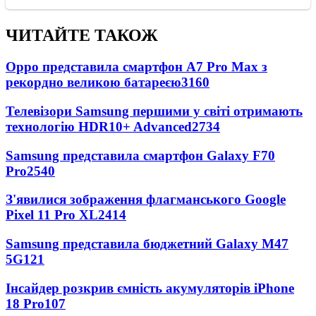
ЧИТАЙТЕ ТАКОЖ
Oppo представила смартфон A7 Pro Max з
рекордно великою батареєю
3160
Телевізори Samsung першими у світі отримають
технологію HDR10+ Advanced
2734
Samsung представила смартфон Galaxy F70
Pro
2540
З'явилися зображення флагманського Google
Pixel 11 Pro XL
2414
Samsung представила бюджетний Galaxy M47
5G
121
Інсайдер розкрив ємність акумуляторів iPhone
18 Pro
107