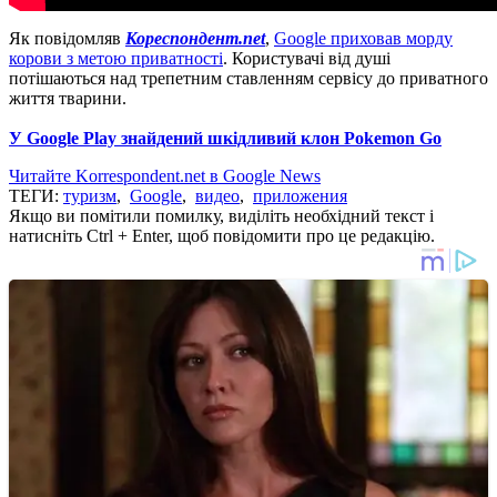
Як повідомляв
Кореспондент.net
,
Google приховав морду
корови з метою приватності
.
Користувачі від душі
потішаються над трепетним ставленням сервісу до приватного
життя тварини.
У Google Play знайдений шкідливий клон Pokemon Go
Читайте Korrespondent.net в Google News
ТЕГИ:
туризм
,
Google
,
видео
,
приложения
Якщо ви помітили помилку, виділіть необхідний текст і
натисніть Ctrl + Enter, щоб повідомити про це редакцію.