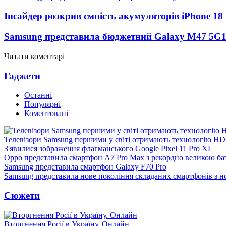
Інсайдер розкрив ємність акумуляторів iPhone 18
Samsung представила бюджетний Galaxy M47 5G
Читати коментарі
Гаджети
Останні
Популярні
Коментовані
Телевізори Samsung першими у світі отримають технологію H
З'явилися зображення флагманського Google Pixel 11 Pro XL
Oppo представила смартфон A7 Pro Max з рекордно великою ба
Samsung представила смартфон Galaxy F70 Pro
Samsung представила нове покоління складаних смартфонів з 
Сюжети
Вторгнення Росії в Україну. Онлайн