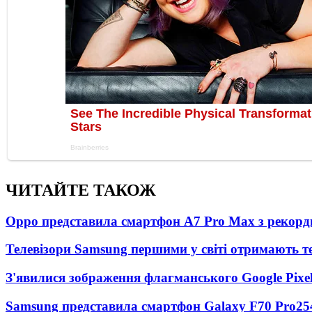
ЧИТАЙТЕ ТАКОЖ
Oppo представила смартфон A7 Pro Max з рекорд
Телевізори Samsung першими у світі отримають 
З'явилися зображення флагманського Google Pixel
Samsung представила смартфон Galaxy F70 Pro
25