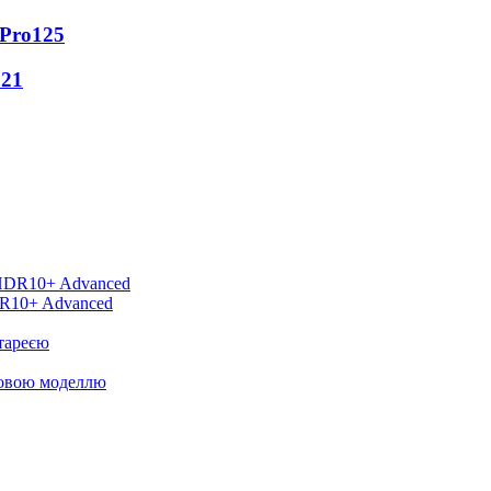
 Pro
125
121
DR10+ Advanced
тареєю
новою моделлю