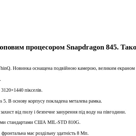
оповим процесором Snapdragon 845. Так
ThinQ.
Новинка оснащена подвійною камерою, великим екраном 
.
 3120×1440 пікселів.
s 5. В основу корпусу покладена металева рамка.
ахист від пилу і безпечне занурення під воду на півгодини.
овими стандартами США MIL-STD 810G.
 фронтальна має роздільну здатність 8 Мп.