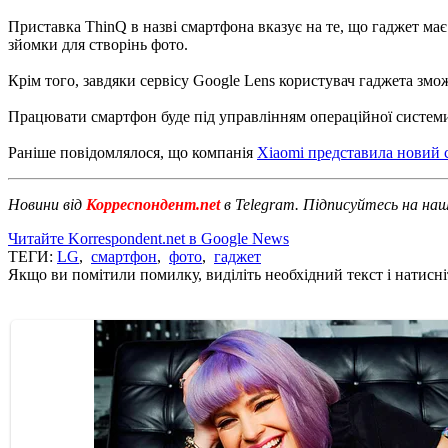
Приставка ThinQ в назві смартфона вказує на те, що гаджет має
зйомки для створінь фото.
Крім того, завдяки сервісу Google Lens користувач гаджета змож
Працювати смартфон буде під управлінням операційної системи
Раніше повідомлялося, що компанія
Xiaomi представила новий
Новини від
Корреспондент.net
в Telegram. Підписуйтесь на на
Читайте Korrespondent.net в Google News
ТЕГИ:
LG
,
смартфон
,
фото
,
гаджет
Якщо ви помітили помилку, виділіть необхідний текст і натисніт