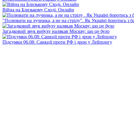
Війна на Близькому Сході. Онлайн
"Полювати на лучника, а не на стрілу". Як Україні боротись з 
Загадковий звук вибуху налякав Москву: що це було
Підсумки 06.08: Санкції проти РФ і дрон у Лейпцигу