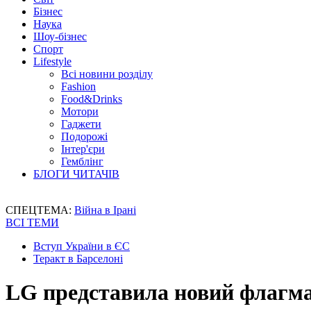
Бізнес
Наука
Шоу-бізнес
Спорт
Lifestyle
Всі новини розділу
Fashion
Food&Drinks
Мотори
Гаджети
Подорожі
Інтер'єри
Гемблінг
БЛОГИ ЧИТАЧІВ
СПЕЦТЕМА:
Війна в Ірані
ВСІ ТЕМИ
Вступ України в ЄС
Теракт в Барселоні
LG представила новий флагм