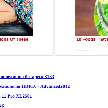
но великою батареєю
3183
технологію HDR10+ Advanced
2812
 11 Pro XL
2581
46