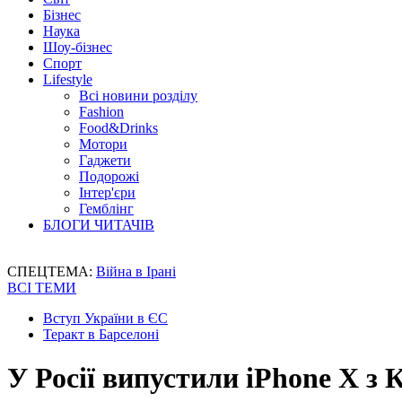
Бізнес
Наука
Шоу-бізнес
Спорт
Lifestyle
Всі новини розділу
Fashion
Food&Drinks
Мотори
Гаджети
Подорожі
Інтер'єри
Гемблінг
БЛОГИ ЧИТАЧІВ
СПЕЦТЕМА:
Війна в Ірані
ВСІ ТЕМИ
Вступ України в ЄС
Теракт в Барселоні
У Росії випустили iPhone X з