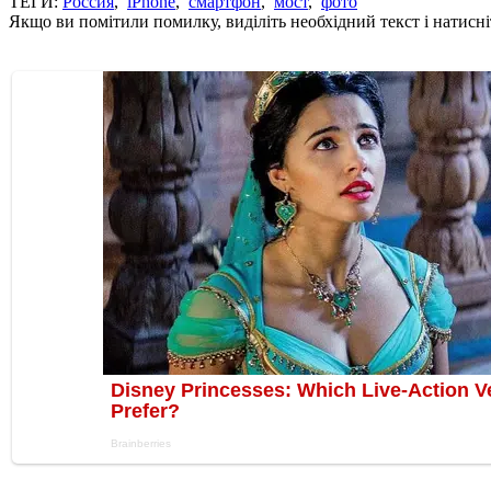
ТЕГИ:
Россия
,
iPhone
,
смартфон
,
мост
,
фото
Якщо ви помітили помилку, виділіть необхідний текст і натисніт