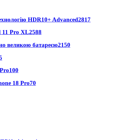
технологію HDR10+ Advanced
2817
 11 Pro XL
2588
но великою батареєю
2150
5
 Pro
100
hone 18 Pro
70