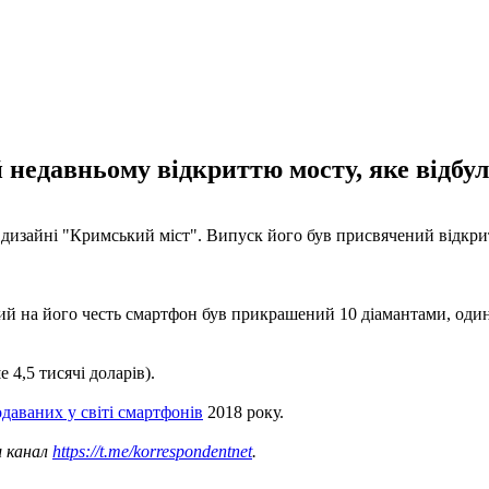
недавньому відкриттю мосту, яке відбуло
 дизайні "Кримський міст". Випуск його був присвячений відкрит
й на його честь смартфон був прикрашений 10 діамантами, один 
 4,5 тисячі доларів).
даваних у світі смартфонів
2018 року.
ш канал
https://t.me/korrespondentnet
.