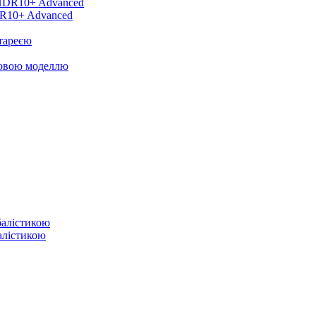
DR10+ Advanced
тареєю
новою моделлю
балістикою