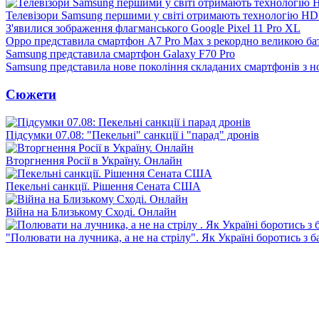
Телевізори Samsung першими у світі отримають технологію H
З'явилися зображення флагманського Google Pixel 11 Pro XL
Oppo представила смартфон A7 Pro Max з рекордно великою ба
Samsung представила смартфон Galaxy F70 Pro
Samsung представила нове покоління складаних смартфонів з 
Сюжети
Підсумки 07.08: "Пекельні" санкції і "парад" дронів
Вторгнення Росії в Україну. Онлайн
Пекельні санкції. Рішення Сената США
Війна на Близькому Сході. Онлайн
"Полювати на лучника, а не на стрілу". Як Україні боротись з 