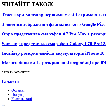
ЧИТАЙТЕ ТАКОЖ
Телевізори Samsung першими у світі отримають 
З'явилися зображення флагманського Google Pixel
Oppo представила смартфон A7 Pro Max з рекорд
Samsung представила смартфон Galaxy F70 Pro
12
Інсайдер розкрив ємність акумуляторів iPhone 18
Масштабний витік розкрив нові подробиці про iP
Читати коментарі
Гаджети
Останні
Популярні
Коментовані