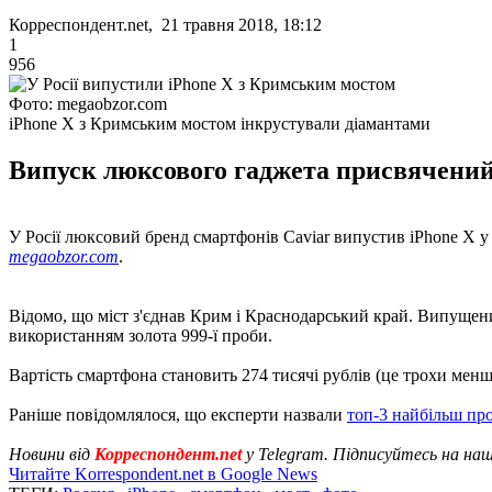
Корреспондент.net, 21 травня 2018, 18:12
1
956
Фото: megaobzor.com
iPhone X з Кримським мостом інкрустували діамантами
Випуск люксового гаджета присвячений 
У Росії люксовий бренд смартфонів Caviar випустив iPhone X у
megaobzor.com
.
Відомо, що міст з'єднав Крим і Краснодарський край. Випущени
використанням золота 999-ї проби.
Вартість смартфона становить 274 тисячі рублів (це трохи менше
Раніше повідомлялося, що експерти назвали
топ-3 найбільш про
Новини від
Корреспондент.net
у Telegram. Підписуйтесь на на
Читайте Korrespondent.net в Google News