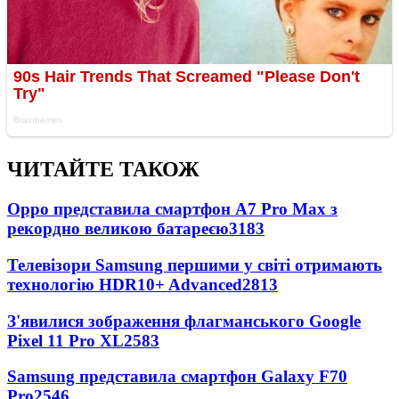
ЧИТАЙТЕ ТАКОЖ
Oppo представила смартфон A7 Pro Max з
рекордно великою батареєю
3183
Телевізори Samsung першими у світі отримають
технологію HDR10+ Advanced
2813
З'явилися зображення флагманського Google
Pixel 11 Pro XL
2583
Samsung представила смартфон Galaxy F70
Pro
2546