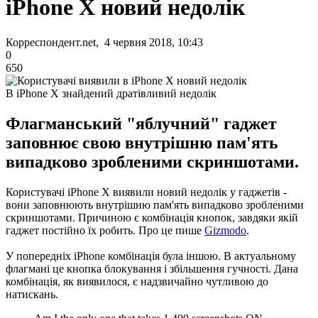
iPhone X новий недолік
Корреспондент.net, 4 червня 2018, 10:43
0
650
В iPhone X знайдений дратівливий недолік
Флагманський "яблучний" гаджет
заповнює свою внутрішню пам'ять
випадково зробленими скриншотами.
Користувачі iPhone X виявили новий недолік у гаджетів -
вони заповнюють внутрішню пам'ять випадково зробленими
скриншотами.
Причиною є комбінація кнопок, завдяки якій
гаджет постійно їх робить.
Про це пише
Gizmodo
.
У попередніх iPhone комбінація була іншою.
В актуальному
флагмані це кнопка блокування і збільшення гучності.
Дана
комбінація, як виявилося, є надзвичайно чутливою до
натискань.