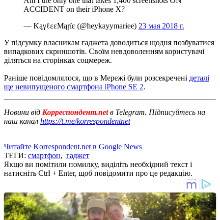
Am I the only one that takes 1,400 screenshots ON
ACCIDENT on their iPhone X?
— KąγℓεεMąŗïε (@heykayymariee)
23 мая 2018 г.
У підсумку власникам гаджета доводиться щодня позбуватися
випадкових скриншотів.
Своїм невдоволенням користувачі
діляться на сторінках соцмереж.
Раніше повідомлялося, що в Мережі були розсекречені
деталі
ще невипущеного смартфона iPhone SE 2
.
Новини від
Корреспондент.net
в Telegram. Підписуйтесь на
наш канал
https://t.me/korrespondentnet
Читайте Korrespondent.net в Google News
ТЕГИ:
смартфон
,
гаджет
Якщо ви помітили помилку, виділіть необхідний текст і
натисніть Ctrl + Enter, щоб повідомити про це редакцію.