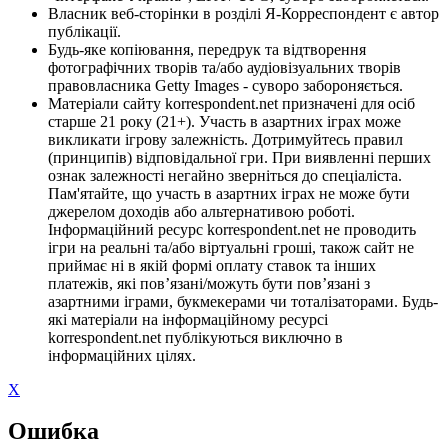
Власник веб-сторінки в розділі Я-Корреспондент є автор
публікації.
Будь-яке копіювання, передрук та відтворення
фотографічних творів та/або аудіовізуальних творів
правовласника Getty Images - суворо забороняється.
Матеріали сайту korrespondent.net призначені для осіб
старше 21 року (21+). Участь в азартних іграх може
викликати ігрову залежність. Дотримуйтесь правил
(принципів) відповідальної гри. При виявленні перших
ознак залежності негайно зверніться до спеціаліста.
Пам'ятайте, що участь в азартних іграх не може бути
джерелом доходів або альтернативою роботі.
Інформаційний ресурс korrespondent.net не проводить
ігри на реальні та/або віртуальні гроші, також сайт не
приймає ні в якій формі оплату ставок та інших
платежів, які пов’язані/можуть бути пов’язані з
азартними іграми, букмекерами чи тоталізаторами. Будь-
які матеріали на інформаційному ресурсі
korrespondent.net публікуються виключно в
інформаційних цілях.
X
Ошибка