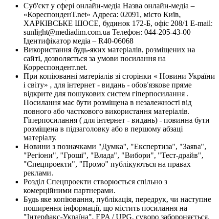
Суб'єкт у сфері онлайн-медіа Назва онлайн-медіа –
«КореспонденТ.net» Адреса: 02091, місто Київ,
ХАРКІВСЬКЕ ШОСЕ, будинок 172-Б, офіс 208/1 E-mail:
sunlight@mediadim.com.ua
Телефон: 044-205-43-00
Ідентифікатор медіа – R40-06068
Використання будь-яких матеріалів, розміщених на
сайті, дозволяється за умови посилання на
Корреспондент.net.
При копіюванні матеріалів зі сторінки « Новини України
і світу» , для інтернет - видань - обов'язкове пряме
відкрите для пошукових систем гіперпосилання .
Посилання має бути розміщена в незалежності від
повного або часткового використання матеріалів.
Гіперпосилання ( для інтернет - видань) - повинна бути
розміщена в підзаголовку або в першому абзаці
матеріалу.
Новини з позначками "Думка", "Експертиза", "Заява",
"Регіони", "Гроші", "Влада", "Вибори", "Тест-драйв",
"Спецпроекти", "Промо" публікуються на правах
реклами.
Розділ Спецпроекти створюється спільно з
комерційними партнерами.
Будь яке копіювання, публікація, передрук, чи наступне
поширення інформації, що містить посилання на
"Інтерфакс-Україна", EPA / UPG, суворо забороняється.