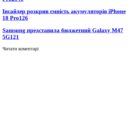
Інсайдер розкрив ємність акумуляторів iPhone
18 Pro
126
Samsung представила бюджетний Galaxy M47
5G
121
Читати коментарі