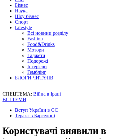
Бізнес
Наука
Шоу-бізнес
Спорт
Lifestyle
Всі новини розділу
Fashion
Food&Drinks
Мотори
Гаджети
Подорожі
Інтер'єри
Гемблінг
БЛОГИ ЧИТАЧІВ
СПЕЦТЕМА:
Війна в Ірані
ВСІ ТЕМИ
Вступ України в ЄС
Теракт в Барселоні
Користувачі виявили в