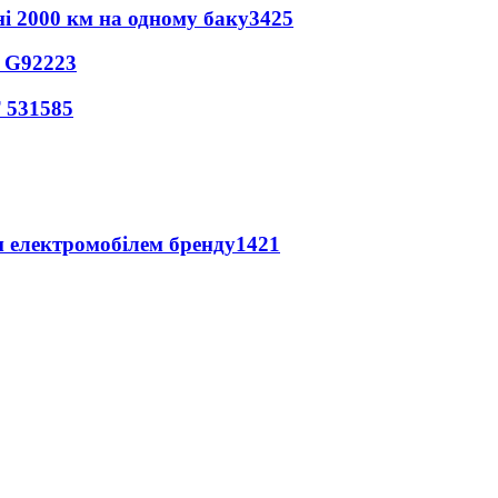
ні 2000 км на одному баку
3425
o G9
2223
 53
1585
м електромобілем бренду
1421