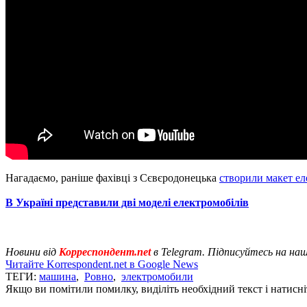
Нагадаємо, раніше фахівці з Сєвєродонецька
створили макет ел
В Україні представили дві моделі електромобілів
Новини від
Корреспондент.net
в Telegram. Підписуйтесь на на
Читайте Korrespondent.net в Google News
ТЕГИ:
машина
,
Ровно
,
электромобили
Якщо ви помітили помилку, виділіть необхідний текст і натисніт