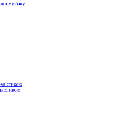
 одному баку
балістикою