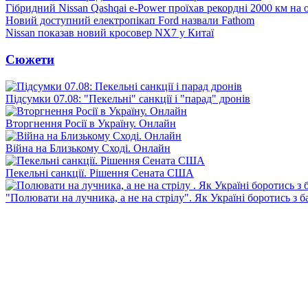
Гібридний Nissan Qashqai e-Power проїхав рекордні 2000 км на
Новий доступний електропікап Ford назвали Fathom
Nissan показав новий кросовер NX7 у Китаї
Сюжети
Підсумки 07.08: "Пекельні" санкції і "парад" дронів
Вторгнення Росії в Україну. Онлайн
Війна на Близькому Сході. Онлайн
Пекельні санкції. Рішення Сената США
"Полювати на лучника, а не на стрілу". Як Україні боротись з 