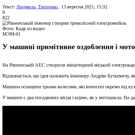
Текст:
Людмила Троценко
, 13 вересня 2021, 15:32
0
822
Фото: Кадр из видео
МЭМ-01
У машині примітивне оздоблення і мотоц
На Рівненській АЕС створили мініатюрний міський електрокар.
Відзначається, що ідея належить інженеру Андрію Буткевичу, я
Машина оснащена трьома колесами, які винесені окремо від куз
У машині є два посадкових місця і кермо, як у мотоцикла. На дах