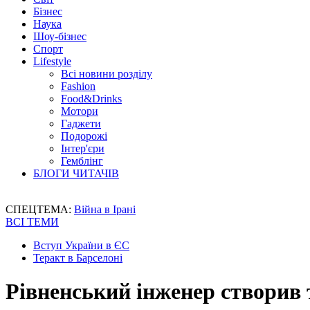
Бізнес
Наука
Шоу-бізнес
Спорт
Lifestyle
Всі новини розділу
Fashion
Food&Drinks
Мотори
Гаджети
Подорожі
Інтер'єри
Гемблінг
БЛОГИ ЧИТАЧІВ
СПЕЦТЕМА:
Війна в Ірані
ВСІ ТЕМИ
Вступ України в ЄС
Теракт в Барселоні
Рівненський інженер створив