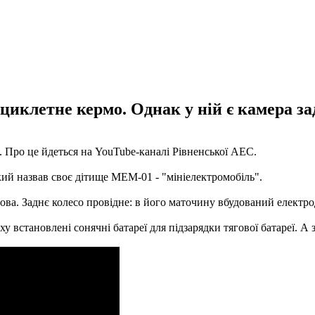
иклетне кермо. Однак у ній є камера зад
 Про це йдеться на YouTube-каналі Рівненської АЕС.
кий назвав своє дітище МЕМ-01 - "мініелектромобіль".
ова. Заднє колесо провідне: в його маточину вбудований електро
у встановлені сонячні батареї для підзарядки тягової батареї. А з