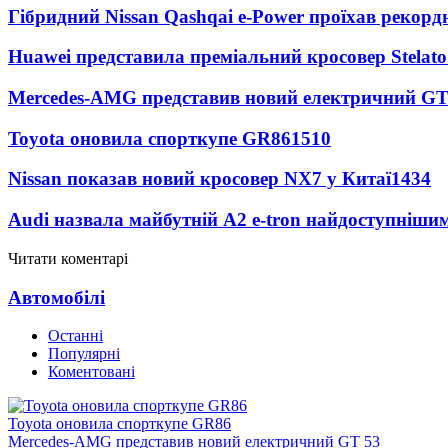
Гібридний Nissan Qashqai e-Power проїхав рекорд
Huawei представила преміальний кросовер Stelat
Mercedes-AMG представив новий електричний GT
Toyota оновила спорткупе GR86
1510
Nissan показав новий кросовер NX7 у Китаї
1434
Audi назвала майбутній A2 e-tron найдоступніши
Читати коментарі
Автомобілі
Останні
Популярні
Коментовані
Toyota оновила спорткупе GR86
Mercedes-AMG представив новий електричний GT 53