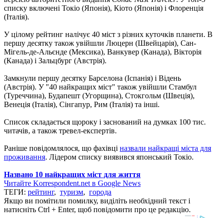
списку включені Токіо (Японія), Кіото (Японія) і Флоренція
(Італія).
У цілому рейтинг налічує 40 міст з різних куточків планети. В
першу десятку також увійшли Люцерн (Швейцарія), Сан-
Мігель-де-Альєнде (Мексика), Ванкувер (Канада), Вікторія
(Канада) і Зальцбург (Австрія).
Замкнули першу десятку Барселона (Іспанія) і Відень
(Австрія). У "40 найкращих міст" також увійшли Стамбул
(Туреччина), Будапешт (Угорщина), Стокгольм (Швеція),
Венеція (Італія), Сінгапур, Рим (Італія) та інші.
Список складається щороку і заснований на думках 100 тис.
читачів, а також тревел-експертів.
Раніше повідомлялося, що фахівці
назвали найкращі міста для
проживання
. Лідером списку виявився японський Токіо.
Названо 10 найкращих міст для життя
Читайте Korrespondent.net в Google News
ТЕГИ:
рейтинг
,
туризм
,
города
Якщо ви помітили помилку, виділіть необхідний текст і
натисніть Ctrl + Enter, щоб повідомити про це редакцію.