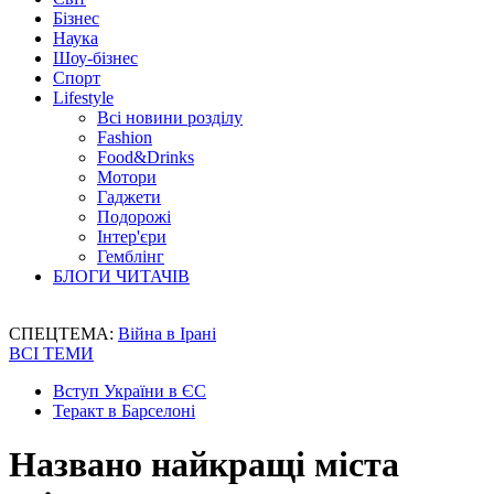
Бізнес
Наука
Шоу-бізнес
Спорт
Lifestyle
Всі новини розділу
Fashion
Food&Drinks
Мотори
Гаджети
Подорожі
Інтер'єри
Гемблінг
БЛОГИ ЧИТАЧІВ
СПЕЦТЕМА:
Війна в Ірані
ВСІ ТЕМИ
Вступ України в ЄС
Теракт в Барселоні
Названо найкращі міста