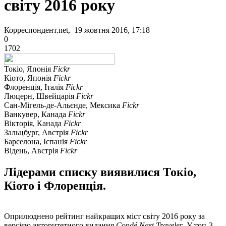
світу 2016 року
Корреспондент.net, 19 жовтня 2016, 17:18
0
1702
Токіо, Японія
Fickr
Кіото, Японія
Fickr
Флоренція, Італія
Fickr
Люцерн, Швейцарія
Fickr
Сан-Мігель-де-Альєнде, Мексика
Fickr
Ванкувер, Канада
Fickr
Вікторія, Канада
Fickr
Зальцбург, Австрія
Fickr
Барселона, Іспанія
Fickr
Відень, Австрія
Fickr
Лідерами списку виявилися Токіо,
Кіото і Флоренція.
Оприлюднено рейтинг найкращих міст світу 2016 року за
версією авторитетного видання
Condé Nast Traveler
. У топ-3