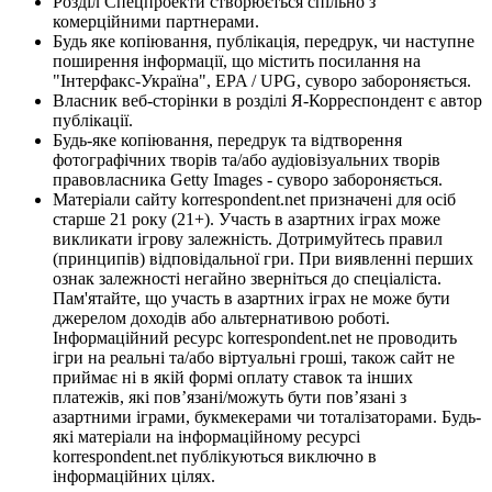
Розділ Спецпроекти створюється спільно з
комерційними партнерами.
Будь яке копіювання, публікація, передрук, чи наступне
поширення інформації, що містить посилання на
"Інтерфакс-Україна", EPA / UPG, суворо забороняється.
Власник веб-сторінки в розділі Я-Корреспондент є автор
публікації.
Будь-яке копіювання, передрук та відтворення
фотографічних творів та/або аудіовізуальних творів
правовласника Getty Images - суворо забороняється.
Матеріали сайту korrespondent.net призначені для осіб
старше 21 року (21+). Участь в азартних іграх може
викликати ігрову залежність. Дотримуйтесь правил
(принципів) відповідальної гри. При виявленні перших
ознак залежності негайно зверніться до спеціаліста.
Пам'ятайте, що участь в азартних іграх не може бути
джерелом доходів або альтернативою роботі.
Інформаційний ресурс korrespondent.net не проводить
ігри на реальні та/або віртуальні гроші, також сайт не
приймає ні в якій формі оплату ставок та інших
платежів, які пов’язані/можуть бути пов’язані з
азартними іграми, букмекерами чи тоталізаторами. Будь-
які матеріали на інформаційному ресурсі
korrespondent.net публікуються виключно в
інформаційних цілях.