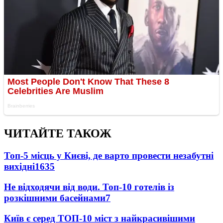
ЧИТАЙТЕ ТАКОЖ
Топ-5 місць у Києві, де варто провести незабутні
вихідні
1635
Не відходячи від води. Топ-10 готелів із
розкішними басейнами
7
Київ є серед ТОП-10 міст з найкрасивішими