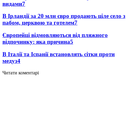
видами
7
В Ірландії за 20 млн євро продають ціле село з
пабом, церквою та готелем
7
Європейці відмовляються від пляжного
відпочинку: яка причина
5
В Італії та Іспанії встановлять сітки проти
медуз
4
Читати коментарі