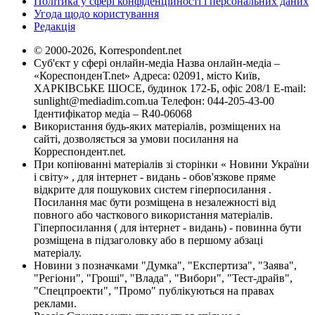
Політика у сфері конфіденційності і персональних даних
Угода щодо користування
Редакція
© 2000-2026, Korrespondent.net
Суб'єкт у сфері онлайн-медіа Назва онлайн-медіа –
«КореспонденТ.net» Адреса: 02091, місто Київ,
ХАРКІВСЬКЕ ШОСЕ, будинок 172-Б, офіс 208/1 E-mail:
sunlight@mediadim.com.ua
Телефон: 044-205-43-00
Ідентифікатор медіа – R40-06068
Використання будь-яких матеріалів, розміщених на
сайті, дозволяється за умови посилання на
Корреспондент.net.
При копіюванні матеріалів зі сторінки « Новини України
і світу» , для інтернет - видань - обов'язкове пряме
відкрите для пошукових систем гіперпосилання .
Посилання має бути розміщена в незалежності від
повного або часткового використання матеріалів.
Гіперпосилання ( для інтернет - видань) - повинна бути
розміщена в підзаголовку або в першому абзаці
матеріалу.
Новини з позначками "Думка", "Експертиза", "Заява",
"Регіони", "Гроші", "Влада", "Вибори", "Тест-драйв",
"Спецпроекти", "Промо" публікуються на правах
реклами.