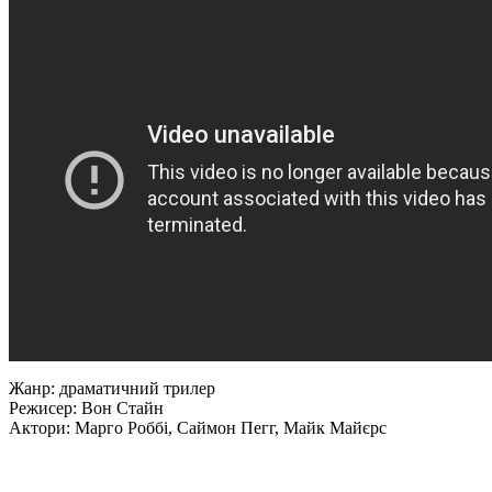
Жанр: драматичний трилер
Режисер: Вон Стайн
Актори: Марго Роббі, Саймон Пегг, Майк Майєрс