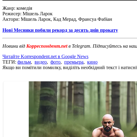
Жанр: комедія
Режисер: Мішель Ларок
Актори: Мішель Ларок, Кад Мерад, Франсуа Фабіан
Нові Месники побили рекорд за десять днів прокату
Новини від
Корреспондент.net
в Telegram. Підписуйтесь на на
Читайте Korrespondent.net в Google News
ТЕГИ:
фильм
,
видео
,
фото
,
премьера
,
кино
Якщо ви помітили помилку, виділіть необхідний текст і натисніт