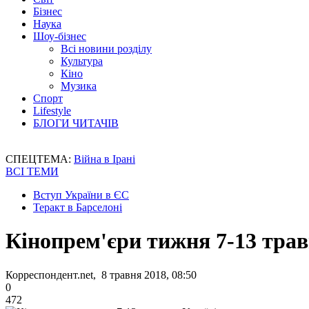
Бізнес
Наука
Шоу-бізнес
Всі новини розділу
Культура
Кіно
Музика
Спорт
Lifestyle
БЛОГИ ЧИТАЧІВ
СПЕЦТЕМА:
Війна в Ірані
ВСІ ТЕМИ
Вступ України в ЄС
Теракт в Барселоні
Кінопрем'єри тижня 7-13 трав
Корреспондент.net, 8 травня 2018, 08:50
0
472