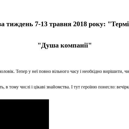
 за тиждень 7-13 травня 2018 року: "Терм
"Душа компанії"
чоловік.
Тепер у неї повно вільного часу і необхідно вирішити, ч
ь, в тому числі і цікаві знайомства.
І тут героїню понесло: вечірк