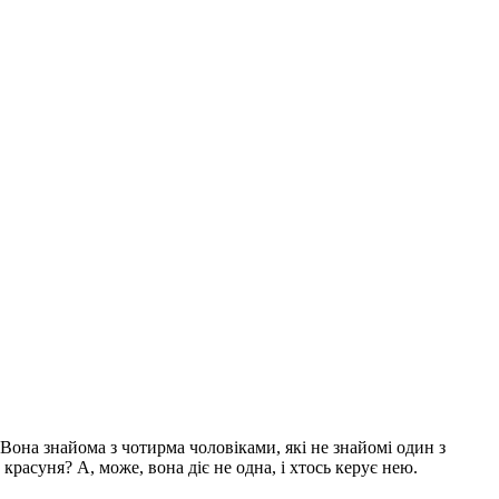
Вона знайома з чотирма чоловіками, які не знайомі один з
а красуня?
А, може, вона діє не одна, і хтось керує нею.