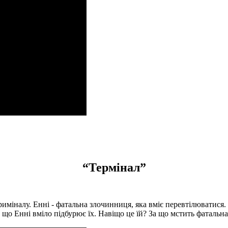
“Термінал”
криміналу.
Енні - фатальна злочинниця, яка вміє перевтілюватися.
, що Енні вміло підбурює їх.
Навіщо це їй?
За що мстить фатальн