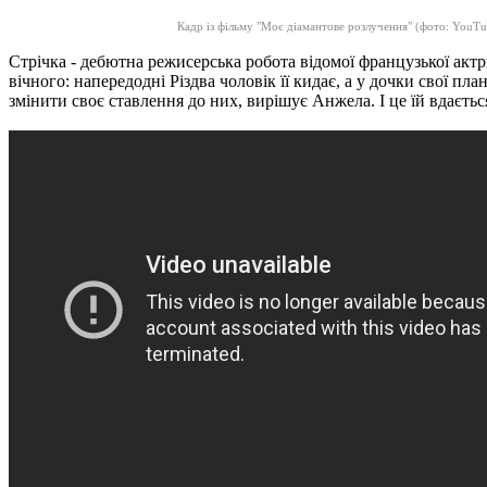
Кадр із фільму "Моє діамантове розлучення" (фото: YouTu
Стрічка - дебютна режисерська робота відомої французької ак
вічного: напередодні Різдва чоловік її кидає, а у дочки свої пла
змінити своє ставлення до них, вирішує Анжела.
І це їй вдаєть