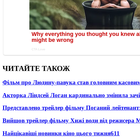
ЧИТАЙТЕ ТАКОЖ
Фільм про Людину-павука став головним касовим
Акторка Ліндсей Логан кардинально змінила зач
Представлено трейлер фільму Поганий лейтенант:
Вийшов трейлер фільму Хижі води від режисера М
Найцікавіші новинки кіно цього тижня
611