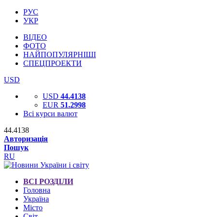
РУС
УКР
ВІДЕО
ФОТО
НАЙПОПУЛЯРНІШІ
СПЕЦПРОЕКТИ
USD
USD
44.4138
EUR
51.2998
Всі курси валют
44.4138
Авторизація
Пошук
RU
ВСІ РОЗДІЛИ
Головна
Україна
Місто
Світ