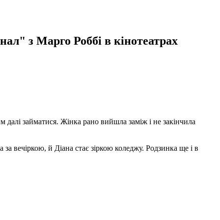
інал" з Марго Роббі в кінотеатрах
им далі займатися.
Жінка рано вийшла заміж і не закінчила
а за вечіркою, й Діана стає зіркою коледжу.
Родзинка ще і в