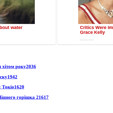
 хітом року
2036
іску
1942
 Токіо
1620
іцного горішка 2
1617