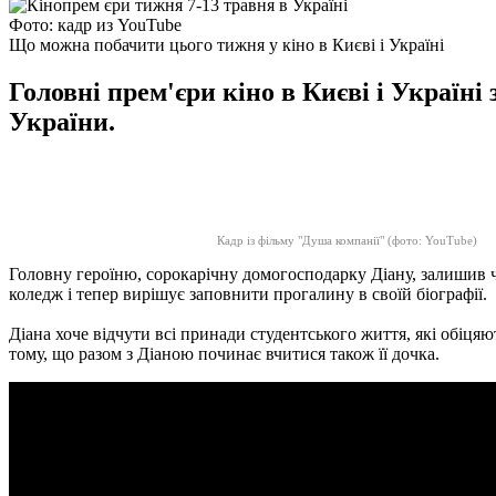
Фото: кадр из YouTube
Що можна побачити цього тижня у кіно в Києві і Україні
Головні прем'єри кіно в Києві і Україні
України.
Кадр із фільму "Душа компанії" (фото: YouTube)
Головну героїню, сорокарічну домогосподарку Діану, залишив 
коледж і тепер вирішує заповнити прогалину в своїй біографії.
Діана хоче відчути всі принади студентського життя, які обіцяют
тому, що разом з Діаною починає вчитися також її дочка.