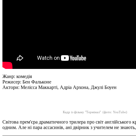
Жанр: комедія
Режисер: Бен Фальконе
Актори: Мелісса Маккарті, Адріа Архона, Джулі Боуен
Кадр із фільму "Термінал" (фото: YouTube)
Світова прем'єра драматичного трилера про світ англійського 
одним.
Але ні пара ассасинів, ані двірник з учителем не знають