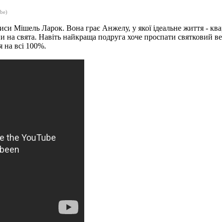
be)
триси Мішель Ларок.
Вона грає Анжелу, у якої ідеальне життя - кв
ни на свята.
Навіть найкраща подруга хоче проспати святковий ве
ся на всі 100%.