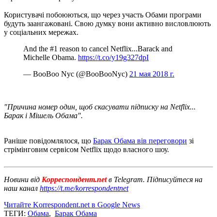
Користувачі побоюються, що через участь Обами програми
будуть заангажовані. Свою думку вони активно висловлюють
у соціальних мережах.
And the #1 reason to cancel Netflix...Barack and
Michelle Obama.
https://t.co/y19g327dpI
— BooBoo Nyc (@BooBooNyc)
21 мая 2018 г.
"Причина номер один, щоб скасувати підписку на Netflix...
Барак і Мішель Обама".
Раніше повідомлялося, що
Барак Обама вів переговори
зі
стрімінговим сервісом Netflix щодо власного шоу.
Новини від
Корреспондент.net
в Telegram. Підписуйтеся на
наш канал
https://t.me/korrespondentnet
Читайте Korrespondent.net в Google News
ТЕГИ:
Обама
,
Барак Обама