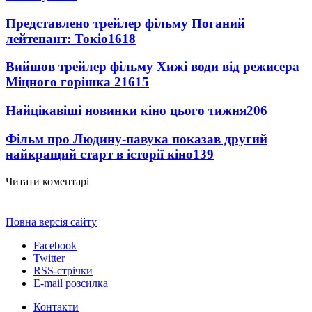
Представлено трейлер фільму Поганий
лейтенант: Токіо
1618
Вийшов трейлер фільму Хижі води від режисера
Міцного горішка 2
1615
Найцікавіші новинки кіно цього тижня
206
Фільм про Людину-павука показав другий
найкращий старт в історії кіно
139
Читати коментарі
Повна версія сайту
Facebook
Twitter
RSS-стрічки
E-mail розсилка
Контакти