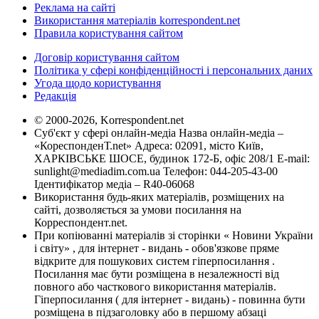
Реклама на сайті
Використання матеріалів korrespondent.net
Правила користування сайтом
Договір користування сайтом
Політика у сфері конфіденційності і персональних даних
Угода щодо користування
Редакція
© 2000-2026, Korrespondent.net
Суб'єкт у сфері онлайн-медіа Назва онлайн-медіа –
«КореспонденТ.net» Адреса: 02091, місто Київ,
ХАРКІВСЬКЕ ШОСЕ, будинок 172-Б, офіс 208/1 E-mail:
sunlight@mediadim.com.ua
Телефон: 044-205-43-00
Ідентифікатор медіа – R40-06068
Використання будь-яких матеріалів, розміщених на
сайті, дозволяється за умови посилання на
Корреспондент.net.
При копіюванні матеріалів зі сторінки « Новини України
і світу» , для інтернет - видань - обов'язкове пряме
відкрите для пошукових систем гіперпосилання .
Посилання має бути розміщена в незалежності від
повного або часткового використання матеріалів.
Гіперпосилання ( для інтернет - видань) - повинна бути
розміщена в підзаголовку або в першому абзаці