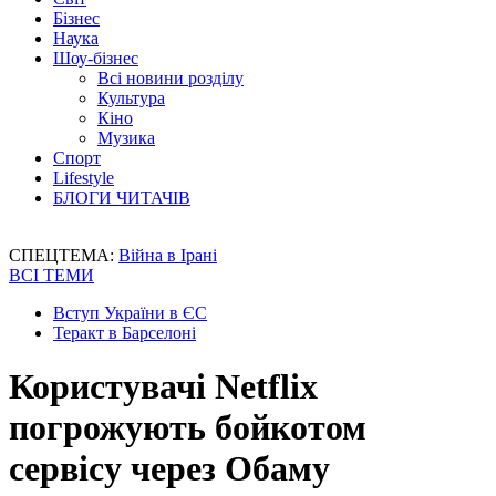
Бізнес
Наука
Шоу-бізнес
Всі новини розділу
Культура
Кіно
Музика
Спорт
Lifestyle
БЛОГИ ЧИТАЧІВ
СПЕЦТЕМА:
Війна в Ірані
ВСІ ТЕМИ
Вступ України в ЄС
Теракт в Барселоні
Користувачі Netflix
погрожують бойкотом
сервісу через Обаму