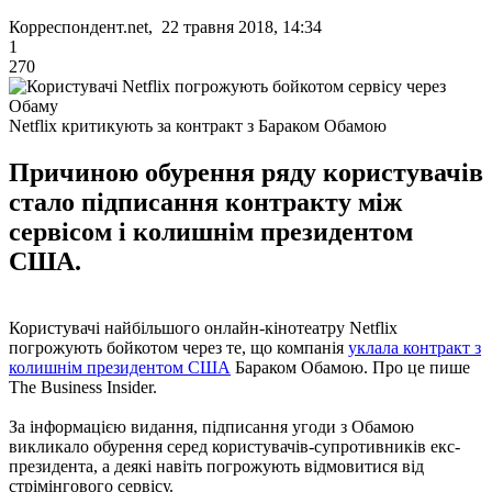
Корреспондент.net, 22 травня 2018, 14:34
1
270
Netflix критикують за контракт з Бараком Обамою
Причиною обурення ряду користувачів
стало підписання контракту між
сервісом і колишнім президентом
США.
Користувачі найбільшого онлайн-кінотеатру Netflix
погрожують бойкотом через те, що компанія
уклала контракт з
колишнім президентом США
Бараком Обамою. Про це пише
The Business Insider.
За інформацією видання, підписання угоди з Обамою
викликало обурення серед користувачів-супротивників екс-
президента, а деякі навіть погрожують відмовитися від
стрімінгового сервісу.