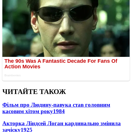
ЧИТАЙТЕ ТАКОЖ
Фільм про Людину-павука став головним
касовим хітом року
1984
Акторка Ліндсей Логан кардинально змінила
зачіску
1925