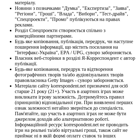
матеріалу.
Новини з позначками "Думка", "Експертиза", "Заява",
"Регіони", "Гроші", "Влада", "Вибори", "Тест-драйв",
"Спецпроекти", "Промо" публікуються на правах
реклами.
Розділ Спецпроекти створюється спільно з
комерційними партнерами.
Будь яке копіювання, публікація, передрук, чи наступне
поширення інформації, що містить посилання на
"Інтерфакс-Україна", EPA / UPG, суворо забороняється.
Власник веб-сторінки в розділі Я-Корреспондент є автор
публікації.
Будь-яке копіювання, передрук та відтворення
фотографічних творів та/або аудіовізуальних творів
правовласника Getty Images - суворо забороняється.
Матеріали сайту korrespondent.net призначені для осіб
старше 21 року (21+). Участь в азартних іграх може
викликати ігрову залежність. Дотримуйтесь правил
(принципів) відповідальної гри. При виявленні перших
ознак залежності негайно зверніться до спеціаліста.
Пам'ятайте, що участь в азартних іграх не може бути
джерелом доходів або альтернативою роботі.
Інформаційний ресурс korrespondent.net не проводить
ігри на реальні та/або віртуальні гроші, також сайт не
приймає ні в якій формі оплату ставок та інших