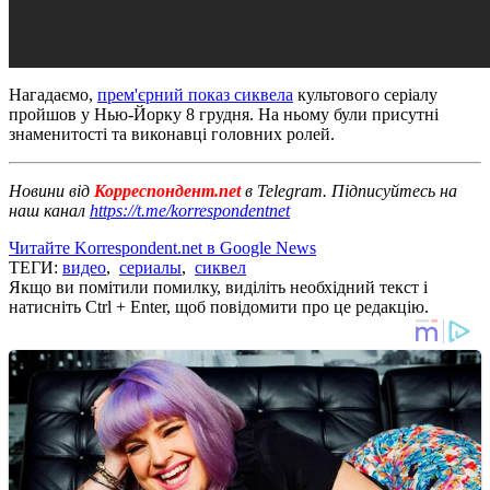
Нагадаємо,
прем'єрний показ сиквела
культового серіалу
пройшов у Нью-Йорку 8 грудня. На ньому були присутні
знаменитості та виконавці головних ролей.
Новини від
Корреспондент.net
в Telegram. Підписуйтесь на
наш канал
https://t.me/korrespondentnet
Читайте Korrespondent.net в Google News
ТЕГИ:
видео
,
сериалы
,
сиквел
Якщо ви помітили помилку, виділіть необхідний текст і
натисніть Ctrl + Enter, щоб повідомити про це редакцію.