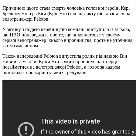
Причиною цього стала смерть чоловіка головної героїні Кері
Бредшоу містера Біга (Кріс Нот) від інфаркту після заняття на
велотренажері Peloton.
У зв'язку з подією керівництво компанії виступило із заявою,
що HBO попереджала про те, що використовує у своєму
серіалі велотренажер їхнього виробництва, проте не уточнила,
яким саме чином.
Також напередодні Peloton випустила ролик під назвою Він
живий за участю Кріса Нота, який пропонує партнерці
позайматися на велотренажері Peloton, а голос за кадром
розповідає про користь таких тренувань.