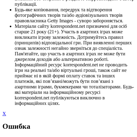
публікації.
Будь-яке копіювання, передрук та відтворення
фотографічних творів та/або аудіовізуальних творів
правовласника Getty Images - суворо забороняється.
Матеріали сайту korrespondent.net призначені для осіб
старше 21 року (21+). Участь в азартних іграх може
викликати ігрову залежність. Дотримуйтесь правил
(принципів) відповідальної гри. При виявленні перших
ознак залежності негайно зверніться до спеціаліста.
Пам'ятайте, що участь в азартних іграх не може бути
джерелом доходів або альтернативою роботі.
Інформаційний ресурс korrespondent.net не проводить
ігри на реальні та/або віртуальні гроші, також сайт не
приймає ні в якій формі оплату ставок та інших
платежів, які пов’язані/можуть бути пов’язані з
азартними іграми, букмекерами чи тоталізаторами. Будь-
які матеріали на інформаційному ресурсі
korrespondent.net публікуються виключно в
інформаційних цілях.
X
Ошибка