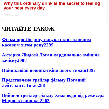
ЧИТАЙТЕ ТАКОЖ
Фільм про Людину-павука став головним
касовим хітом року
2299
Акторка Ліндсей Логан кардинально змінила
зачіску
2088
Найцікавіші новинки кіно цього тижня
1397
Представлено трейлер фільму Поганий
лейтенант: Токіо
288
Вийшов трейлер фільму Хижі води від режисера
Міцного горішка 2
263