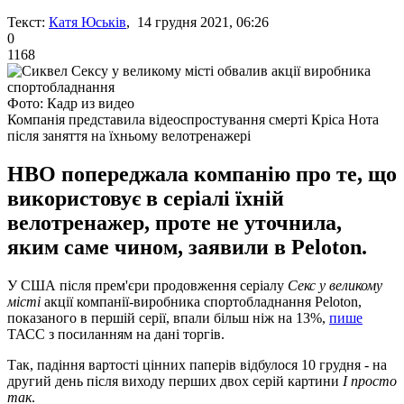
Текст:
Катя Юськів
, 14 грудня 2021, 06:26
0
1168
Фото: Кадр из видео
Компанія представила відеоспростування смерті Кріса Нота
після заняття на їхньому велотренажері
HBO попереджала компанію про те, що
використовує в серіалі їхній
велотренажер, проте не уточнила,
яким саме чином, заявили в Peloton.
У США після прем'єри продовження серіалу
Секс у великому
місті
акції компанії-виробника спортобладнання Peloton,
показаного в першій серії, впали більш ніж на 13%,
пише
ТАСС з посиланням на дані торгів.
Так, падіння вартості цінних паперів відбулося 10 грудня - на
другий день після виходу перших двох серій картини
І просто
так
.