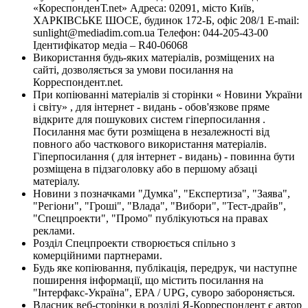
«КореспонденТ.net» Адреса: 02091, місто Київ,
ХАРКІВСЬКЕ ШОСЕ, будинок 172-Б, офіс 208/1 E-mail:
sunlight@mediadim.com.ua
Телефон: 044-205-43-00
Ідентифікатор медіа – R40-06068
Використання будь-яких матеріалів, розміщених на
сайті, дозволяється за умови посилання на
Корреспондент.net.
При копіюванні матеріалів зі сторінки « Новини України
і світу» , для інтернет - видань - обов'язкове пряме
відкрите для пошукових систем гіперпосилання .
Посилання має бути розміщена в незалежності від
повного або часткового використання матеріалів.
Гіперпосилання ( для інтернет - видань) - повинна бути
розміщена в підзаголовку або в першому абзаці
матеріалу.
Новини з позначками "Думка", "Експертиза", "Заява",
"Регіони", "Гроші", "Влада", "Вибори", "Тест-драйв",
"Спецпроекти", "Промо" публікуються на правах
реклами.
Розділ Спецпроекти створюється спільно з
комерційними партнерами.
Будь яке копіювання, публікація, передрук, чи наступне
поширення інформації, що містить посилання на
"Інтерфакс-Україна", EPA / UPG, суворо забороняється.
Власник веб-сторінки в розділі Я-Корреспондент є автор