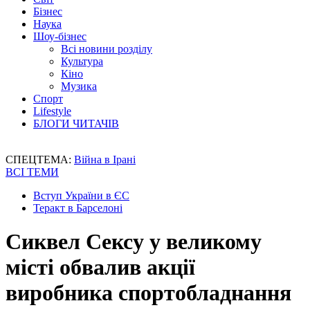
Бізнес
Наука
Шоу-бізнес
Всі новини розділу
Культура
Кіно
Музика
Спорт
Lifestyle
БЛОГИ ЧИТАЧІВ
СПЕЦТЕМА:
Війна в Ірані
ВСІ ТЕМИ
Вступ України в ЄС
Теракт в Барселоні
Сиквел Сексу у великому
місті обвалив акції
виробника спортобладнання