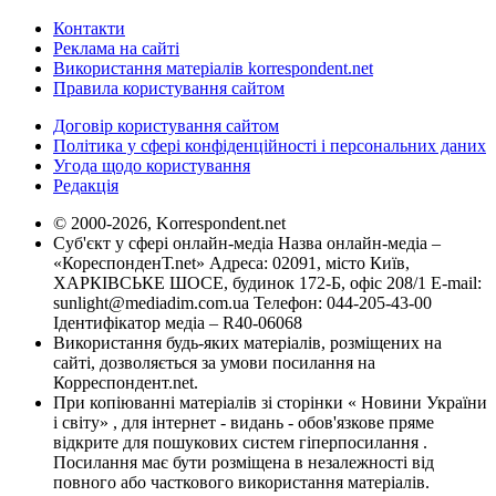
Контакти
Реклама на сайті
Використання матеріалів korrespondent.net
Правила користування сайтом
Договір користування сайтом
Політика у сфері конфіденційності і персональних даних
Угода щодо користування
Редакція
© 2000-2026, Korrespondent.net
Суб'єкт у сфері онлайн-медіа Назва онлайн-медіа –
«КореспонденТ.net» Адреса: 02091, місто Київ,
ХАРКІВСЬКЕ ШОСЕ, будинок 172-Б, офіс 208/1 E-mail:
sunlight@mediadim.com.ua
Телефон: 044-205-43-00
Ідентифікатор медіа – R40-06068
Використання будь-яких матеріалів, розміщених на
сайті, дозволяється за умови посилання на
Корреспондент.net.
При копіюванні матеріалів зі сторінки « Новини України
і світу» , для інтернет - видань - обов'язкове пряме
відкрите для пошукових систем гіперпосилання .
Посилання має бути розміщена в незалежності від
повного або часткового використання матеріалів.