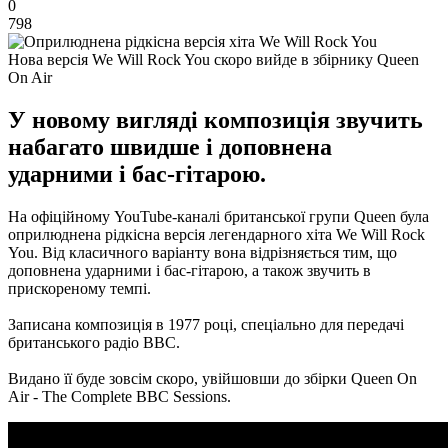
0
798
Нова версія We Will Rock You скоро вийде в збірнику Queen
On Air
У новому вигляді композиція звучить
набагато швидше і доповнена
ударними і бас-гітарою.
На офіційному YouTube-каналі британської групи Queen була
оприлюднена рідкісна версія легендарного хіта We Will Rock
You.
Від класичного варіанту вона відрізняється тим, що
доповнена ударними і бас-гітарою, а також звучить в
прискореному темпі.
Записана композиція в 1977 році, спеціально для передачі
британського радіо BBC.
Видано її буде зовсім скоро, увійшовши до збірки Queen On
Air - The Complete BBC Sessions.