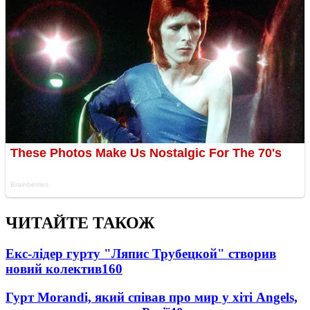
ЧИТАЙТЕ ТАКОЖ
Екс-лідер гурту "Ляпис Трубецкой" створив
новий колектив
160
Гурт Morandi, який співав про мир у хіті Angels,