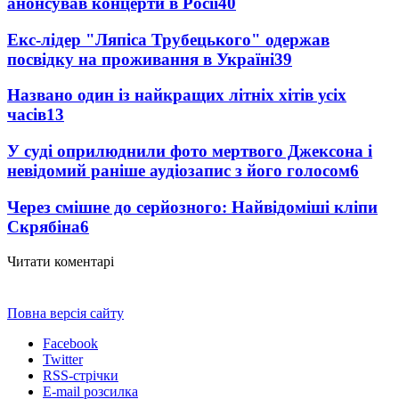
анонсував концерти в Росії
40
Екс-лідер "Ляпіса Трубецького" одержав
посвідку на проживання в Україні
39
Названо один із найкращих літніх хітів усіх
часів
13
У суді оприлюднили фото мертвого Джексона і
невідомий раніше аудіозапис з його голосом
6
Через смішне до серйозного: Найвідоміші кліпи
Скрябіна
6
Читати коментарі
Повна версія сайту
Facebook
Twitter
RSS-стрічки
E-mail розсилка