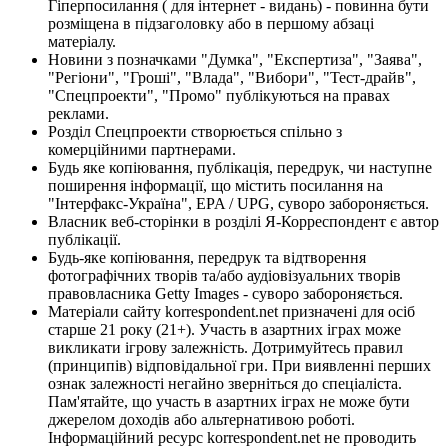
Гіперпосилання ( для інтернет - видань) - повинна бути
розміщена в підзаголовку або в першому абзаці
матеріалу.
Новини з позначками "Думка", "Експертиза", "Заява",
"Регіони", "Гроші", "Влада", "Вибори", "Тест-драйв",
"Спецпроекти", "Промо" публікуються на правах
реклами.
Розділ Спецпроекти створюється спільно з
комерційними партнерами.
Будь яке копіювання, публікація, передрук, чи наступне
поширення інформації, що містить посилання на
"Інтерфакс-Україна", EPA / UPG, суворо забороняється.
Власник веб-сторінки в розділі Я-Корреспондент є автор
публікації.
Будь-яке копіювання, передрук та відтворення
фотографічних творів та/або аудіовізуальних творів
правовласника Getty Images - суворо забороняється.
Матеріали сайту korrespondent.net призначені для осіб
старше 21 року (21+). Участь в азартних іграх може
викликати ігрову залежність. Дотримуйтесь правил
(принципів) відповідальної гри. При виявленні перших
ознак залежності негайно зверніться до спеціаліста.
Пам'ятайте, що участь в азартних іграх не може бути
джерелом доходів або альтернативою роботі.
Інформаційний ресурс korrespondent.net не проводить