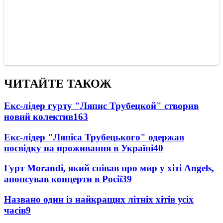
ЧИТАЙТЕ ТАКОЖ
Екс-лідер гурту "Ляпис Трубецкой" створив
новий колектив
163
Екс-лідер "Ляпіса Трубецького" одержав
посвідку на проживання в Україні
40
Гурт Morandi, який співав про мир у хіті Angels,
анонсував концерти в Росії
39
Названо один із найкращих літніх хітів усіх
часів
9