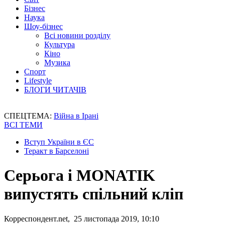
Бізнес
Наука
Шоу-бізнес
Всі новини розділу
Культура
Кіно
Музика
Спорт
Lifestyle
БЛОГИ ЧИТАЧІВ
СПЕЦТЕМА:
Війна в Ірані
ВСІ ТЕМИ
Вступ України в ЄС
Теракт в Барселоні
Серьога і MONATIK
випустять спільний кліп
Корреспондент.net, 25 листопада 2019, 10:10