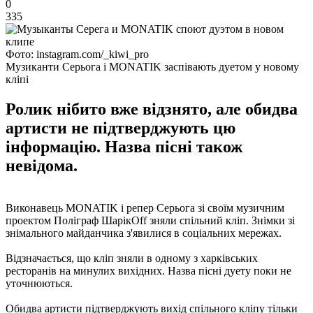
0
335
Фото: instagram.com/_kiwi_pro
Музиканти Серьога і MONATIK заспівають дуетом у новому
кліпі
Ролик нібито вже відзнято, але обидва
артисти не підтверджують цю
інформацію. Назва пісні також
невідома.
Виконавець MONATIK і репер Серьога зі своїм музичним
проектом Поліграф ШарікOff зняли спільний кліп. Знімки зі
знімального майданчика з'явилися в соціальних мережах.
Відзначається, що кліп зняли в одному з харківських
ресторанів на минулих вихідних. Назва пісні дуету поки не
уточнюються.
Обидва артисти підтверджують вихід спільного кліпу тільки