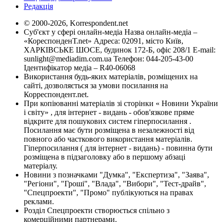
Редакція
© 2000-2026, Korrespondent.net
Суб'єкт у сфері онлайн-медіа Назва онлайн-медіа –
«КореспонденТ.net» Адреса: 02091, місто Київ,
ХАРКІВСЬКЕ ШОСЕ, будинок 172-Б, офіс 208/1 E-mail:
sunlight@mediadim.com.ua
Телефон: 044-205-43-00
Ідентифікатор медіа – R40-06068
Використання будь-яких матеріалів, розміщених на
сайті, дозволяється за умови посилання на
Корреспондент.net.
При копіюванні матеріалів зі сторінки « Новини України
і світу» , для інтернет - видань - обов'язкове пряме
відкрите для пошукових систем гіперпосилання .
Посилання має бути розміщена в незалежності від
повного або часткового використання матеріалів.
Гіперпосилання ( для інтернет - видань) - повинна бути
розміщена в підзаголовку або в першому абзаці
матеріалу.
Новини з позначками "Думка", "Експертиза", "Заява",
"Регіони", "Гроші", "Влада", "Вибори", "Тест-драйв",
"Спецпроекти", "Промо" публікуються на правах
реклами.
Розділ Спецпроекти створюється спільно з
комерційними партнерами.