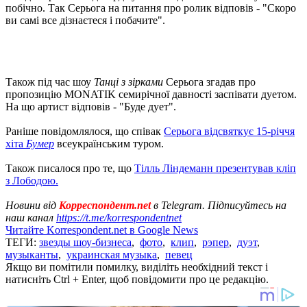
побічно. Так Серьога на питання про ролик відповів - "Скоро
ви самі все дізнаєтеся і побачите".
Також під час шоу
Танці з зірками
Серьога згадав про
пропозицію MONATIK семирічної давності заспівати дуетом.
На що артист відповів - "Буде дует".
Раніше повідомлялося, що співак
Серьога відсвяткує 15-річчя
хіта
Бумер
всеукраїнським туром.
Також писалося про те, що
Тілль Ліндеманн презентував кліп
з Лободою.
Новини від
Корреспондент.net
в Telegram. Підписуйтесь на
наш канал
https://t.me/korrespondentnet
Читайте Korrespondent.net в Google News
ТЕГИ:
звезды шоу-бизнеса
,
фото
,
клип
,
рэпер
,
дуэт
,
музыканты
,
украинская музыка
,
певец
Якщо ви помітили помилку, виділіть необхідний текст і
натисніть Ctrl + Enter, щоб повідомити про це редакцію.