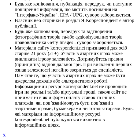
Будь яке копіювання, публікація, передрук, чи наступне
поширення інформації, що містить посилання на
"Інтерфакс-Україна", EPA / UPG, суворо забороняється.
Власник веб-сторінки в розділі Я-Корреспондент є автор
публікації.
Будь-яке копіювання, передрук та відтворення
фотографічних творів та/або аудіовізуальних творів
правовласника Getty Images - суворо забороняється.
Матеріали сайту korrespondent.net призначені для осіб
старше 21 року (21+). Участь в азартних іграх може
викликати ігрову залежність. Дотримуйтесь правил
(принципів) відповідальної гри. При виявленні перших
ознак залежності негайно зверніться до спеціаліста.
Пам'ятайте, що участь в азартних іграх не може бути
джерелом доходів або альтернативою роботі.
Інформаційний ресурс korrespondent.net не проводить
ігри на реальні та/або віртуальні гроші, також сайт не
приймає ні в якій формі оплату ставок та інших
платежів, які пов’язані/можуть бути пов’язані з
азартними іграми, букмекерами чи тоталізаторами. Будь-
які матеріали на інформаційному ресурсі
korrespondent.net публікуються виключно в
інформаційних цілях.
X