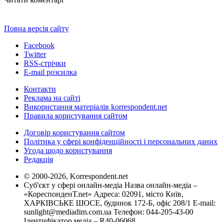
Повна версія сайту
Facebook
Twitter
RSS-стрічки
E-mail розсилка
Контакти
Реклама на сайті
Використання матеріалів korrespondent.net
Правила користування сайтом
Договір користування сайтом
Політика у сфері конфіденційності і персональних даних
Угода щодо користування
Редакція
© 2000-2026, Korrespondent.net
Суб'єкт у сфері онлайн-медіа Назва онлайн-медіа –
«КореспонденТ.net» Адреса: 02091, місто Київ,
ХАРКІВСЬКЕ ШОСЕ, будинок 172-Б, офіс 208/1 E-mail:
sunlight@mediadim.com.ua
Телефон: 044-205-43-00
Ідентифікатор медіа – R40-06068