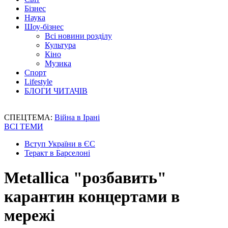
Бізнес
Наука
Шоу-бізнес
Всі новини розділу
Культура
Кіно
Музика
Спорт
Lifestyle
БЛОГИ ЧИТАЧІВ
СПЕЦТЕМА:
Війна в Ірані
ВСІ ТЕМИ
Вступ України в ЄС
Теракт в Барселоні
Metallica "розбавить"
карантин концертами в
мережі