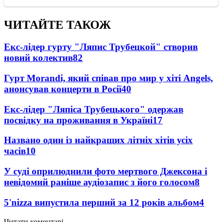
ЧИТАЙТЕ ТАКОЖ
Екс-лідер гурту "Ляпис Трубецкой" створив
новий колектив
82
Гурт Morandi, який співав про мир у хіті Angels,
анонсував концерти в Росії
40
Екс-лідер "Ляпіса Трубецького" одержав
посвідку на проживання в Україні
17
Названо один із найкращих літніх хітів усіх
часів
10
У суді оприлюднили фото мертвого Джексона і
невідомий раніше аудіозапис з його голосом
8
5'nizza випустила перший за 12 років альбом
4
Читати коментарі