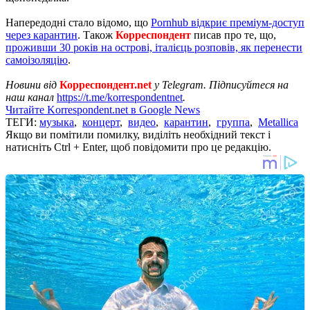
Напередодні стало відомо, що
Pornhub відкриє преміум-доступ
через карантин
. Також
Корреспондент
писав про те, що,
проживши 30 років на острові, італієць розповів, як перенести
самоізоляцію
.
Новини від
Корреспондент.net
у Telegram. Підписуйтеся на
наш канал
https://t.me/korrespondentnet
.
Читайте Korrespondent.net в Google News
ТЕГИ:
музыка
,
концерт
,
видео
,
карантин
,
группа
,
Metallica
Якщо ви помітили помилку, виділіть необхідний текст і
натисніть Ctrl + Enter, щоб повідомити про це редакцію.