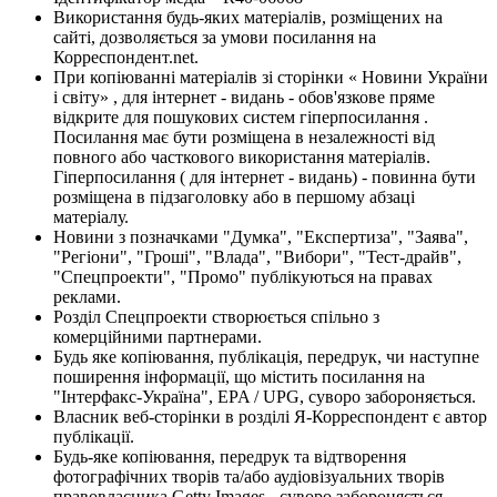
Використання будь-яких матеріалів, розміщених на
сайті, дозволяється за умови посилання на
Корреспондент.net.
При копіюванні матеріалів зі сторінки « Новини України
і світу» , для інтернет - видань - обов'язкове пряме
відкрите для пошукових систем гіперпосилання .
Посилання має бути розміщена в незалежності від
повного або часткового використання матеріалів.
Гіперпосилання ( для інтернет - видань) - повинна бути
розміщена в підзаголовку або в першому абзаці
матеріалу.
Новини з позначками "Думка", "Експертиза", "Заява",
"Регіони", "Гроші", "Влада", "Вибори", "Тест-драйв",
"Спецпроекти", "Промо" публікуються на правах
реклами.
Розділ Спецпроекти створюється спільно з
комерційними партнерами.
Будь яке копіювання, публікація, передрук, чи наступне
поширення інформації, що містить посилання на
"Інтерфакс-Україна", EPA / UPG, суворо забороняється.
Власник веб-сторінки в розділі Я-Корреспондент є автор
публікації.
Будь-яке копіювання, передрук та відтворення
фотографічних творів та/або аудіовізуальних творів
правовласника Getty Images - суворо забороняється.