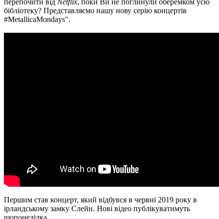
перепочити від
Netflix
, поки Ви не поглинули оберемком усю
бібліотеку? Представляємо нашу нову серію концертів
#MetallicaMondays".
Першим став концерт, який відбувся в червні 2019 року в
ірландському замку Слейн. Нові відео публікуватимуть
щопонеділка.