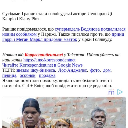
Сусідами Гранде стали голлівудські актори Леонардо Ді
Капріо і Кіану Рівз.
Раніше повідомлялося, що
супермодель Водянова похвалилася
новим особняком
у Парижі. Також писалося про те, що
принц
Гаррі і Меган Маркл придбали маєток
у зірки Голлівуду.
Новини від
Корреспондент.net
у Telegram. Підписуйтесь на
наш канал
https://t.me/korrespondentnet
Читайте Korrespondent.net в Google News
ТЕГИ:
звезды шоу-бизнеса
,
Лос-Анджелес
,
фото
,
дом
,
певица
,
особняк
,
продажа
Якщо ви помітили помилку, виділіть необхідний текст і
натисніть Ctrl + Enter, щоб повідомити про це редакцію.