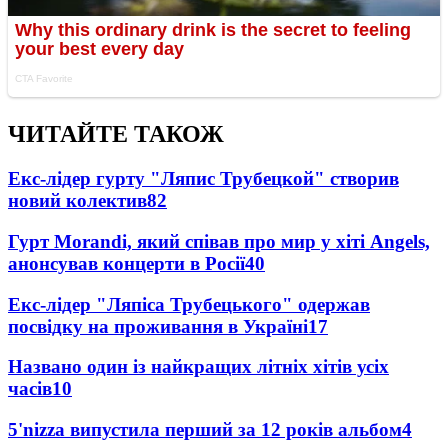
ЧИТАЙТЕ ТАКОЖ
Екс-лідер гурту "Ляпис Трубецкой" створив
новий колектив
82
Гурт Morandi, який співав про мир у хіті Angels,
анонсував концерти в Росії
40
Екс-лідер "Ляпіса Трубецького" одержав
посвідку на проживання в Україні
17
Названо один із найкращих літніх хітів усіх
часів
10
5'nizza випустила перший за 12 років альбом
4