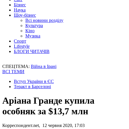
Бізнес
Наука
Шоу-бізнес
Всі новини розділу
Культура
Кіно
Музика
Спорт
Lifestyle
БЛОГИ ЧИТАЧІВ
СПЕЦТЕМА:
Війна в Ірані
ВСІ ТЕМИ
Вступ України в ЄС
Теракт в Барселоні
Аріана Гранде купила
особняк за $13,7 млн
Корреспондент.net, 12 червня 2020, 17:03