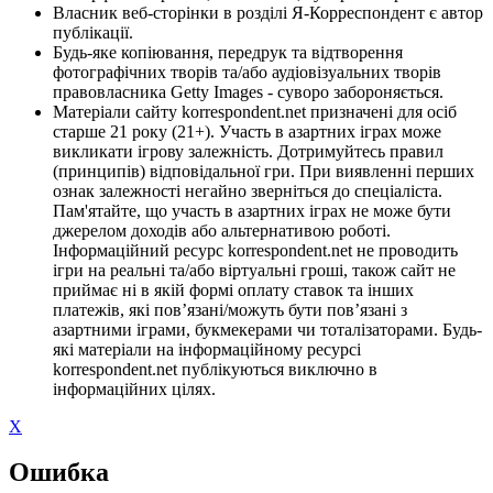
Власник веб-сторінки в розділі Я-Корреспондент є автор
публікації.
Будь-яке копіювання, передрук та відтворення
фотографічних творів та/або аудіовізуальних творів
правовласника Getty Images - суворо забороняється.
Матеріали сайту korrespondent.net призначені для осіб
старше 21 року (21+). Участь в азартних іграх може
викликати ігрову залежність. Дотримуйтесь правил
(принципів) відповідальної гри. При виявленні перших
ознак залежності негайно зверніться до спеціаліста.
Пам'ятайте, що участь в азартних іграх не може бути
джерелом доходів або альтернативою роботі.
Інформаційний ресурс korrespondent.net не проводить
ігри на реальні та/або віртуальні гроші, також сайт не
приймає ні в якій формі оплату ставок та інших
платежів, які пов’язані/можуть бути пов’язані з
азартними іграми, букмекерами чи тоталізаторами. Будь-
які матеріали на інформаційному ресурсі
korrespondent.net публікуються виключно в
інформаційних цілях.
X
Ошибка