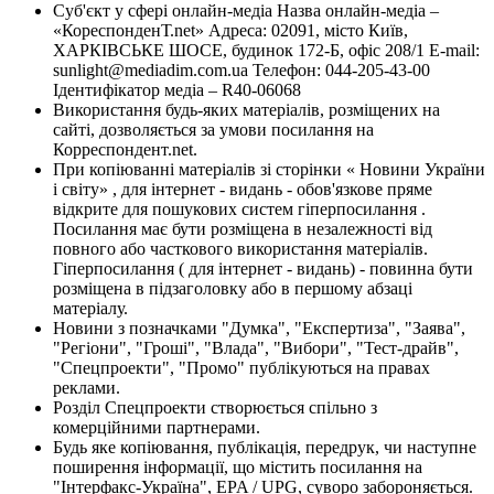
Суб'єкт у сфері онлайн-медіа Назва онлайн-медіа –
«КореспонденТ.net» Адреса: 02091, місто Київ,
ХАРКІВСЬКЕ ШОСЕ, будинок 172-Б, офіс 208/1 E-mail:
sunlight@mediadim.com.ua
Телефон: 044-205-43-00
Ідентифікатор медіа – R40-06068
Використання будь-яких матеріалів, розміщених на
сайті, дозволяється за умови посилання на
Корреспондент.net.
При копіюванні матеріалів зі сторінки « Новини України
і світу» , для інтернет - видань - обов'язкове пряме
відкрите для пошукових систем гіперпосилання .
Посилання має бути розміщена в незалежності від
повного або часткового використання матеріалів.
Гіперпосилання ( для інтернет - видань) - повинна бути
розміщена в підзаголовку або в першому абзаці
матеріалу.
Новини з позначками "Думка", "Експертиза", "Заява",
"Регіони", "Гроші", "Влада", "Вибори", "Тест-драйв",
"Спецпроекти", "Промо" публікуються на правах
реклами.
Розділ Спецпроекти створюється спільно з
комерційними партнерами.
Будь яке копіювання, публікація, передрук, чи наступне
поширення інформації, що містить посилання на
"Інтерфакс-Україна", EPA / UPG, суворо забороняється.