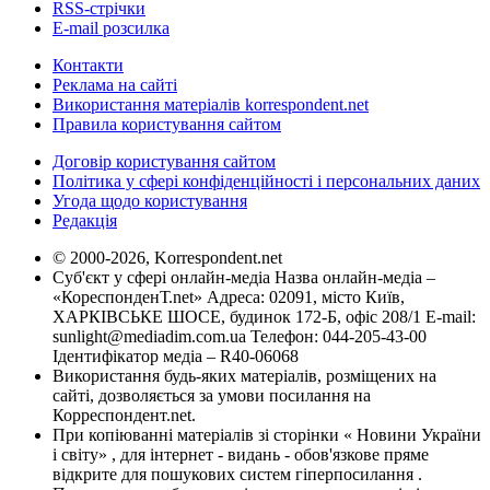
RSS-стрічки
E-mail розсилка
Контакти
Реклама на сайті
Використання матеріалів korrespondent.net
Правила користування сайтом
Договір користування сайтом
Політика у сфері конфіденційності і персональних даних
Угода щодо користування
Редакція
© 2000-2026, Korrespondent.net
Суб'єкт у сфері онлайн-медіа Назва онлайн-медіа –
«КореспонденТ.net» Адреса: 02091, місто Київ,
ХАРКІВСЬКЕ ШОСЕ, будинок 172-Б, офіс 208/1 E-mail:
sunlight@mediadim.com.ua
Телефон: 044-205-43-00
Ідентифікатор медіа – R40-06068
Використання будь-яких матеріалів, розміщених на
сайті, дозволяється за умови посилання на
Корреспондент.net.
При копіюванні матеріалів зі сторінки « Новини України
і світу» , для інтернет - видань - обов'язкове пряме
відкрите для пошукових систем гіперпосилання .