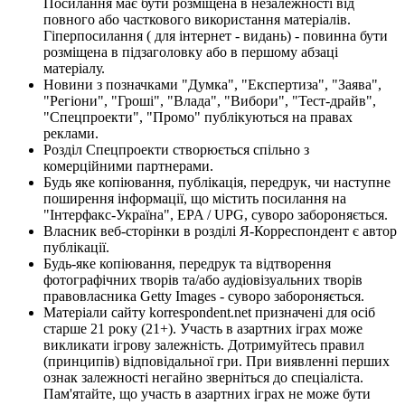
Посилання має бути розміщена в незалежності від
повного або часткового використання матеріалів.
Гіперпосилання ( для інтернет - видань) - повинна бути
розміщена в підзаголовку або в першому абзаці
матеріалу.
Новини з позначками "Думка", "Експертиза", "Заява",
"Регіони", "Гроші", "Влада", "Вибори", "Тест-драйв",
"Спецпроекти", "Промо" публікуються на правах
реклами.
Розділ Спецпроекти створюється спільно з
комерційними партнерами.
Будь яке копіювання, публікація, передрук, чи наступне
поширення інформації, що містить посилання на
"Інтерфакс-Україна", EPA / UPG, суворо забороняється.
Власник веб-сторінки в розділі Я-Корреспондент є автор
публікації.
Будь-яке копіювання, передрук та відтворення
фотографічних творів та/або аудіовізуальних творів
правовласника Getty Images - суворо забороняється.
Матеріали сайту korrespondent.net призначені для осіб
старше 21 року (21+). Участь в азартних іграх може
викликати ігрову залежність. Дотримуйтесь правил
(принципів) відповідальної гри. При виявленні перших
ознак залежності негайно зверніться до спеціаліста.
Пам'ятайте, що участь в азартних іграх не може бути