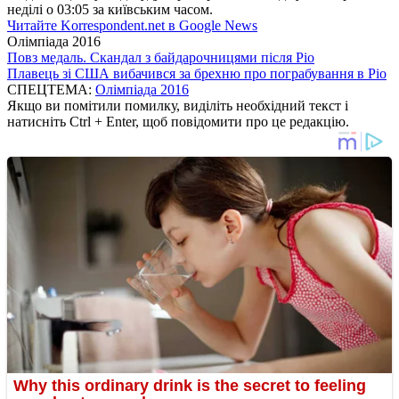
неділі о 03:05 за київським часом.
Читайте Korrespondent.net в Google News
Олімпіада 2016
Повз медаль. Скандал з байдарочницями після Ріо
Плавець зі США вибачився за брехню про пограбування в Ріо
СПЕЦТЕМА:
Олімпіада 2016
Якщо ви помітили помилку, виділіть необхідний текст і
натисніть Ctrl + Enter, щоб повідомити про це редакцію.