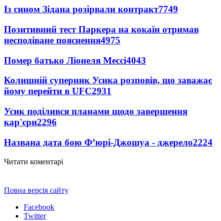
Із сином Зідана розірвали контракт
7749
Позитивний тест Паркера на кокаїн отримав
несподіване пояснення
4975
Помер батько Ліонеля Мессі
4043
Колишній суперник Усика розповів, що заважає
йому перейти в UFC
2931
Усик поділився планами щодо завершення
кар'єри
2296
Названа дата бою Ф’юрі-Джошуа - джерело
2224
Читати коментарі
Повна версія сайту
Facebook
Twitter