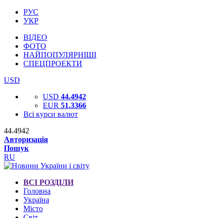
РУС
УКР
ВІДЕО
ФОТО
НАЙПОПУЛЯРНІШІ
СПЕЦПРОЕКТИ
USD
USD
44.4942
EUR
51.3366
Всі курси валют
44.4942
Авторизація
Пошук
RU
ВСІ РОЗДІЛИ
Головна
Україна
Місто
Світ