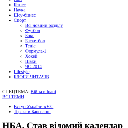
Бізнес
Наука
Шоу-бізнес
Спорт
Всі новини розділу
Футбол
Бокс
Баскетбол
Теніс
Формула-1
Хокей
Шахи
ЧС-2014
Lifestyle
БЛОГИ ЧИТАЧІВ
СПЕЦТЕМА:
Війна в Ірані
ВСІ ТЕМИ
Вступ України в ЄС
Теракт в Барселоні
НБА. Став відомий календар