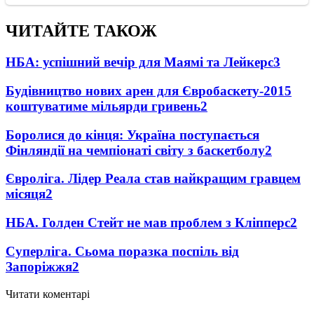
ЧИТАЙТЕ ТАКОЖ
НБА: успішний вечір для Маямі та Лейкерс
3
Будівництво нових арен для Євробаскету-2015
коштуватиме мільярди гривень
2
Боролися до кінця: Україна поступається
Фінляндії на чемпіонаті світу з баскетболу
2
Євроліга. Лідер Реала став найкращим гравцем
місяця
2
НБА. Голден Стейт не мав проблем з Кліпперс
2
Суперліга. Сьома поразка поспіль від
Запоріжжя
2
Читати коментарі