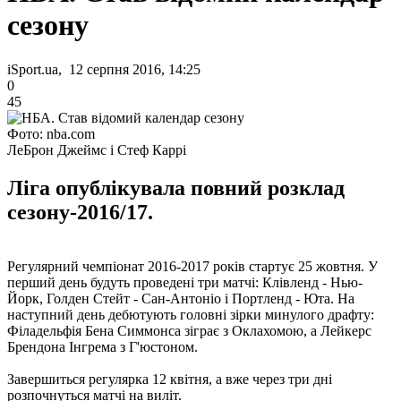
сезону
iSport.ua, 12 серпня 2016, 14:25
0
45
Фото: nba.com
ЛеБрон Джеймс і Стеф Каррі
Ліга опублікувала повний розклад
сезону-2016/17.
Регулярний чемпіонат 2016-2017 років стартує 25 жовтня. У
перший день будуть проведені три матчі: Клівленд - Нью-
Йорк, Голден Стейт - Сан-Антоніо і Портленд - Юта. На
наступний день дебютують головні зірки минулого драфту:
Філадельфія Бена Симмонса зіграє з Оклахомою, а Лейкерс
Брендона Інгрема з Г'юстоном.
Завершиться регулярка 12 квітня, а вже через три дні
розпочнуться матчі на виліт.