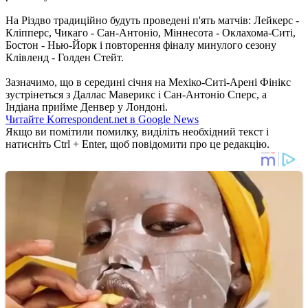
На Різдво традиційно будуть проведені п'ять матчів: Лейкерс -
Кліпперс, Чикаго - Сан-Антоніо, Міннесота - Оклахома-Ситі,
Бостон - Нью-Йорк і повторення фіналу минулого сезону
Клівленд - Голден Стейт.
Зазначимо, що в середині січня на Мехіко-Ситі-Арені Фінікс
зустрінеться з Даллас Маверикс і Сан-Антоніо Сперс, а
Індіана прийме Денвер у Лондоні.
Читайте Korrespondent.net в Google News
Якщо ви помітили помилку, виділіть необхідний текст і
натисніть Ctrl + Enter, щоб повідомити про це редакцію.