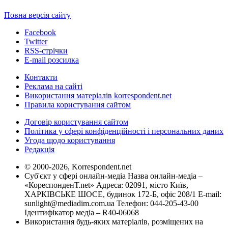
Повна версія сайту
Facebook
Twitter
RSS-стрічки
E-mail розсилка
Контакти
Реклама на сайті
Використання матеріалів korrespondent.net
Правила користування сайтом
Договір користування сайтом
Політика у сфері конфіденційності і персональних даних
Угода щодо користування
Редакція
© 2000-2026, Korrespondent.net
Суб'єкт у сфері онлайн-медіа Назва онлайн-медіа –
«КореспонденТ.net» Адреса: 02091, місто Київ,
ХАРКІВСЬКЕ ШОСЕ, будинок 172-Б, офіс 208/1 E-mail:
sunlight@mediadim.com.ua
Телефон: 044-205-43-00
Ідентифікатор медіа – R40-06068
Використання будь-яких матеріалів, розміщених на