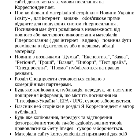
сайті, дозволяється за умови посилання на
Корреспондент.net.
При копіюванні матеріалів зі сторінки « Новини України
і світу» , для інтернет - видань - обов'язкове пряме
відкрите для пошукових систем гіперпосилання .
Посилання має бути розміщена в незалежності від
повного або часткового використання матеріалів.
Гіперпосилання ( для інтернет - видань) - повинна бути
розміщена в підзаголовку або в першому абзаці
матеріалу.
Новини з позначками "Думка", "Експертиза", "Заява",
"Регіони", "Гроші", "Влада", "Вибори", "Тест-драйв",
"Спецпроекти", "Промо" публікуються на правах
реклами.
Розділ Спецпроекти створюється спільно з
комерційними партнерами.
Будь яке копіювання, публікація, передрук, чи наступне
поширення інформації, що містить посилання на
"Інтерфакс-Україна", EPA / UPG, суворо забороняється.
Власник веб-сторінки в розділі Я-Корреспондент є автор
публікації.
Будь-яке копіювання, передрук та відтворення
фотографічних творів та/або аудіовізуальних творів
правовласника Getty Images - суворо забороняється.
Матеріали сайту korrespondent.net призначені для осіб