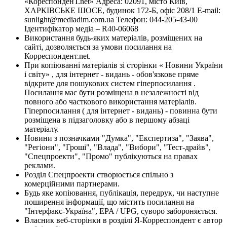
«КореспонденТ.net» Адреса: 02091, місто Київ,
ХАРКІВСЬКЕ ШОСЕ, будинок 172-Б, офіс 208/1 E-mail:
sunlight@mediadim.com.ua
Телефон: 044-205-43-00
Ідентифікатор медіа – R40-06068
Використання будь-яких матеріалів, розміщених на
сайті, дозволяється за умови посилання на
Корреспондент.net.
При копіюванні матеріалів зі сторінки « Новини України
і світу» , для інтернет - видань - обов'язкове пряме
відкрите для пошукових систем гіперпосилання .
Посилання має бути розміщена в незалежності від
повного або часткового використання матеріалів.
Гіперпосилання ( для інтернет - видань) - повинна бути
розміщена в підзаголовку або в першому абзаці
матеріалу.
Новини з позначками "Думка", "Експертиза", "Заява",
"Регіони", "Гроші", "Влада", "Вибори", "Тест-драйв",
"Спецпроекти", "Промо" публікуються на правах
реклами.
Розділ Спецпроекти створюється спільно з
комерційними партнерами.
Будь яке копіювання, публікація, передрук, чи наступне
поширення інформації, що містить посилання на
"Інтерфакс-Україна", EPA / UPG, суворо забороняється.
Власник веб-сторінки в розділі Я-Корреспондент є автор