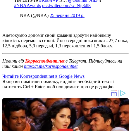
The 2018-19
#KiaMVP
is…
@Giannis_An34
!
#NBAAwards
pic.twitter.com/kcJNji3dl8
— NBA (@NBA)
25 червня 2019 р.
Адетокумбо допоміг своїй команді здобути найбільшу
кількість перемог в сезоні. Його середні показники - 27,7 очка,
12,5 підбора, 5,9 передачі, 1,3 перехоплення і 1,5 блоку.
Новини від
Корреспондент.net
в Telegram. Підписуйтесь на
наш канал
https://t.me/korrespondentnet
Читайте Korrespondent.net в Google News
Якщо ви помітили помилку, виділіть необхідний текст і
натисніть Ctrl + Enter, щоб повідомити про це редакцію.