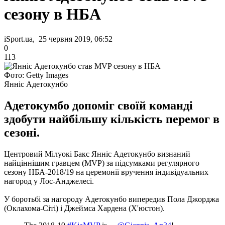
сезону в НБА
iSport.ua, 25 червня 2019, 06:52
0
113
Фото: Getty Images
Янніс Адетокунбо
Адетокумбо допоміг своїй команді
здобути найбільшу кількість перемог в
сезоні.
Центровий Мілуокі Бакс Янніс Адетокунбо визнаний
найціннішим гравцем (MVP) за підсумками регулярного
сезону НБА-2018/19 на церемонії вручення індивідуальних
нагород у Лос-Анджелесі.
У боротьбі за нагороду Адетокунбо випередив Пола Джорджа
(Оклахома-Сіті) і Джеймса Хардена (Х'юстон).