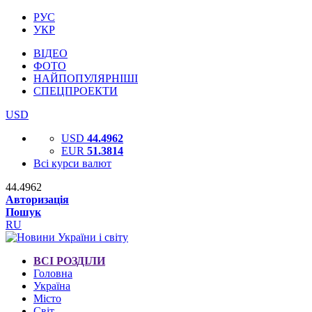
РУС
УКР
ВІДЕО
ФОТО
НАЙПОПУЛЯРНІШІ
СПЕЦПРОЕКТИ
USD
USD
44.4962
EUR
51.3814
Всі курси валют
44.4962
Авторизація
Пошук
RU
ВСІ РОЗДІЛИ
Головна
Україна
Місто
Світ