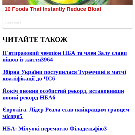
ЧИТАЙТЕ ТАКОЖ
П'ятиразовий чемпіон НБА та член Залу слави
пішов із життя
3964
Збірна України поступилася Туреччині в матчі
кваліфікації до ЧС
6
Йокіч оновив особистий рекорд, встановивши
новий рекорд НБА
6
Євроліга. Лідер Реала став найкращим гравцем
місяця
5
НБА: Мілуокі перемогло Філадельфію
3