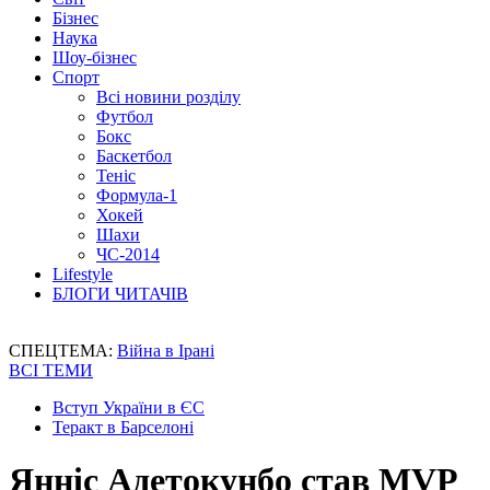
Бізнес
Наука
Шоу-бізнес
Спорт
Всі новини розділу
Футбол
Бокс
Баскетбол
Теніс
Формула-1
Хокей
Шахи
ЧС-2014
Lifestyle
БЛОГИ ЧИТАЧІВ
СПЕЦТЕМА:
Війна в Ірані
ВСІ ТЕМИ
Вступ України в ЄС
Теракт в Барселоні
Янніс Адетокунбо став MVP