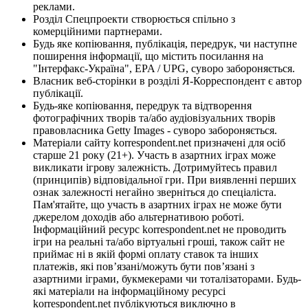
реклами.
Розділ Спецпроекти створюється спільно з
комерційними партнерами.
Будь яке копіювання, публікація, передрук, чи наступне
поширення інформації, що містить посилання на
"Інтерфакс-Україна", EPA / UPG, суворо забороняється.
Власник веб-сторінки в розділі Я-Корреспондент є автор
публікації.
Будь-яке копіювання, передрук та відтворення
фотографічних творів та/або аудіовізуальних творів
правовласника Getty Images - суворо забороняється.
Матеріали сайту korrespondent.net призначені для осіб
старше 21 року (21+). Участь в азартних іграх може
викликати ігрову залежність. Дотримуйтесь правил
(принципів) відповідальної гри. При виявленні перших
ознак залежності негайно зверніться до спеціаліста.
Пам'ятайте, що участь в азартних іграх не може бути
джерелом доходів або альтернативою роботі.
Інформаційний ресурс korrespondent.net не проводить
ігри на реальні та/або віртуальні гроші, також сайт не
приймає ні в якій формі оплату ставок та інших
платежів, які пов’язані/можуть бути пов’язані з
азартними іграми, букмекерами чи тоталізаторами. Будь-
які матеріали на інформаційному ресурсі
korrespondent.net публікуються виключно в