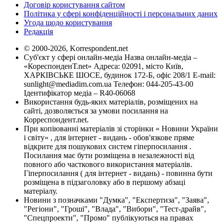
Договір користування сайтом
Політика у сфері конфіденційності і персональних даних
Угода щодо користування
Редакція
© 2000-2026, Korrespondent.net
Суб'єкт у сфері онлайн-медіа Назва онлайн-медіа –
«КореспонденТ.net» Адреса: 02091, місто Київ,
ХАРКІВСЬКЕ ШОСЕ, будинок 172-Б, офіс 208/1 E-mail:
sunlight@mediadim.com.ua
Телефон: 044-205-43-00
Ідентифікатор медіа – R40-06068
Використання будь-яких матеріалів, розміщених на
сайті, дозволяється за умови посилання на
Корреспондент.net.
При копіюванні матеріалів зі сторінки « Новини України
і світу» , для інтернет - видань - обов'язкове пряме
відкрите для пошукових систем гіперпосилання .
Посилання має бути розміщена в незалежності від
повного або часткового використання матеріалів.
Гіперпосилання ( для інтернет - видань) - повинна бути
розміщена в підзаголовку або в першому абзаці
матеріалу.
Новини з позначками "Думка", "Експертиза", "Заява",
"Регіони", "Гроші", "Влада", "Вибори", "Тест-драйв",
"Спецпроекти", "Промо" публікуються на правах