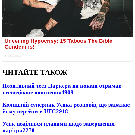
ЧИТАЙТЕ ТАКОЖ
Позитивний тест Паркера на кокаїн отримав
несподіване пояснення
4909
Колишній суперник Усика розповів, що заважає
йому перейти в UFC
2918
Усик поділився планами щодо завершення
кар'єри
2278