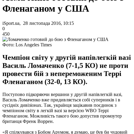
Фленаганом у США
iSport.ua, 28 листопада 2016, 10:15
0
450
Фото: Los Angeles Times
Чемпіон світу у другій напівлегкій вазі
Василь Ломаченко (7-1,5 КО) не проти
провести бій з непереможеним Террі
Фленаганом (32-0, 13 КО).
Поступово підкоряючи вершини у другій напівлегкій вазі,
Василь Ломаченко вже придивляється собі суперників і в
сусідніх дивізіонах. Так, українця зацікавив поєдинок з
чемпіоном світу в легкій вазі за версією WBO Террі
Фленаганом. Можливість такого бою допустив промоутер
британця Френк Воррен.
«Я спілкувався з Бобом Арумом, я думаю, це був би чудовий