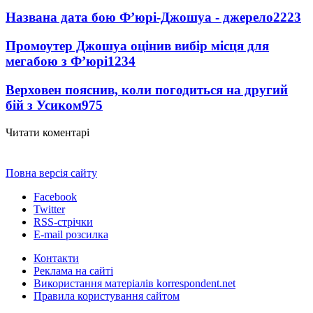
Названа дата бою Ф’юрі-Джошуа - джерело
2223
Промоутер Джошуа оцінив вибір місця для
мегабою з Ф’юрі
1234
Верховен пояснив, коли погодиться на другий
бій з Усиком
975
Читати коментарі
Повна версія сайту
Facebook
Twitter
RSS-стрічки
E-mail розсилка
Контакти
Реклама на сайті
Використання матеріалів korrespondent.net
Правила користування сайтом