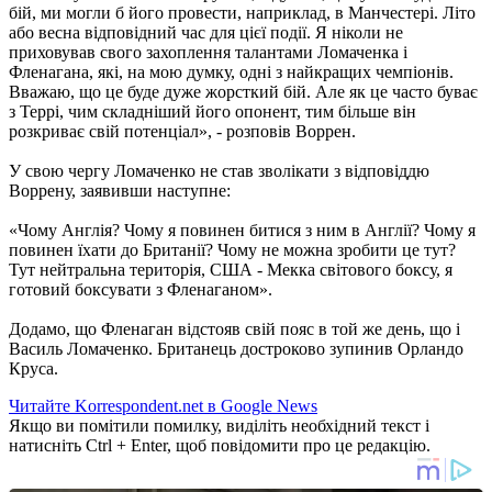
бій, ми могли б його провести, наприклад, в Манчестері. Літо
або весна відповідний час для цієї події. Я ніколи не
приховував свого захоплення талантами Ломаченка і
Фленагана, які, на мою думку, одні з найкращих чемпіонів.
Вважаю, що це буде дуже жорсткий бій. Але як це часто буває
з Террі, чим складніший його опонент, тим більше він
розкриває свій потенціал», - розповів Воррен.
У свою чергу Ломаченко не став зволікати з відповіддю
Воррену, заявивши наступне:
«Чому Англія? Чому я повинен битися з ним в Англії? Чому я
повинен їхати до Британії? Чому не можна зробити це тут?
Тут нейтральна територія, США - Мекка світового боксу, я
готовий боксувати з Фленаганом».
Додамо, що Фленаган відстояв свій пояс в той же день, що і
Василь Ломаченко. Британець достроково зупинив Орландо
Круса.
Читайте Korrespondent.net в Google News
Якщо ви помітили помилку, виділіть необхідний текст і
натисніть Ctrl + Enter, щоб повідомити про це редакцію.