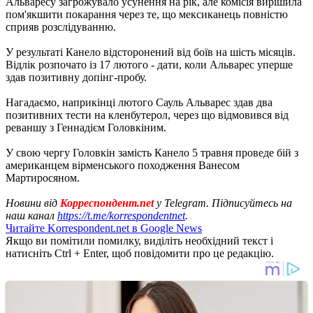
Альваресу загрожувало усунення на рік, але комісія вирішила
пом'якшити покарання через те, що мексиканець повністю
сприяв розслідуванню.
У результаті Канело відсторонений від боїв на шість місяців.
Відлік розпочато із 17 лютого - дати, коли Альварес уперше
здав позитивну допінг-пробу.
Нагадаємо, наприкінці лютого Сауль Альварес здав два
позитивних тести на кленбутерол, через що відмовився від
реваншу з Геннадієм Головкіним.
У свою чергу Головкін замість Канело 5 травня проведе бій з
американцем вірменського походження Ванесом
Мартиросяном.
Новини від
Корреспондент.net
у Telegram. Підписуйтесь на
наш канал
https://t.me/korrespondentnet
.
Читайте Korrespondent.net в Google News
Якщо ви помітили помилку, виділіть необхідний текст і
натисніть Ctrl + Enter, щоб повідомити про це редакцію.