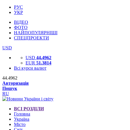
РУС
УКР
ВІДЕО
ФОТО
НАЙПОПУЛЯРНІШІ
СПЕЦПРОЕКТИ
USD
USD
44.4962
EUR
51.3814
Всі курси валют
44.4962
Авторизація
Пошук
RU
ВСІ РОЗДІЛИ
Головна
Україна
Місто
Світ