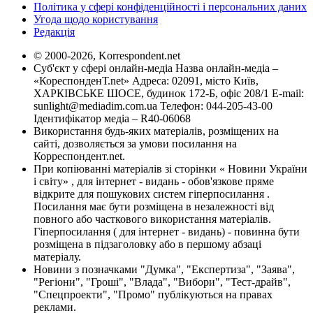
Політика у сфері конфіденційності і персональних даних
Угода щодо користування
Редакція
© 2000-2026, Korrespondent.net
Суб'єкт у сфері онлайн-медіа Назва онлайн-медіа –
«КореспонденТ.net» Адреса: 02091, місто Київ,
ХАРКІВСЬКЕ ШОСЕ, будинок 172-Б, офіс 208/1 E-mail:
sunlight@mediadim.com.ua
Телефон: 044-205-43-00
Ідентифікатор медіа – R40-06068
Використання будь-яких матеріалів, розміщених на
сайті, дозволяється за умови посилання на
Корреспондент.net.
При копіюванні матеріалів зі сторінки « Новини України
і світу» , для інтернет - видань - обов'язкове пряме
відкрите для пошукових систем гіперпосилання .
Посилання має бути розміщена в незалежності від
повного або часткового використання матеріалів.
Гіперпосилання ( для інтернет - видань) - повинна бути
розміщена в підзаголовку або в першому абзаці
матеріалу.
Новини з позначками "Думка", "Експертиза", "Заява",
"Регіони", "Гроші", "Влада", "Вибори", "Тест-драйв",
"Спецпроекти", "Промо" публікуються на правах
реклами.