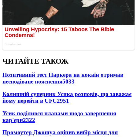
ЧИТАЙТЕ ТАКОЖ
Позитивний тест Паркера на кокаїн отримав
несподіване пояснення
5033
Колишній суперник Усика розповів, що заважає
йому перейти в UFC
2951
Усик поділився планами щодо завершення
кар'єри
2322
Промоутер Джошуа оцінив вибір місця для