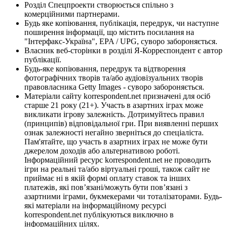
Розділ Спецпроекти створюється спільно з
комерційними партнерами.
Будь яке копіювання, публікація, передрук, чи наступне
поширення інформації, що містить посилання на
"Інтерфакс-Україна", EPA / UPG, суворо забороняється.
Власник веб-сторінки в розділі Я-Корреспондент є автор
публікації.
Будь-яке копіювання, передрук та відтворення
фотографічних творів та/або аудіовізуальних творів
правовласника Getty Images - суворо забороняється.
Матеріали сайту korrespondent.net призначені для осіб
старше 21 року (21+). Участь в азартних іграх може
викликати ігрову залежність. Дотримуйтесь правил
(принципів) відповідальної гри. При виявленні перших
ознак залежності негайно зверніться до спеціаліста.
Пам'ятайте, що участь в азартних іграх не може бути
джерелом доходів або альтернативою роботі.
Інформаційний ресурс korrespondent.net не проводить
ігри на реальні та/або віртуальні гроші, також сайт не
приймає ні в якій формі оплату ставок та інших
платежів, які пов’язані/можуть бути пов’язані з
азартними іграми, букмекерами чи тоталізаторами. Будь-
які матеріали на інформаційному ресурсі
korrespondent.net публікуються виключно в
інформаційних цілях.