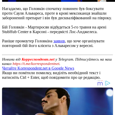
Нагадаємо, що Головкін спочатку повинен був боксувати
проти Сауля Альвареса, проте в крові мексиканця знайшли
заборонений препарат і він був дискваліфікований на півроку.
Бій Головкін - Мартиросян відбудеться 5-го травня на арені
StubHub Center в Карсоні - передмісті Лос-Анджелеса.
Раніше промоутер Головкіна
заявив
, що хоче організувати
повторний бій його клієнта з Альваресом у вересні.
Новини від
Корреспондент.net
у Telegram. Підписуйтесь на наш
канал
https://t.me/korrespondentnet
.
Читайте Korrespondent.net в Google News
Якщо ви помітили помилку, виділіть необхідний текст і
натисніть Ctrl + Enter, щоб повідомити про це редакцію.