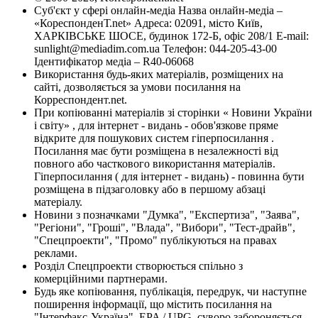
Суб'єкт у сфері онлайн-медіа Назва онлайн-медіа –
«КореспонденТ.net» Адреса: 02091, місто Київ,
ХАРКІВСЬКЕ ШОСЕ, будинок 172-Б, офіс 208/1 E-mail:
sunlight@mediadim.com.ua
Телефон: 044-205-43-00
Ідентифікатор медіа – R40-06068
Використання будь-яких матеріалів, розміщених на
сайті, дозволяється за умови посилання на
Корреспондент.net.
При копіюванні матеріалів зі сторінки « Новини України
і світу» , для інтернет - видань - обов'язкове пряме
відкрите для пошукових систем гіперпосилання .
Посилання має бути розміщена в незалежності від
повного або часткового використання матеріалів.
Гіперпосилання ( для інтернет - видань) - повинна бути
розміщена в підзаголовку або в першому абзаці
матеріалу.
Новини з позначками "Думка", "Експертиза", "Заява",
"Регіони", "Гроші", "Влада", "Вибори", "Тест-драйв",
"Спецпроекти", "Промо" публікуються на правах
реклами.
Розділ Спецпроекти створюється спільно з
комерційними партнерами.
Будь яке копіювання, публікація, передрук, чи наступне
поширення інформації, що містить посилання на
"Інтерфакс-Україна", EPA / UPG, суворо забороняється.