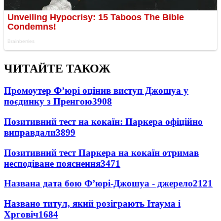
ЧИТАЙТЕ ТАКОЖ
Промоутер Ф’юрі оцінив виступ Джошуа у
поєдинку з Пренгою
3908
Позитивний тест на кокаїн: Паркера офіційно
виправдали
3899
Позитивний тест Паркера на кокаїн отримав
несподіване пояснення
3471
Названа дата бою Ф’юрі-Джошуа - джерело
2121
Названо титул, який розіграють Ітаума і
Хрговіч
1684