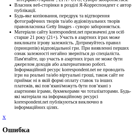
Власник веб-сторінки в розділі Я-Корреспондент є автор
публікації.
Будь-яке копіювання, передрук та відтворення
фотографічних творів та/або аудіовізуальних творів
правовласника Getty Images - суворо забороняється.
Матеріали сайту korrespondent.net призначені для осіб
старше 21 року (21+). Участь в азартних іграх може
викликати ігрову залежність. Дотримуйтесь правил
(принципів) відповідальної гри. При виявленні перших
ознак залежності негайно зверніться до спеціаліста.
Пам'ятайте, що участь в азартних іграх не може бути
джерелом доходів або альтернативою роботі.
Інформаційний ресурс korrespondent.net не проводить
ігри на реальні та/або віртуальні гроші, також сайт не
приймає ні в якій формі оплату ставок та інших
платежів, які пов’язані/можуть бути пов’язані з
азартними іграми, букмекерами чи тоталізаторами. Будь-
які матеріали на інформаційному ресурсі
korrespondent.net публікуються виключно в
інформаційних цілях.
X
Ошибка