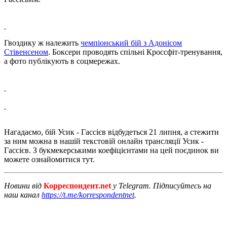
Гвоздику ж належить
чемпіонський бій з Адонісом
Стівенсеном
.
Боксери проводять спільні Кроссфіт-тренування,
а фото публікують в соцмережах.
Нагадаємо, бій Усик - Гассієв відбудеться 21 липня, а стежити
за ним можна в нашій текстовій онлайн трансляції Усик -
Гассієв.
З букмекерськими коефіцієнтами на цей поєдинок ви
можете ознайомитися тут.
Новини від
Корреспондент.net
у Telegram. Підписуйтесь на
наш канал
https://t.me/korrespondentnet
.