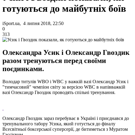
готуються до майбутніх боїв
iSport.ua, 4 липня 2018, 22:50
0
313
Олександра Усик і Олександр Гвоздик
разом тренуються перед своїми
поєдинками.
Володар титулів WBO і WBC у важкій вазі Олександр Усик і
"тимчасовий" чемпіон світу за версією WBC в напівважкій
вазі Олександр Гвоздик проводять спільні тренування.
Олександр Гвоздик зараз перебуває в Україні і приєднався до
тренувального табору Усика, який готується до фіналу
Всесвітньої боксерської суперсерії, де битиметься з Муратом
Гассієвим.