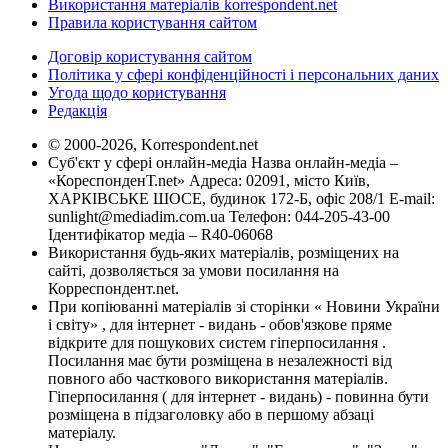
Використання матеріалів korrespondent.net
Правила користування сайтом
Договір користування сайтом
Політика у сфері конфіденційності і персональних даних
Угода щодо користування
Редакція
© 2000-2026, Korrespondent.net
Суб'єкт у сфері онлайн-медіа Назва онлайн-медіа –
«КореспонденТ.net» Адреса: 02091, місто Київ,
ХАРКІВСЬКЕ ШОСЕ, будинок 172-Б, офіс 208/1 E-mail:
sunlight@mediadim.com.ua
Телефон: 044-205-43-00
Ідентифікатор медіа – R40-06068
Використання будь-яких матеріалів, розміщених на
сайті, дозволяється за умови посилання на
Корреспондент.net.
При копіюванні матеріалів зі сторінки « Новини України
і світу» , для інтернет - видань - обов'язкове пряме
відкрите для пошукових систем гіперпосилання .
Посилання має бути розміщена в незалежності від
повного або часткового використання матеріалів.
Гіперпосилання ( для інтернет - видань) - повинна бути
розміщена в підзаголовку або в першому абзаці
матеріалу.