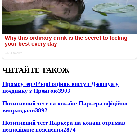
ЧИТАЙТЕ ТАКОЖ
Промоутер Ф’юрі оцінив виступ Джошуа у
поєдинку з Пренгою
3903
Позитивний тест на кокаїн: Паркера офіційно
виправдали
3892
Позитивний тест Паркера на кокаїн отримав
несподіване пояснення
2874