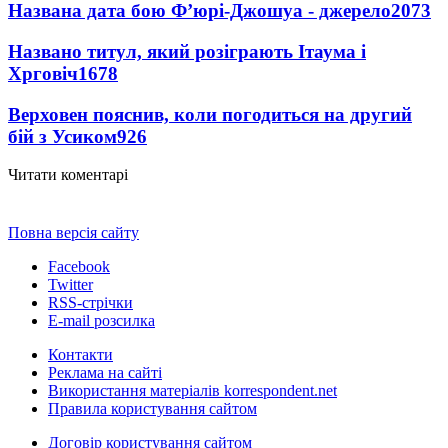
Названа дата бою Ф’юрі-Джошуа - джерело
2073
Названо титул, який розіграють Ітаума і
Хрговіч
1678
Верховен пояснив, коли погодиться на другий
бій з Усиком
926
Читати коментарі
Повна версія сайту
Facebook
Twitter
RSS-стрічки
E-mail розсилка
Контакти
Реклама на сайті
Використання матеріалів korrespondent.net
Правила користування сайтом
Договір користування сайтом