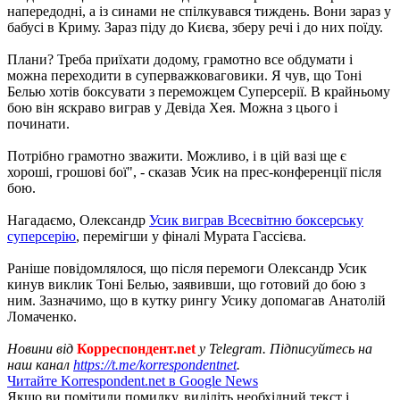
напередодні, а із синами не спілкувався тиждень. Вони зараз у
бабусі в Криму. Зараз піду до Києва, зберу речі і до них поїду.
Плани? Треба приїхати додому, грамотно все обдумати і
можна переходити в суперважковаговики. Я чув, що Тоні
Белью хотів боксувати з переможцем Суперсерії. В крайньому
бою він яскраво виграв у Девіда Хея. Можна з цього і
починати.
Потрібно грамотно зважити. Можливо, і в цій вазі ще є
хороші, грошові бої", - сказав Усик на прес-конференції після
бою.
Нагадаємо, Олександр
Усик виграв Всесвітню боксерську
суперсерію
, перемігши у фіналі Мурата Гассієва.
Раніше повідомлялося, що після перемоги Олександр Усик
кинув виклик Тоні Белью, заявивши, що готовий до бою з
ним. Зазначимо, що в кутку рингу Усику допомагав Анатолій
Ломаченко.
Новини від
Корреспондент.net
у Telegram. Підписуйтесь на
наш канал
https://t.me/korrespondentnet
.
Читайте Korrespondent.net в Google News
Якщо ви помітили помилку, виділіть необхідний текст і