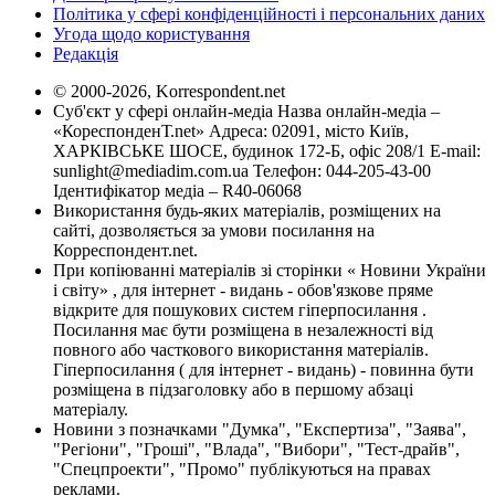
Політика у сфері конфіденційності і персональних даних
Угода щодо користування
Редакція
© 2000-2026, Korrespondent.net
Суб'єкт у сфері онлайн-медіа Назва онлайн-медіа –
«КореспонденТ.net» Адреса: 02091, місто Київ,
ХАРКІВСЬКЕ ШОСЕ, будинок 172-Б, офіс 208/1 E-mail:
sunlight@mediadim.com.ua
Телефон: 044-205-43-00
Ідентифікатор медіа – R40-06068
Використання будь-яких матеріалів, розміщених на
сайті, дозволяється за умови посилання на
Корреспондент.net.
При копіюванні матеріалів зі сторінки « Новини України
і світу» , для інтернет - видань - обов'язкове пряме
відкрите для пошукових систем гіперпосилання .
Посилання має бути розміщена в незалежності від
повного або часткового використання матеріалів.
Гіперпосилання ( для інтернет - видань) - повинна бути
розміщена в підзаголовку або в першому абзаці
матеріалу.
Новини з позначками "Думка", "Експертиза", "Заява",
"Регіони", "Гроші", "Влада", "Вибори", "Тест-драйв",
"Спецпроекти", "Промо" публікуються на правах
реклами.