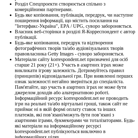
Розділ Спецпроекти створюється спільно з
комерційними партнерами.
Будь яке копіювання, публікація, передрук, чи наступне
поширення інформації, що містить посилання на
"Інтерфакс-Україна", EPA / UPG, суворо забороняється.
Власник веб-сторінки в розділі Я-Корреспондент є автор
публікації.
Будь-яке копіювання, передрук та відтворення
фотографічних творів та/або аудіовізуальних творів
правовласника Getty Images - суворо забороняється.
Матеріали сайту korrespondent.net призначені для осіб
старше 21 року (21+). Участь в азартних іграх може
викликати ігрову залежність. Дотримуйтесь правил
(принципів) відповідальної гри. При виявленні перших
ознак залежності негайно зверніться до спеціаліста.
Пам'ятайте, що участь в азартних іграх не може бути
джерелом доходів або альтернативою роботі.
Інформаційний ресурс korrespondent.net не проводить
ігри на реальні та/або віртуальні гроші, також сайт не
приймає ні в якій формі оплату ставок та інших
платежів, які пов’язані/можуть бути пов’язані з
азартними іграми, букмекерами чи тоталізаторами. Будь-
які матеріали на інформаційному ресурсі
korrespondent.net публікуються виключно в
інформаційних цілях.