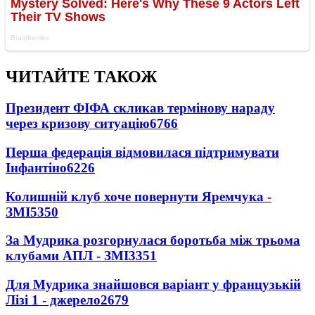
ЧИТАЙТЕ ТАКОЖ
Президент ФІФА скликав термінову нараду
через кризову ситуацію
6766
Перша федерація відмовилася підтримувати
Інфантіно
6226
Колишній клуб хоче повернути Яремчука -
ЗМІ
5350
За Мудрика розгорнулася боротьба між трьома
клубами АПЛ - ЗМІ
3351
Для Мудрика знайшовся варіант у французькій
Лізі 1 - джерело
2679