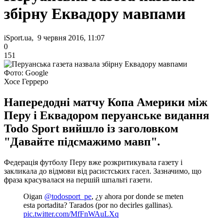
збірну Еквадору мавпами
iSport.ua, 9 червня 2016, 11:07
0
151
Фото: Google
Хосе Герреро
Напередодні матчу Копа Америки між
Перу і Еквадором перуанське видання
Todo Sport вийшло із заголовком
"Давайте підсмажимо мавп".
Федерація футболу Перу вже розкритикувала газету і
закликала до відмови від расистських гасел. Зазначимо, що
фраза красувалася на першій шпальті газети.
Oigan
@todosport_pe
, ¿y ahora por donde se meten
esta portadita? Tarados (por no decirles gallinas).
pic.twitter.com/MfFnWAuLXq