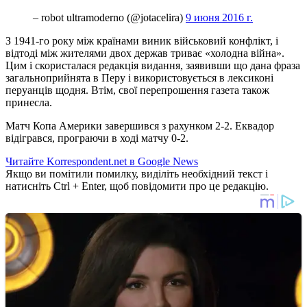
– robot ultramoderno (@jotacelira)
9 июня 2016 г.
З 1941-го року між країнами виник військовий конфлікт, і
відтоді між жителями двох держав триває «холодна війна».
Цим і скористалася редакція видання, заявивши що дана фраза
загальноприйнята в Перу і використовується в лексиконі
перуанців щодня. Втім, свої перепрошення газета також
принесла.
Матч Копа Америки завершився з рахунком 2-2. Еквадор
відігрався, програючи в ході матчу 0-2.
Читайте Korrespondent.net в Google News
Якщо ви помітили помилку, виділіть необхідний текст і
натисніть Ctrl + Enter, щоб повідомити про це редакцію.