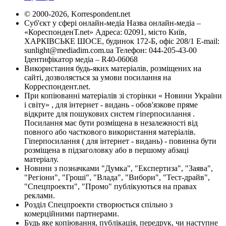
© 2000-2026, Korrespondent.net
Суб'єкт у сфері онлайн-медіа Назва онлайн-медіа –
«КореспонденТ.net» Адреса: 02091, місто Київ,
ХАРКІВСЬКЕ ШОСЕ, будинок 172-Б, офіс 208/1 E-mail:
sunlight@mediadim.com.ua
Телефон: 044-205-43-00
Ідентифікатор медіа – R40-06068
Використання будь-яких матеріалів, розміщених на
сайті, дозволяється за умови посилання на
Корреспондент.net.
При копіюванні матеріалів зі сторінки « Новини України
і світу» , для інтернет - видань - обов'язкове пряме
відкрите для пошукових систем гіперпосилання .
Посилання має бути розміщена в незалежності від
повного або часткового використання матеріалів.
Гіперпосилання ( для інтернет - видань) - повинна бути
розміщена в підзаголовку або в першому абзаці
матеріалу.
Новини з позначками "Думка", "Експертиза", "Заява",
"Регіони", "Гроші", "Влада", "Вибори", "Тест-драйв",
"Спецпроекти", "Промо" публікуються на правах
реклами.
Розділ Спецпроекти створюється спільно з
комерційними партнерами.
Будь яке копіювання, публікація, передрук, чи наступне