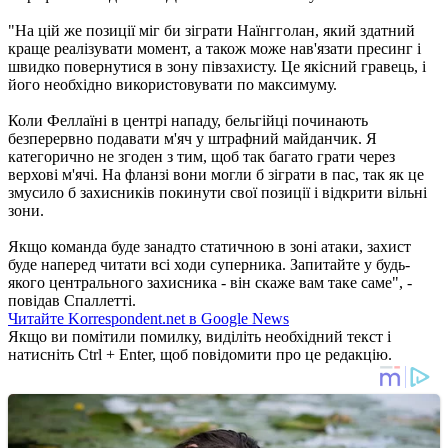
"На цій же позиції міг би зіграти Наїнгголан, який здатний
краще реалізувати момент, а також може нав'язати пресинг і
швидко повернутися в зону півзахисту. Це якісний гравець, і
його необхідно використовувати по максимуму.
Коли Феллаїні в центрі нападу, бельгійці починають
безперервно подавати м'яч у штрафний майданчик. Я
категорично не згоден з тим, щоб так багато грати через
верхові м'ячі. На фланзі вони могли б зіграти в пас, так як це
змусило б захисників покинути свої позиції і відкрити вільні
зони.
Якщо команда буде занадто статичною в зоні атаки, захист
буде наперед читати всі ходи суперника. Запитайте у будь-
якого центрального захисника - він скаже вам таке саме", -
повідав Спаллетті.
Читайте Korrespondent.net в Google News
Якщо ви помітили помилку, виділіть необхідний текст і
натисніть Ctrl + Enter, щоб повідомити про це редакцію.