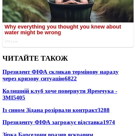
ЧИТАЙТЕ ТАКОЖ
Президент ФІФА скликав термінову нараду
через кризову ситуацію
6822
Колишній клуб хоче повернути Яремчука -
ЗМІ
5405
Із сином Зідана розірвали контракт
3288
Президенту ФІФА загрожує відставка
1974
Зірка Барселони вразив яскравим