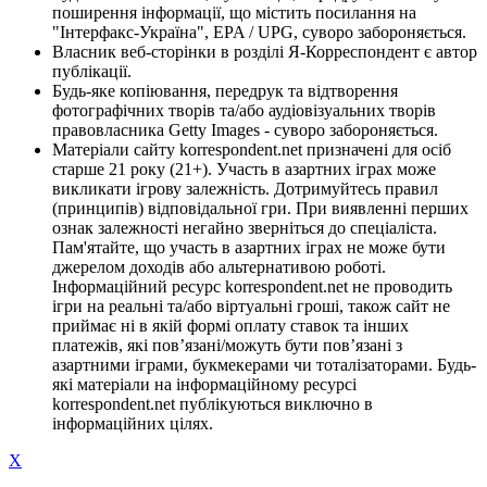
поширення інформації, що містить посилання на
"Інтерфакс-Україна", EPA / UPG, суворо забороняється.
Власник веб-сторінки в розділі Я-Корреспондент є автор
публікації.
Будь-яке копіювання, передрук та відтворення
фотографічних творів та/або аудіовізуальних творів
правовласника Getty Images - суворо забороняється.
Матеріали сайту korrespondent.net призначені для осіб
старше 21 року (21+). Участь в азартних іграх може
викликати ігрову залежність. Дотримуйтесь правил
(принципів) відповідальної гри. При виявленні перших
ознак залежності негайно зверніться до спеціаліста.
Пам'ятайте, що участь в азартних іграх не може бути
джерелом доходів або альтернативою роботі.
Інформаційний ресурс korrespondent.net не проводить
ігри на реальні та/або віртуальні гроші, також сайт не
приймає ні в якій формі оплату ставок та інших
платежів, які пов’язані/можуть бути пов’язані з
азартними іграми, букмекерами чи тоталізаторами. Будь-
які матеріали на інформаційному ресурсі
korrespondent.net публікуються виключно в
інформаційних цілях.
X