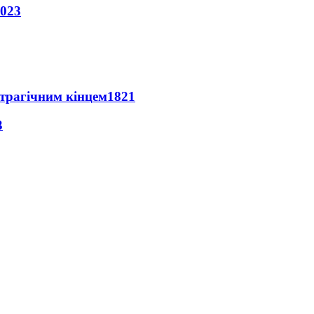
023
 трагічним кінцем
1821
3