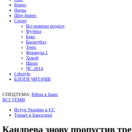
Бізнес
Наука
Шоу-бізнес
Спорт
Всі новини розділу
Футбол
Бокс
Баскетбол
Теніс
Формула-1
Хокей
Шахи
ЧС-2014
Lifestyle
БЛОГИ ЧИТАЧІВ
СПЕЦТЕМА:
Війна в Ірані
ВСІ ТЕМИ
Вступ України в ЄС
Теракт в Барселоні
Кандрева знову пропустив тр