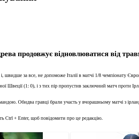
рева продовжує відновлюватися від травми
, швидше за все, не допоможе Італії в матчі 1/8 чемпіонату Євро
 Швеції (1: 0), і з тих пір пропустив заключний матч проти Ірлан
омандою. Обидва гравці брали участь у вчорашньому матчі з ірла
ь Ctrl + Enter, щоб повідомити про це редакцію.