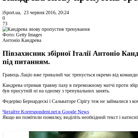
iSport.ua, 23 червня 2016, 20:24
0
73
Фото: Getty Images
Антоніо Кандрева
Півзахисник збірної Італії Антоніо Канд
під питанням.
Гравець Лаціо вже тривалий час тренується окремо від команди і
Кандрева отримав травму паху в переможному матчі проти збірної
був присутній ні на одному з тренувальних занять.
Федеріко Бернардескі і Сальваторе Сірігу теж не займалися з к
Читайте Korrespondent.net в Google News
Якщо ви помітили помилку, виділіть необхідний текст і натисніт