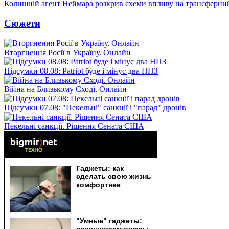
Колишній агент Неймара розкрив схеми впливу на трансферни
Сюжети
Вторгнення Росії в Україну. Онлайн
Підсумки 08.08: Patriot буде і мінус два НПЗ
Війна на Близькому Сході. Онлайн
Підсумки 07.08: "Пекельні" санкції і "парад" дронів
Пекельні санкції. Рішення Сената США