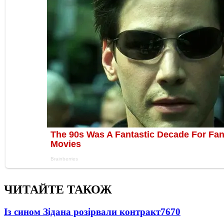
ЧИТАЙТЕ ТАКОЖ
Із сином Зідана розірвали контракт
7670